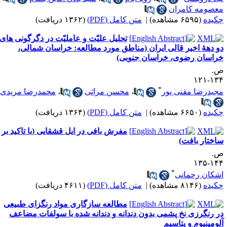
عصومه کامران
کیده
(۶۵۹۵ مشاهده)
|
متن کامل (PDF)
(۱۳۶۲ دریافت)
تحلیل علیّت و عاملیّت در دگرگونی های
و دهۀ اخیر قالی ایران (مناطق مورد مطالعه: خراسان شمالی،
راسان رضوی، خراسان جنوبی)
.
۱۳۴-۱
*
جیدرضا مقنی پور
،
محسن مراثی
،
محمدرضا مریدی
کیده
(۶۶۵۰ مشاهده)
|
متن کامل (PDF)
(۱۳۶۴ دریافت)
مفرش بافی در ایل قشقایی (با تاکید بر
اختار بافت)
.
۱۴۴-۱
*
شکان رحمانی
کیده
(۸۱۴۶ مشاهده)
|
متن کامل (PDF)
(۴۶۱۱ دریافت)
مطالعه سازگاری مواد رنگزای طبیعی
ر رنگرزی نخ پشمی بدون دندانه و دندانه شده با سولفات مضاعف
لومینیوم و پتاسیم