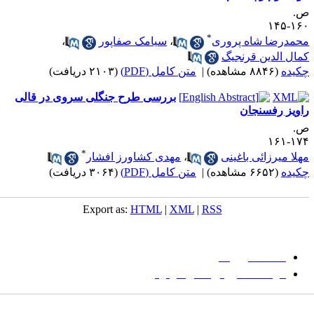
.
۱۶۰-۱
*
حمدرضا شاه پروری
،
سیامک صفاپور
،
مال الدین قرنجیگ
کیده
(۸۸۴۶ مشاهده)
|
متن کامل (PDF)
(۲۱۰۳ دریافت)
بررسی طرح جنگلی سروی در قالی
اویز رفسنجان
.
۱۷۴-۱
*
هلا میرزائی باغینی
،
مهدی کشاورز افشار
کیده
(۶۶۵۲ مشاهده)
|
متن کامل (PDF)
(۳۰۶۴ دریافت)
Export as:
HTML
|
XML
|
RSS
میان گلجام
:
دانشگاه بیرجند
مؤسسه آموزش عالی فردوس
شانی:
تهران-
خیابان پاسداران – بوستان یکم (شهید زمردیان) – پلاک