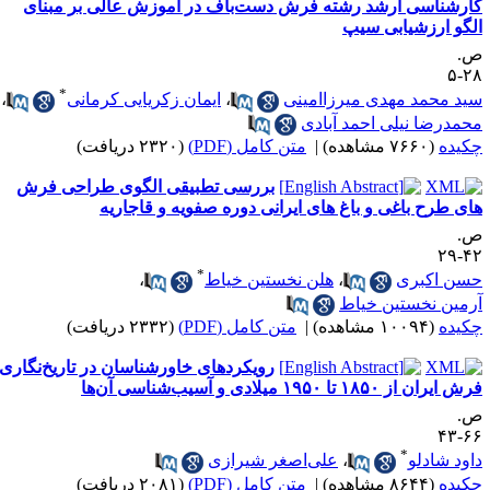
ارشناسی ارشد رشته فرش دست‌باف در آموزش عالی بر مبنای
لگو ارزشیابی سیپ
.
۲۸
*
ید محمد مهدی میرزاامینی
،
ایمان زکریایی کرمانی
،
حمدرضا نیلی احمد آبادی
کیده
(۷۶۶۰ مشاهده)
|
متن کامل (PDF)
(۲۳۲۰ دریافت)
بررسی تطبیقی الگوی طراحی فرش
ای طرح باغی و باغ های ایرانی دوره صفویه و قاجاریه
.
۴۲-
*
سن اکبری
،
هلن نخستین خیاط
،
رمین نخستین خیاط
کیده
(۱۰۰۹۴ مشاهده)
|
متن کامل (PDF)
(۲۳۳۲ دریافت)
رویکردهای ‌خاورشناسان در تاریخ‌نگاری
 ایران از ۱۸۵۰ تا ۱۹۵۰ میلادی و آسیب‌شناسی آن‌ها
.
۶۶-
*
اود شادلو
،
علی‌اصغر شیرازی
کیده
(۸۶۴۴ مشاهده)
|
متن کامل (PDF)
(۲۰۸۱ دریافت)