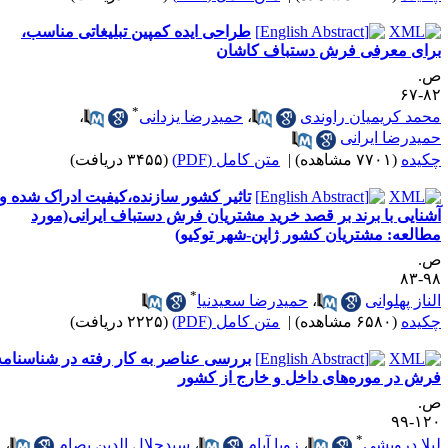
طراحی ایده کمپین تبلیغاتی مناسب،
رای معرفی فرش دستباف کاشان
.
۸۲-
*
حمد کریمیان راوندی
،
حمیدرضا یزدانی
،
میدرضا ایرانی
کیده
(۷۷۰۱ مشاهده)
|
متن کامل (PDF)
(۳۴۵۵ دریافت)
تاثیر کشور سازنده،کیفیت ادراک شده و
شنایی با برند بر قصد خرید مشتریان فرش دستباف ایرانی(مورد
طالعه: مشتریان کشور ژاپن-شهر توکیو)
.
۹۸-
*
لناز پهلوانی
،
حمیدرضا سعیدنیا
کیده
(۶۵۸۰ مشاهده)
|
متن کامل (PDF)
(۲۲۲۵ دریافت)
بررسی عناصر به کار رفته در شناسنامه
رش در موره‌های داخل و خارج از کشور
.
۱۲۰-
*
یلا درویشی
،
زویا آبام
،
سیدجلال الدین بصام
،