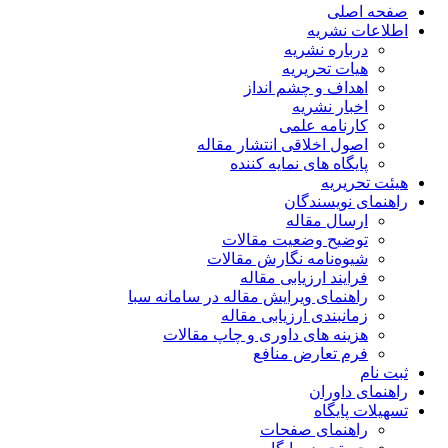
صفحه اصلی
اطلاعات نشریه
درباره نشریه
هیات تحریریه
اهداف و چشم انداز
اخبار نشریه
کارنامه علمی
اصول اخلاقی انتشار مقاله
پایگاه های نمایه کننده
هیئت تحریریه
راهنمای نویسندگان
ارسال مقاله
توضیح وضعیت مقالات
شیوه‌نامه نگارش مقالات
فرایند ارزیابی مقاله
راهنمای ویرایش مقاله در سامانه سبا
زمانبندی ارزیابی مقاله
هزینه های داوری و چاپ مقالات
فرم تعارض منافع
ثبت نام
راهنمای داوران
تسهیلات پایگاه
راهنمای صفحات