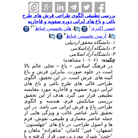
بررسی تطبیقی الگوی طراحی فرش های طرح
باغی و باغ های ایرانی دوره صفویه و قاجاریه
۲
*
۱
حسن اکبری
،
هلن نخستین خیاط
۳
،
آرمین نخستین خیاط
۱- دانشگاه محقق اردبیلی
۲- دانشگاه آزاداسلامی
۳- دانشگاه آزاد اسلامی
چکیده:
(۱۰۱۰۶ مشاهده)
در فرهنگ اسلامی « باغ » تجلی عالم بالا
است در جلوه صورت. بنابراین فرش و باغ
آئینه های عرش است. در این تحقیق، الگوی
طراحی قالی های طرح باغی و باغ های
ایرانی دوره صفویه و قاجاریه مورد مقایسه
تطبیقی قرار می گیرد. هدف از این تحقیق
بررسی میانکنش فرم، هندسه و الگوی
طراحی باغ و فرش ایرانی می باشد. در این
تحقیق تأثیر عناصر غالب و ویژگی هایی از
جمله عناصر معماری و طبیعی، نقوش، فرم
ها و اصول طراحی، در باغ های "چهلستون"
اصفهان،" فین" کاشان، "شاهزاده" ماهان و
"جنت" شیراز مورد بررسی قرار گرفته و با