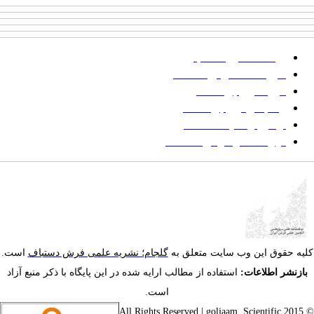
پرداخت صورتحساب
شیوه‌نامه نگارش مقالات
فرایند ارزیابی مقاله
زمانبندی ارزیابی مقاله
توضیح وضعیت مقالات
فهرست موضوعی مقاله‌ها
یه حقوق این وب سایت متعلق به
گلجام؛ نشریه علمی فرش دستباف
است.
ازنشر اطلاعات:
استفاده از مطالب ارایه شده در این پایگاه با ذکر منبع آزاد
است.
goljaam, Scientific
© 201