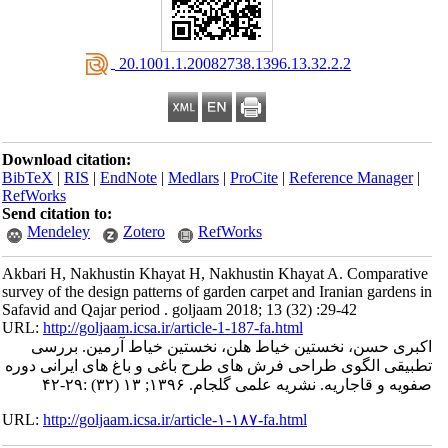
‎ 20.1001.1.20082738.1396.13.32.2.2
Download citation:
BibTeX
|
RIS
|
EndNote
|
Medlars
|
ProCite
|
Reference Manager
|
RefWorks
Send citation to:
Mendeley
Zotero
RefWorks
Akbari H, Nakhustin Khayat H, Nakhustin Khayat A. Comparative
survey of the design patterns of garden carpet and Iranian gardens in
Safavid and Qajar period . goljaam 2018; 13 (32) :29-42
URL:
http://goljaam.icsa.ir/article-1-187-fa.html
اکبری حسن، نخستین خیاط هلن، نخستین خیاط آرمین. بررسی
تطبیقی الگوی طراحی فرش های طرح باغی و باغ های ایرانی دوره
صفویه و قاجاریه. نشریه علمی گلجام. ۱۳۹۶; ۱۳ (۳۲) :۲۹-۴۲
URL:
http://goljaam.icsa.ir/article-۱-۱۸۷-fa.html