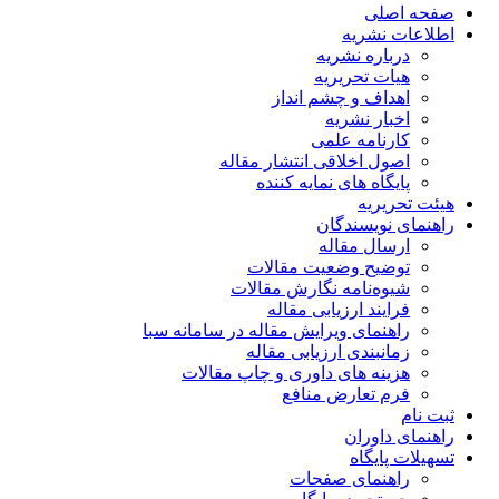
صفحه اصلی
اطلاعات نشریه
درباره نشریه
هیات تحریریه
اهداف و چشم انداز
اخبار نشریه
کارنامه علمی
اصول اخلاقی انتشار مقاله
پایگاه های نمایه کننده
هیئت تحریریه
راهنمای نویسندگان
ارسال مقاله
توضیح وضعیت مقالات
شیوه‌نامه نگارش مقالات
فرایند ارزیابی مقاله
راهنمای ویرایش مقاله در سامانه سبا
زمانبندی ارزیابی مقاله
هزینه های داوری و چاپ مقالات
فرم تعارض منافع
ثبت نام
راهنمای داوران
تسهیلات پایگاه
راهنمای صفحات