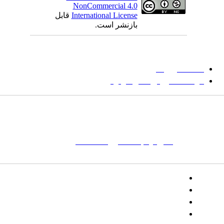
NonCommercial 4.0
International License
قابل
بازنشر است.
میان گلجام
:
دانشگاه بیرجند
مؤسسه آموزش عالی فردوس
شانی:
تهران-
خیابان پاسداران – بوستان یکم (شهید زمردیان) – پلاک
مات کلیدی:
نشریه
,
مجله علمی
,
مقاله علمی
, گلجام, فرش, فرش
ت‌باف, قالی, گلیم, گبه, طرح و نقش, انجمن علمی
تلفن:
شماره همراه: ۰۹۳۹۳۸۵۵۵۴۴
پیامک: ۱۰۰۰۹۵۴۶۸۹۲۳۱۵
ایمیل:
goljaam@icsa.ir