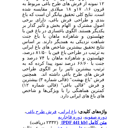
۱۲ نمونه از فرش های طرح باغی مربوط به
قرون ۱۶، ۱۷و ۱۸ میلادی مقایسه شده
است. نتایج کلی تحقیق بیانگر آن است که باغ
بندی و طراحی فرش باغی، دارای برخی
اصول مشترک و الهام بخش و تأثیر گذار بر
یکدیگر هستند. الگوی باغسازی در باغ فین با
چهلستون و شاهزاده ماهان با باغ جنت
شباهت نزدیکی به همدیگر دارند. بر اساس
نتایج تحقیق بیشترین شاخص های باغ ایرانی
به ترتیب در طراحی باغ فین با ۸۱/۵۰ درصد،
چهلستون و شاهزاده ماهان با ۷۴ درصد و
جنت با ۶۶/۶۰ درصد نمود پیدا کرده که به
ترتیب بیشترین تاثیر را بر الگوی طراحی
فرش های طرح باغی داشته اند. همچنین
فرش "باغ بهشت" (قالی شماره ۳) بیشترین
و فرش "قالی باغی" (قالی شماره ۱۲)
کمترین هماهنگی را با ویژگی‌ها و شاخص
های باغ های ایرانی دارد.
واژه‌های کلیدی:
باغ ایرانی
،
فرش طرح باغی
،
دوره صفویه
،
دوره قاجاریه
متن کامل
[PDF 441 kb]
(۲۳۳۲ دریافت)
نوع مطالعه:
علمی - پژوهشي
| موضوع مقاله: