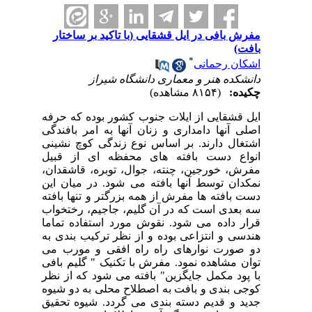
مفرش بافی در ایل قشقایی (با تاکید بر ساختار
بافت)
*
اشکان رحمانی
دانشکده هنر و معماری دانشگاه شیراز
چکیده:
(۸۱۵۴ مشاهده)
ایل قشقایی از ایلات جنوب کشور بوده که حرفه
اصلی آنها دامداری و زنان آنها به امر بافندگی
اشتغال دارند. بر اساس نوع زندگی کوچ نشینی
انواع دست بافته های محفظه ای از قبیل
مفرش، خورجین، چنته، جوال، توبره، قاشقدان،
نمکدان توسط آنها بافته می شود. در میان این
دست بافته ها مفرش از همه بزرگتر و تنها بافته
سه بعدی است که در آن گلیم، جاجیم، رختخواب
قرار داده می شود. نقوش مورد استفاده تماما
هندسی و انتزاعی بوده و از نظر ترکیب بندی به
دو صورت نوارهای راه راه افقی و مورب می
توان مشاهده نمود. مفرش با تکنیک " گلیم بافی
با پود مکمل جایگزین" بافته می شود که از نظر
کوجی بندی و بافت به اصطلاح محلی به دو شیوه
جدید و قدیم دسته بندی می گردد. شیوه تحقیق