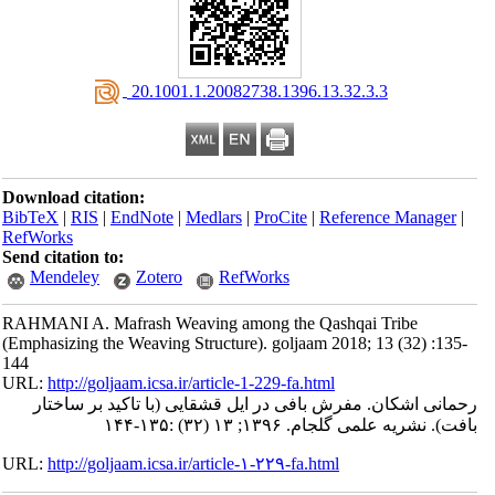
‎ 20.1001.1.20082738.1396.13.32.3.3
Download citation:
BibTeX
|
RIS
|
EndNote
|
Medlars
|
ProCite
|
Reference Manager
|
RefWorks
Send citation to:
Mendeley
Zotero
RefWorks
RAHMANI A. Mafrash Weaving among the Qashqai Tribe
(Emphasizing the Weaving Structure). goljaam 2018; 13 (32) :135-
144
URL:
http://goljaam.icsa.ir/article-1-229-fa.html
رحمانی اشکان. مفرش بافی در ایل قشقایی (با تاکید بر ساختار
بافت). نشریه علمی گلجام. ۱۳۹۶; ۱۳ (۳۲) :۱۳۵-۱۴۴
URL:
http://goljaam.icsa.ir/article-۱-۲۲۹-fa.html