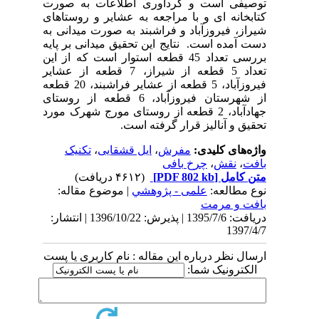
توصیفی است و گردآوری اطلاعات به صورت
کتابخانه ای و با مراجعه به عشایر و روستاهای
شیراز، فیروزآباد و فراشبند به صورت میدانی به
دست آمده است. نتایج این تحقیق میدانی بر پایه
بررسی تعداد 45 قطعه استوار است که از این
تعداد 5 قطعه از شیراز، 7 قطعه از عشایر
فیروزآباد، 5 قطعه از عشایر فراشبند، 20 قطعه
از شهرستان فیروزآباد، 6 قطعه از روستای
جهادآباد، 2 قطعه از روستای مورج شهرک مورد
تحقیق و آنالیز قرار گرفته است.
واژه‌های کلیدی:
مفرش
،
ایل قشقایی
،
تکنیک
بافت
،
نقش
،
چرخ بافی
متن کامل
[PDF 802 kb]
(۴۶۱۲ دریافت)
نوع مطالعه:
علمی - پژوهشي
| موضوع مقاله:
بافت و مرمت
دریافت: 1395/7/6 | پذیرش: 1396/10/22 | انتشار:
1397/4/7
ارسال نظر درباره این مقاله : نام کاربری یا پست
الکترونیک شما: