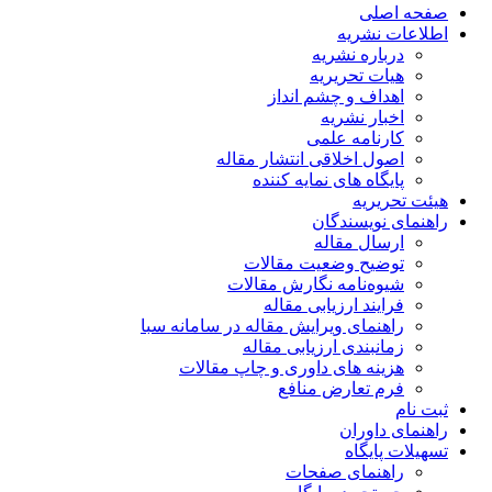
صفحه اصلی
اطلاعات نشریه
درباره نشریه
هیات تحریریه
اهداف و چشم انداز
اخبار نشریه
کارنامه علمی
اصول اخلاقی انتشار مقاله
پایگاه های نمایه کننده
هیئت تحریریه
راهنمای نویسندگان
ارسال مقاله
توضیح وضعیت مقالات
شیوه‌نامه نگارش مقالات
فرایند ارزیابی مقاله
راهنمای ویرایش مقاله در سامانه سبا
زمانبندی ارزیابی مقاله
هزینه های داوری و چاپ مقالات
فرم تعارض منافع
ثبت نام
راهنمای داوران
تسهیلات پایگاه
راهنمای صفحات