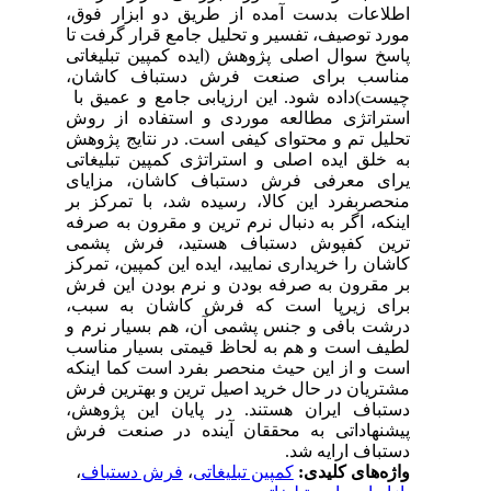
اطلاعات بدست آمده از طریق دو ابزار فوق،
مورد توصیف، تفسیر و تحلیل جامع قرار گرفت تا
پاسخ سوال اصلی پژوهش (ایده کمپین تبلیغاتی
مناسب برای صنعت فرش دستباف کاشان،
چیست)داده شود. این ارزیابی جامع و عمیق با
استراتژی مطالعه موردی و استفاده از روش
تحلیل تم و محتوای کیفی است. در نتایج پژوهش
به خلق ایده اصلی و استراتژی کمپین تبلیغاتی
یرای معرفی فرش دستباف کاشان، مزایای
منحصربفرد این کالا، رسیده شد، با تمرکز بر
اینکه، اگر به دنبال نرم ترین و مقرون به صرفه
ترین کفپوش دستباف هستید، فرش پشمی
کاشان را خریداری نمایید، ایده این کمپین، تمرکز
بر مقرون به صرفه بودن و نرم بودن این فرش
برای زیرپا است که فرش کاشان به سبب،
درشت بافی و جنس پشمی آن، هم بسیار نرم و
لطیف است و هم به لحاظ قیمتی بسیار مناسب
است و از این حیث منحصر بفرد است کما اینکه
مشتریان در حال خرید اصیل ترین و بهترین فرش
دستباف ایران هستند. در پایان این پژوهش،
پیشنهاداتی به محققان آینده در صنعت فرش
دستباف ارایه شد.
واژه‌های کلیدی:
کمپین تبلیغاتی
،
فرش دستباف
،