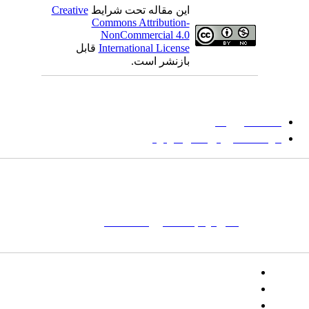
این مقاله تحت شرایط
Creative
Commons Attribution-
NonCommercial 4.0
International License
قابل
بازنشر است.
میان گلجام
:
دانشگاه بیرجند
مؤسسه آموزش عالی فردوس
شانی:
تهران-
خیابان پاسداران – بوستان یکم (شهید زمردیان) – پلاک
مات کلیدی:
نشریه
,
مجله علمی
,
مقاله علمی
, گلجام, فرش, فرش
ت‌باف, قالی, گلیم, گبه, طرح و نقش, انجمن علمی
تلفن:
شماره همراه: ۰۹۳۹۳۸۵۵۵۴۴
پیامک: ۱۰۰۰۹۵۴۶۸۹۲۳۱۵