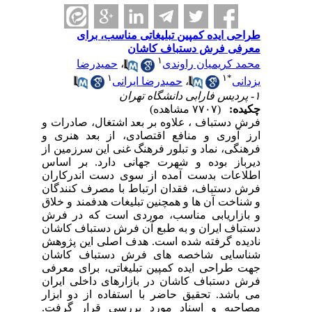
طراحی ایده کمپین تبلیغاتی مناسب، برای
معرفی فرش دستباف کاشان
۱
محمد کریمیان راوندی
،
حمیدرضا
۱
۱
*
یزدانی
،
حمیدرضا ایرانی
۱- پردیس فارابی دانشگاه تهران
چکیده:
(۷۷۰۷ مشاهده)
فرش دستباف ، علاوه بر بعد اشتغال، صادرات و
ارز آوری و منافع اقتصادی، از بعد هنری و
فرهنگی، نماد و تبلور فرهنگ غنی این سرزمین از
دیرباز بوده و شهرت جهانی دارد. بر اساس
اطلاعات بدست آمده از سوی دست اندرکاران
فرش دستباف، فقدان ارتباط با مصرف کنندگان
و شناخت آن ها و همچنین تبلیغات هدفمند و خلاق
و بازاریابی مناسب، موردی است که در فرش
دستباف ایران و به طبع آن فرش دستباف کاشان
نادیده گرفته شده است. هدف اصلی این پژوهش
شناسایی شاخصه های فرش دستباف کاشان
جهت طراحی ایده کمپین تبلیغاتی، برای معرفی
فرش دستباف کاشان در بازارهای داخلی ایران
می باشد. تحقیق حاضر با استفاده از دو ابزار
مصاحبه و اسناد مورد بررسی قرار گرفت.