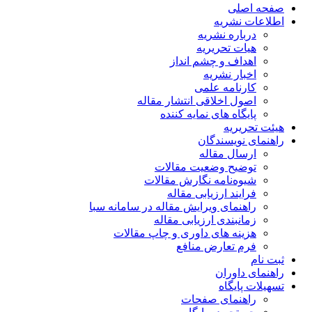
صفحه اصلی
اطلاعات نشریه
درباره نشریه
هیات تحریریه
اهداف و چشم انداز
اخبار نشریه
کارنامه علمی
اصول اخلاقی انتشار مقاله
پایگاه های نمایه کننده
هیئت تحریریه
راهنمای نویسندگان
ارسال مقاله
توضیح وضعیت مقالات
شیوه‌نامه نگارش مقالات
فرایند ارزیابی مقاله
راهنمای ویرایش مقاله در سامانه سبا
زمانبندی ارزیابی مقاله
هزینه های داوری و چاپ مقالات
فرم تعارض منافع
ثبت نام
راهنمای داوران
تسهیلات پایگاه
راهنمای صفحات