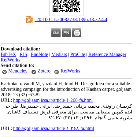
‎ 20.1001.1.20082738.1396.13.32.4.4
Download citation:
BibTeX
|
RIS
|
EndNote
|
Medlars
|
ProCite
|
Reference Manager
|
RefWorks
Send citation to:
Mendeley
Zotero
RefWorks
Karimian ravandi M, yazdani H, Irani H. Design Idea for a suitable
advertising campaign for the introduction of Kashan carpet. goljaam
2018; 13 (32) :67-82
URL:
http://goljaam.icsa.ir/article-1-268-fa.html
کریمیان راوندی محمد، یزدانی حمیدرضا، ایرانی حمیدرضا. طراحی
ایده کمپین تبلیغاتی مناسب، برای معرفی فرش دستباف کاشان.
نشریه علمی گلجام. ۱۳۹۶; ۱۳ (۳۲) :۶۷-۸۲
URL:
http://goljaam.icsa.ir/article-۱-۲۶۸-fa.html