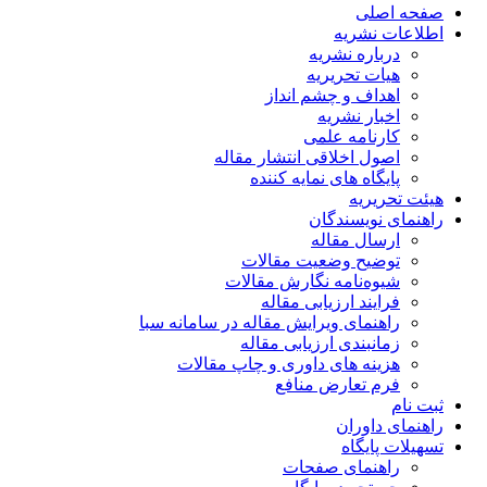
صفحه اصلی
اطلاعات نشریه
درباره نشریه
هیات تحریریه
اهداف و چشم انداز
اخبار نشریه
کارنامه علمی
اصول اخلاقی انتشار مقاله
پایگاه های نمایه کننده
هیئت تحریریه
راهنمای نویسندگان
ارسال مقاله
توضیح وضعیت مقالات
شیوه‌نامه نگارش مقالات
فرایند ارزیابی مقاله
راهنمای ویرایش مقاله در سامانه سبا
زمانبندی ارزیابی مقاله
هزینه های داوری و چاپ مقالات
فرم تعارض منافع
ثبت نام
راهنمای داوران
تسهیلات پایگاه
راهنمای صفحات