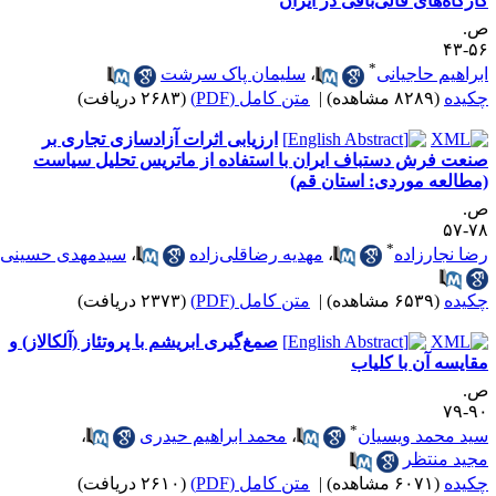
ارگاه‌های قالی‌بافی در ایران
.
۵۶-
*
براهیم حاجیانی
،
سلیمان پاک سرشت
کیده
(۸۲۸۹ مشاهده)
|
متن کامل (PDF)
(۲۶۸۳ دریافت)
ارزیابی اثرات آزادسازی تجاری بر
نعت فرش دستباف ایران با استفاده از ماتریس تحلیل سیاست
مطالعه موردی: استان قم)
.
۷۸-
*
ضا نجارزاده
،
مهدیه رضاقلی‌زاده
،
سیدمهدی حسینی
کیده
(۶۵۳۹ مشاهده)
|
متن کامل (PDF)
(۲۳۷۳ دریافت)
صمغ‌گیری ابریشم با پروتئاز (آلکالاز) و
قایسه آن با کلیاب
.
۹۰-
*
ید محمد ویسیان
،
محمد ابراهیم حیدری
،
جید منتظر
کیده
(۶۰۷۱ مشاهده)
|
متن کامل (PDF)
(۲۶۱۰ دریافت)