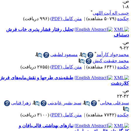
.
۸
*
بیب اله آیت اللهی
کیده
(۵۰۷۹ مشاهده)
|
متن کامل (PDF)
(۹۹۶ دریافت)
تحلیل رفتار فشار پذیری خاب فرش
ستباف
.
۲۲
*
حمدجواد کارآمد
،
مسعود لطیفی
،
حمد حقیقت کیش
کیده
(۶۳۴۱ مشاهده)
|
متن کامل (PDF)
(۲۷۵۵ دریافت)
طبقه‌بندی طرحها و نقش‌مایه‌های فرش
لاردشت
.
۴۲-
*
یدعلی مجابی
،
سید بشیر عابدینی
،
زهرا فنایی
کیده
(۷۷۴۲ مشاهده)
|
متن کامل (PDF)
(۳۱۰۰ دریافت)
نیازهای بهداشتی قالی‌بافان و