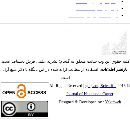
زمانبندی ارزیابی مقاله
توضیح وضعیت مقالات
فهرست موضوعی مقاله‌ها
یه حقوق این وب سایت متعلق به
گلجام؛ نشریه علمی فرش دستباف
است.
ازنشر اطلاعات:
استفاده از مطالب ارایه شده در این پایگاه با ذکر منبع آزاد
است.
goljaam, Scientific
© 201
Journal of Handmade Carpet
Designed & Developed by :
Yektaweb