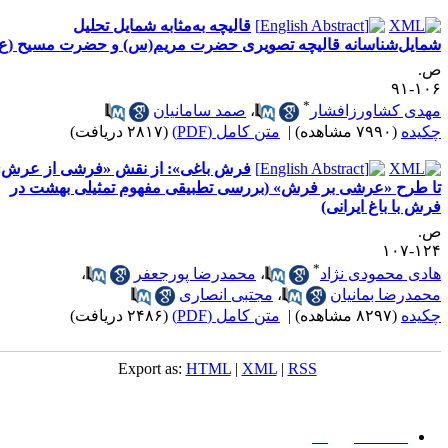
قالیچه به‌مثابه شمایل تحلیل
مایل‌شناسانه قالیچه تصویری حضرت مریم(س) و حضرت مسیح (ع)
.
۱۰۶-
*
هدی کشاورزافشار
،
صمد سامانیان
کیده
(۷۹۹۰ مشاهده)
|
متن کامل (PDF)
(۲۸۱۷ دریافت)
فرش باغی»: از نقش «فرشی از عرش»
ا طرح «عرشی بر فرش» (بررسی تطبیقی مفهوم تمثیلی بهشت در
رش با باغ ایرانی)
.
۱۲۴-۱
*
ادی محمودی نژاد
،
محمدرضا پورجعفر
،
حمدرضا بمانیان
،
مجتبی انصاری
کیده
(۸۲۹۷ مشاهده)
|
متن کامل (PDF)
(۲۴۸۶ دریافت)
Export as:
HTML
|
XML
|
RSS
میان گلجام
:
دانشگاه بیرجند