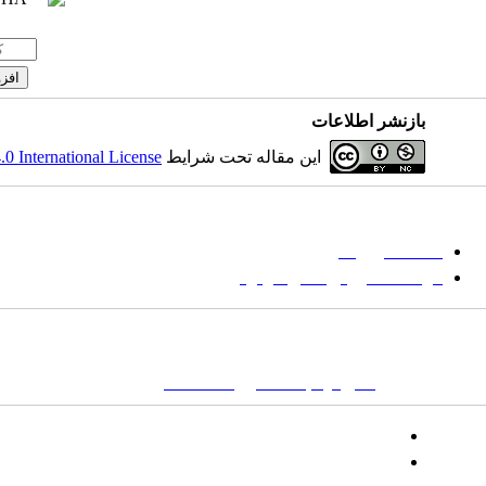
بازنشر اطلاعات
این مقاله تحت شرایط
 International License
میان گلجام
:
حا
دانشگاه بیرجند
مؤسسه آموزش عالی فردوس
نشانی:
تهران-
خیابان پاسداران – بوستان یکم (شهید زمردیان) – پلاک ۶- صندوق پستی : ۱۶۶۴۶۵۳۹۷۱
کلمات کلیدی:
نشریه
,
مجله علمی
,
مقاله علمی
, گلجام, فرش, فرش د
تلفن:
شماره همراه: ۰۹۳۹۳۸۵۵۵۴۴