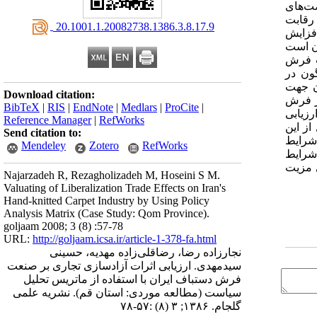
صت‌های
 رقابت
‎ 20.1001.1.20082738.1386.3.8.17.9
افزایش
آن است
و صنعت فرش
ون در
ان جهت
Download citation:
ر فرش
BibTeX
|
RIS
|
EndNote
|
Medlars
|
ProCite
|
رزیابی
Reference Manager
|
RefWorks
مودیم. نتایج حاصل از این
Send citation to:
ابریشمی استان قم در شرایط
Mendeley
Zotero
RefWorks
شرایط
 دارای مزیت
Najarzadeh R, Rezagholizadeh M, Hoseini S M.
Valuating of Liberalization Trade Effects on Iran's
Hand-knitted Carpet Industry by Using Policy
Analysis Matrix (Case Study: Qom Province).
goljaam 2008; 3 (8) :57-78
URL:
http://goljaam.icsa.ir/article-1-378-fa.html
نجارزاده رضا، رضاقلی‌زاده مهدیه، حسینی
سیدمهدی. ارزیابی اثرات آزادسازی تجاری بر صنعت
فرش دستباف ایران با استفاده از ماتریس تحلیل
سیاست (مطالعه موردی: استان قم). نشریه علمی
گلجام. ۱۳۸۶; ۳ (۸) :۵۷-۷۸