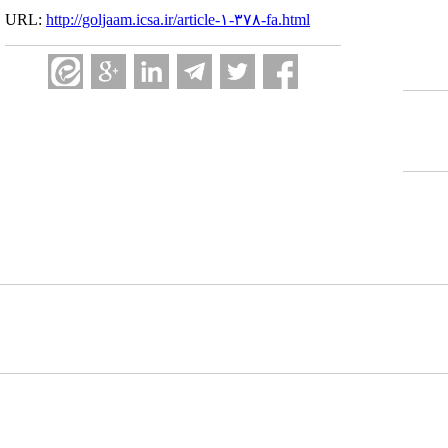
URL:
http://goljaam.icsa.ir/article-۱-۳۷۸-fa.html