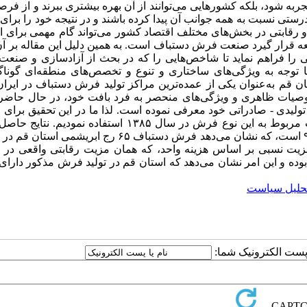
به شود، بلکه کشورهایی می‌توانند از آن بهره بیشتری ببرند و از فر
درستی نسبت به همه جوانب آن پیدا کرده باشند و در نتیجه خود را برای
و رقابتی در بخش‌های مختلف اقتصاد کشور می‌تواند گام مهمی برای 
العه قرار گیرد صنعت فرش دستباف است. به همین دلیل این مقاله بر 
 از روش علمی ماتریس تحلیل سیاست PAM[۱] چارچوبی را فراهم نماید تا شاخص‌هایی را که در بحث از آزاد‌سازی 
ا توجه به ویژگی‌های ساختاری و تنوع و تخصص‌های منطقه‌ای گوناگ
م ‌‌‌به‌عنوان یکی از عمده‌ترین مراکز تولید فرش دستباف در ایر
صوصیات ظاهری و ویژگی‌های منحصر به فرد بافت خود، در حال حاض
برتر تولیدی - صادراتی خود معرفی نموده است. لذا ما در این تحقیق برای ا
اثرات آزاد‌سازی تجاری بر صنعت فرش دستباف از داده‌ها و اطلاعات مربوط به این نوع فرش در سال ۱۳۸۵ استفاده ن
مطالعه حاکی از آن است که شاخص توان رقابت صادراتی برابر با ۹۳/۰ است، که نشان می‌دهد فرش دستباف ۶۵ رج 
زیت نسبی بر اساس هزینه واحد، که همان مزیت رقابتی واقعی در 
ابت آزاد (شرایط بعد از پیوستن ایران به WTO) است، برابر با ۸۴/۰ بوده و این امر نشان می‌دهد که استان قم در تولید فرش مذکور
حلیل سیاست
ا پست الکترونیک شما: