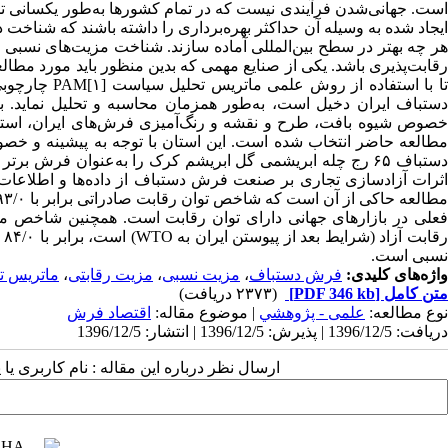
است. جهانی‌شدن فرآیندی نیست که در تمام کشورها به‌طور یکسانی تجر
ایجاد شده به وسیله آن حداکثر بهره‌برداری را داشته باشند که شناخت 
هر چه بهتر در سطح بین‌المللی آماده سازند. شناخت مزیت‌های نسبی 
رقابت‌پذیری باشد. یکی از صنایع مهمی که بدین منظور باید مورد مط
تا با استفاده
دستباف ایران دخیل است، به‌طور همزمان محاسبه و تحلیل نماید. ب
خصوص شیوه بافت، طرح و نقشه و رنگ‌آمیزی فرش‌های ایران، استان ق
مطالعه حاضر انتخاب شده است. این استان با توجه به پیشینه و خ
دستباف ۶۵ رج چله ابریشمی گل ابریشم کرک را ‌‌‌به‌عنوان فرش 
فعلی در بازارهای جهانی دارای توان رقابت است. همچنین شاخص م
رق
نسبی است.
واژه‌های کلیدی:
فرش دستباف
،
مزیت نسبی
،
مزیت رقابتی
،
ماتریس ت
متن کامل
[PDF 346 kb]
(۲۳۷۳ دریافت)
نوع مطالعه:
علمی - پژوهشي
| موضوع مقاله:
اقتصاد فرش
دریافت: 1396/12/5 | پذیرش: 1396/12/5 | انتشار: 1396/12/5
ارسال نظر درباره این مقاله : نام کاربری ی