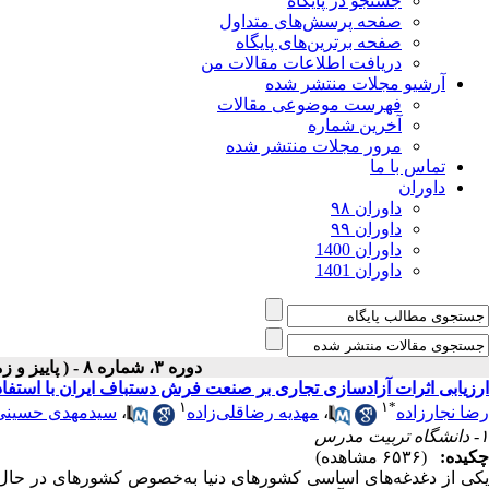
جستجو در پایگاه
صفحه پرسش‌های متداول
صفحه برترین‌های پایگاه
دریافت اطلاعات مقالات من
آرشیو مجلات منتشر شده
فهرست موضوعی مقالات
آخرین شماره
مرور مجلات منتشر شده
تماس با ما
داوران
داوران ۹۸
داوران ۹۹
داوران 1400
داوران 1401
دوره ۳، شماره ۸ - ( پاییز و زمستان ۱۳۸۶ )
ارزیابی اثرات آزادسازی تجاری بر صنعت فرش دستباف ایران با استفا
۱
۱
*
رضا نجارزاده
،
مهدیه رضاقلی‌زاده
،
سیدمهدی حسینی
۱- دانشگاه تربیت مدرس
چکیده:
(۶۵۳۶ مشاهده)
یکی از دغدغه‌های اساسی کشورهای دنیا به‌خصوص کشورهای در حال تو