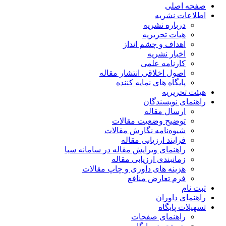
صفحه اصلی
اطلاعات نشریه
درباره نشریه
هیات تحریریه
اهداف و چشم انداز
اخبار نشریه
کارنامه علمی
اصول اخلاقی انتشار مقاله
پایگاه های نمایه کننده
هیئت تحریریه
راهنمای نویسندگان
ارسال مقاله
توضیح وضعیت مقالات
شیوه‌نامه نگارش مقالات
فرایند ارزیابی مقاله
راهنمای ویرایش مقاله در سامانه سبا
زمانبندی ارزیابی مقاله
هزینه های داوری و چاپ مقالات
فرم تعارض منافع
ثبت نام
راهنمای داوران
تسهیلات پایگاه
راهنمای صفحات