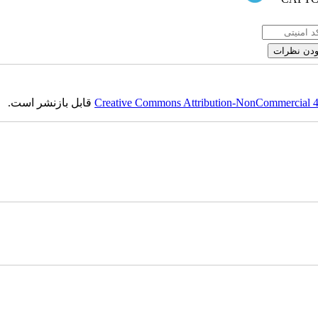
Creative Commons Attribution-NonCommercial 4.0
قابل بازنشر است.
ست‌باف, قالی, گلیم, گبه, طرح و نقش, انجمن علمی