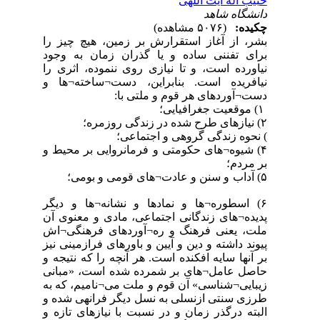
حبیب اله آیت اللهی
دانشگاه شاهد
چکیده:
(۵۰۷۶ مشاهده)
بشر، از آغاز استقرارش بر زمین، هیچ چیز را
برای تفننی ساده و یا گذران زمان به وجود
نیاورده است، و تا نیازی روی ننموده، اثری را
نیافریده است. بنابراین، دست¬ساخته¬ها و
‏دست¬آوردهای هر قوم و ملتی با:
۱) موقعیت جغرافیایی؛
۲) نیازهای طرح شده در زندگی روزمره؛
‏) نحوه زندگی گروهی و اجتماعی؛
۴‏) شیوه¬های حکومتی و فرمانروایی بر محیط و
بر مردم؛
۵‏) آداب و سنن و عادت¬های قومی و بومی؛
۶‏) اسطوره¬ها و نمادها و نشانه¬ها و دیگر
پدیده¬های زندگانی اجتماعی، مادی و معنوی آن
ملت، یعنی فرهنگ و ره¬آوردهای فرهنگی¬اش
پیوند داشته و دین و آیین و باورهای فرازمینی نیز
بر آنها سایه افکنده است. هر آنچه را که نتیجه و
حاصل عامل¬های بر شمرده شده است، «مبانی
زیبایی¬شناسی» آن قوم و ملت می¬نامیم، که به
طرزی سنتی ازنسلی به نسل دیگر فرانهی شده و
البته درگذر زمان و در نسبت با نیازهای تازه و