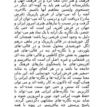
فرهنگ و هنر آنان معنا کرد و در فرهنگ الهی و
یکتاپرستانه ایرانی هم باید به گونه¬ای دیگر در
جستجوی واپسین مفاهیم آنها باشیم. بالاخره،
آنچه را که می¬توان از فرش پازیریک (فرش
مادر!) دریافت کرد و درسی را که می¬توان از آن
گرفت و در نسبت با نیازهای هنری امروز ایران و
جهان در فرش آفرید، این است که حتی یک
عنصر، یک نگاره، یک آرایه یا یک نماد هم می¬تواند
دلیل به وجود آمدن فرشی زیبا باشد؛ همچنان که
گل خورشیدی در قالی پازیریک و در ماهی درهم
(گل خورشیدی متحول شده) و در قالی¬های
بلوردی، و یا نگاره¬ای بته در قالی¬های قم
مشهور به تقش حاج کاظمی و قالی¬های بته¬ای
در قشقایی و غیره. اصل آن است که بیافرینیم و
آفرینش¬های ما پاسخگوی نیازهای فرهنگ و
جامعه ما باشد و در هر کجای جهان به مثابه
«سفیر هنر فرش ایران» خودنمایی کند. این بدان
معنا نیست که ما آرایه¬ها و نگاره¬های ایرانی را
همان-گونه که تاکنون به کار رفته¬اند و می توان
گفت که سنتی و حتی خود سنت شده¬اند به
کاربریم. نه! نگاره-های ایرانی هم می¬تواند با
حفظ هویت ایرانی خود، نوین و امروزین شوند و
شاید نیزبه نگاره¬های مشابهی دگردیس گردند.
پاسخ پرسش چه بیافرینیم، در پیوند با همه