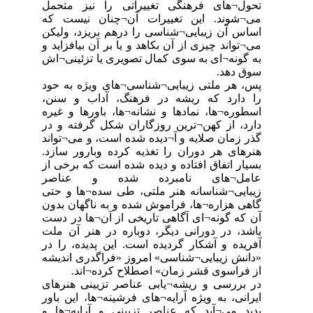
تحول¬های فرهنگی تغییراتی را نیز متحمل
می¬شوند. این تغییرات آن¬چنان نیست که
اساس آن زیبایی¬شناسی را درهم بریزد، ولیکن
می¬تواند چیزی از آن بکاهد و یا بر آن بیافزاید و
به گونه¬ای به سوی کمال تصویری یا تزئینی¬اش
سوق دهد.
‏پس، هر ملتی زیبایی¬شناسی¬های ویژه به حود
را دارد که ریشه در فرهنگ، آداب و سنن،
اسطوره¬ها، نمادها و نشانه¬ها، باورها و غیره
دارد، از کهن¬ترین روزگاران شکل گرفته و در
گذر زمان صلایه و آ¬دیده شده است، و می¬تواند
هنرهای هر دوران را تغذیه کرده وبارور سازد.
بسیار اتفاق افتاده و دیده شده است که برخی از
عامل¬های نامبرده شده و ‏عناصر
زیبایی¬شناسانه هنر ملتی، طی سده¬ها و حتی
گاهی هزاره¬ها، فراموش شده و به ناگهان ‏بدون
آن که گونه¬ای آگاهی تاریخی از آن¬ها در دست
باشد، در دورانی دیگر، دوباره در هنر آن ملت
آفریده و آشکار گردیده است. این پدیده، را در
«دانش زیبایی¬شناسی» امروز «فراگدری اندیشه
از فراسوی قشر زمان» اصطلاح کرده¬اند.
‏در بررسی و ریشه¬یابی عناصر تزیینی هنرهای
ایرانی، به ویژه آرایه¬های فرشینه¬ها، این باور
پدید می¬آید که عناصر تزیینی و آرایه¬ها و