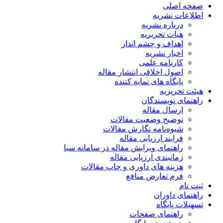
صفحه اصلی
اطلاعات نشریه
درباره نشریه
هیات تحریریه
اهداف و چشم انداز
اخبار نشریه
کارنامه علمی
اصول اخلاقی انتشار مقاله
پایگاه های نمایه کننده
هیئت تحریریه
راهنمای نویسندگان
ارسال مقاله
توضیح وضعیت مقالات
شیوه‌نامه نگارش مقالات
فرایند ارزیابی مقاله
راهنمای ویرایش مقاله در سامانه سبا
زمانبندی ارزیابی مقاله
هزینه های داوری و چاپ مقالات
فرم تعارض منافع
ثبت نام
راهنمای داوران
تسهیلات پایگاه
راهنمای صفحات