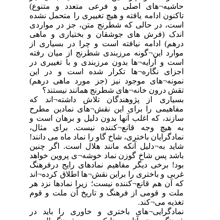
حاشیه¬های اصلی و فرعی متعدد و متنوع)
تاکنون ادامه یافته و هیچ تغییری را متحمل نشده
است، در حالی که شطرنج متن، جز در مواردی
اندک (فرش های جوشقان و بختیاری و ماهی
درهم) ادامه نیافته است و چرا در بسیاری از
موارد این¬گونه مرزبندی شطرنج از میان رفته
است و آرایه¬ها بدون مرزبندی و با تغییری در
اجزای نگاره¬ها تکرار شده است و در این
نمونه¬های موجود نیز (جز مورد ماهی درهم)
تقش درون خانه¬های شطرنج همانند نیستند؟
‏بسیاری از پژوهندگان تلاش داشته¬اند که
مفاهیمی را برای این نقش¬های نمادین مطرح
سازند، که اغلب آنها بدون دلیل و برهان است و
به هیچ وجه قانع¬کننده نیست. برای مثال،
نمادگرایان باختری، شاخ گاو را نماد ماه می دانند!
شاید به¬دلیل آنکه مانند هلال است. اگر چنین
باشد پس شاخ گوزن نماد خوشه¬ی پروین خواهد
بود! برخی دیگر مفاهیم نمادهای رایج درفرهنگ
غربی و باختری را براین نقش¬ها اطلاق کرده¬اند
که آن هم قانع¬کننده نیست؛ زیرا نمادها نزد هر
ملت و قومی از فرهنگ و تاریخ آن ملت و قوم
تغذیه می¬کند.
نمادگرایی¬های باختری و خاوری را باید در