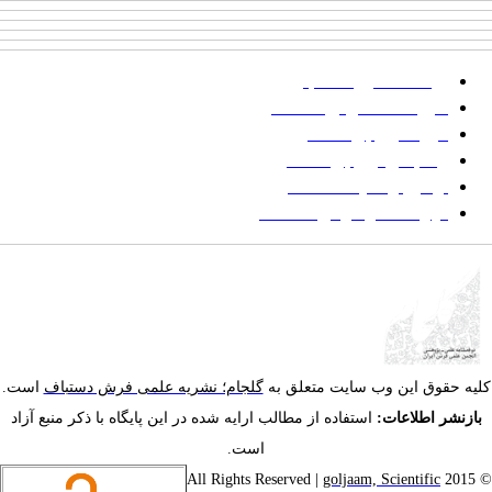
پرداخت صورتحساب
شیوه‌نامه نگارش مقالات
فرایند ارزیابی مقاله
زمانبندی ارزیابی مقاله
توضیح وضعیت مقالات
فهرست موضوعی مقاله‌ها
یه حقوق این وب سایت متعلق به
گلجام؛ نشریه علمی فرش دستباف
است.
ازنشر اطلاعات:
استفاده از مطالب ارایه شده در این پایگاه با ذکر منبع آزاد
است.
goljaam, Scientific
© 201