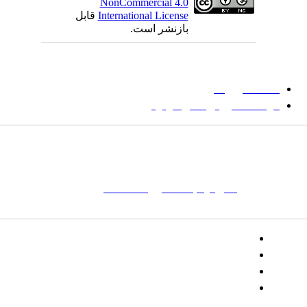
NonCommercial 4.0
International License
قابل
بازنشر است.
میان گلجام
:
دانشگاه بیرجند
مؤسسه آموزش عالی فردوس
شانی:
تهران-
خیابان پاسداران – بوستان یکم (شهید زمردیان) – پلاک
مات کلیدی:
نشریه
,
مجله علمی
,
مقاله علمی
, گلجام, فرش, فرش
ت‌باف, قالی, گلیم, گبه, طرح و نقش, انجمن علمی
تلفن:
شماره همراه: ۰۹۳۹۳۸۵۵۵۴۴
پیامک: ۱۰۰۰۹۵۴۶۸۹۲۳۱۵
ایمیل:
goljaam@icsa.ir