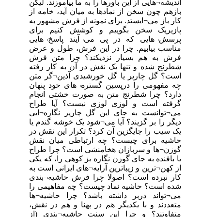
اندیشه¬هایی از این باورها را به ما بیاموزند. لیکن
بازهم چون سخن از نمادها به میان آید، خامه از
کار باز می¬ایستد. برای نمونه از فرش مشهور به
پازیریک سخن بگوییم و کوشش کنیم برای
پرسش¬هایی که در پی می¬آیند پاسخ¬هایی
مناسب بیابیم. چرا در این فرش، طول و عرض
فرش به هم بسیار نزدیکند؟ چرا متن فرش
شطرنج شده و تنها یک نقش در آن به کار رفته
است؟ گل چارپر یا گل خورشیدی آذین¬گر متن
چه مفهومی را درپسین گستره¬های خود پنهان
دارد؟ چرا شطرنج متن به صورت خشتی انجام
گرفته است و لوزی لوزی نیست؟ آیا طراح
می¬توانست به جای این گل چارپر نگاره¬ایی
‏دیگر را بر گزیند؟ آیا می¬شود یک خوشه گندم یا
یک سیب را جایگزین آن کرد؟ تکرار این ‏نقش در
حاشیه برای چیست؟ چه ارتباطی میان نقش
گوزن¬ها و سربازان هخامنشی است؟ چرا طراح
یا بافنده به جای گوزن نگاره بز کوهی را، که یکی
از کهن¬ترین و زیباترین آرایه¬های ایرانی است به
کار نبرده است؟ اصولا چرا فرش حاشیه¬بندی
شده است؟ حاشیه نماد چیست؟ چه مفاهیمی را
می¬تواند دربر داشته باشد؟ چرا حاشیه¬ها
متعددند و با یکدیگر هم در پهنا و هم در نقش،
متفاوتند؟ و چرا این سنت حاشیه¬بندی (از