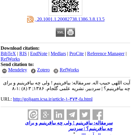
‎ 20.1001.1.20082738.1386.3.8.13.5
Download citation:
BibTeX
|
RIS
|
EndNote
|
Medlars
|
ProCite
|
Reference Manager
|
RefWorks
Send citation to:
Mendeley
Zotero
RefWorks
آیت اللهی حبیب اله. سرمقاله: بیافرینیم ! ولی چه بیافرینیم و برای
چه بیافرینیم؟ | سردبیر. نشریه علمی گلجام. ۱۳۸۶; ۳ (۸) :۱-۸
URL:
http://goljaam.icsa.ir/article-۱-۳۷۴-fa.html
سرمقاله: بیافرینیم ! ولی چه بیافرینیم و برای
چه بیافرینیم؟ | سردبیر
*