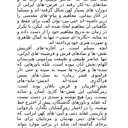
نمادهای به¬کار رفته در فرش¬های ایرانی از
دوران¬های بسیار کهن شکل گرفته¬اند و مسلما
در آغاز پیدایی، مفاهیم و پیام¬های مقدسی را
دربر داشته¬اند حتی می¬توان گفت برای حفظ و
نگاهبانی آن مفاهیم ایجاد شده¬اند. لیکن، با تکرار
در زمان به تدریج مفاهیم خود را از دست داده و
به مثابه، «نگاره¬ای سنتی»، ‏تنها به کمال ظاهری
و صورت هنری خود پرداخته¬اند.
‏آنچه مسلم است، در آغازه¬های آفرینش
نقش¬ها و نمادهای فرش و فرشینه¬های ایرانی،
تنها عناصر طبیعی و طبیعت پیرامونی هنرمندان
الهام¬بخش آنان نبوده است، بلکه باورهایی که
سده¬ها و هزاره¬ها سینه به سینه و حتی «از
فراسوی قشر زمان» به نسل¬های پسین
فراگذری شده¬اند اندیش¬مایه¬های
نقش¬آفرینان و فرش بافان بوده است.
رمزگشایی این نقش¬ها کاری آسان و ساده
نیست، زیرا هیچ نوشته و سندی در دست نیست
که عقاید و باورهای ‏‏گذشتگان، پیش از اخترع خط
نوشته، را در اختیار رمزگشایان بگذارد. بازخوانی
و بازبینی ‏عقاید دینی و آیین¬های کهن ایرانی، که
کتاب¬های دینی بهدینان و مزداییان برای ما
برجای گذاشته¬اند، شاید در برخی موارد بتواند