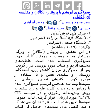
صمغ‌گیری ابریشم با پروتئاز (آلکالاز) و مقایسه
آن با کلیاب
۱
*
سید محمد ویسیان
،
محمد ابراهیم
۳
۲
حیدری
،
مجید منتظر
۱- مرکز ملی فرش ایران
۲- دانشگاه آزاد اسلامی واحد قائم شهر
۳- دانشگاه صنعتی امیرکبیر
چکیده:
(۶۰۶۹ مشاهده)
در این تحقیق از پروتئاز (آلکالاز) با ویژگی
دوستدار محیط زیست و همچنین کلیاب جهت
صمغ‌گیری استفاده شده است. غلظت‌های
مختلف آنزیم و کلیاب مورد بررسی قرار گرفت.
پس از صمغ‌گیری میزان کاهش وزن، استحکام،
روشنایی و سفیدی تعیین و با استفاده از
میکروسکوپ الکترونی تصاویر سطحی از
نمونه‌ها تهیه شد. همچنین ابریشم صمغ‌گیری شده
با روناس و دو دندانه کلرید قلع و زاج سفید به
روش پیش‌دندانه رنگرزی و در سیستم CIE
L*a*b* مورد ارزیابی قرار گرفته، ثبات عمومی
نمونه‌ها تعیین شده است. نتایج نشان می‌دهد که
درصد کاهش وزن نمونه‌های حاصل از کلیاب