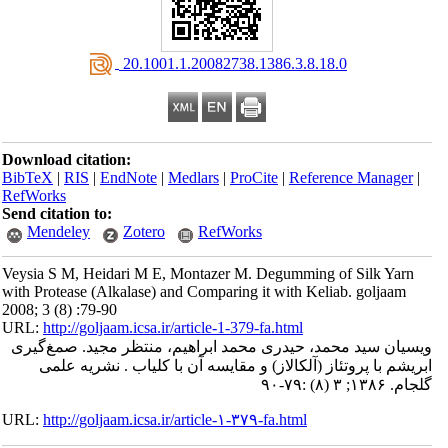
‎ 20.1001.1.20082738.1386.3.8.18.0
Download citation:
BibTeX
|
RIS
|
EndNote
|
Medlars
|
ProCite
|
Reference Manager
|
RefWorks
Send citation to:
Mendeley
Zotero
RefWorks
Veysia S M, Heidari M E, Montazer M. Degumming of Silk Yarn
with Protease (Alkalase) and Comparing it with Keliab. goljaam
2008; 3 (8) :79-90
URL:
http://goljaam.icsa.ir/article-1-379-fa.html
ویسیان سید محمد، حیدری محمد ابراهیم، منتظر مجید. صمغ‌گیری
ابریشم با پروتئاز (آلکالاز) و مقایسه آن با کلیاب . نشریه علمی
گلجام. ۱۳۸۶; ۳ (۸) :۷۹-۹۰
URL:
http://goljaam.icsa.ir/article-۱-۳۷۹-fa.html