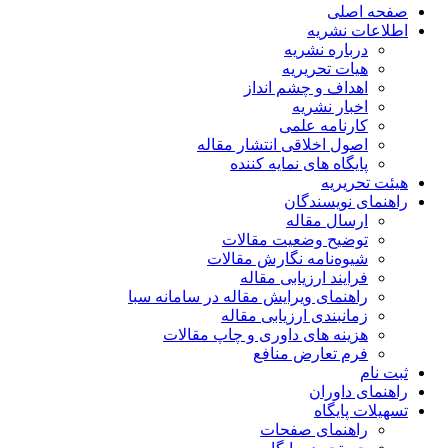
صفحه اصلی
اطلاعات نشریه
درباره نشریه
هیات تحریریه
اهداف و چشم انداز
اخبار نشریه
کارنامه علمی
اصول اخلاقی انتشار مقاله
پایگاه های نمایه کننده
هیئت تحریریه
راهنمای نویسندگان
ارسال مقاله
توضیح وضعیت مقالات
شیوه‌نامه نگارش مقالات
فرایند ارزیابی مقاله
راهنمای ویرایش مقاله در سامانه سبا
زمانبندی ارزیابی مقاله
هزینه های داوری و چاپ مقالات
فرم تعارض منافع
ثبت نام
راهنمای داوران
تسهیلات پایگاه
راهنمای صفحات