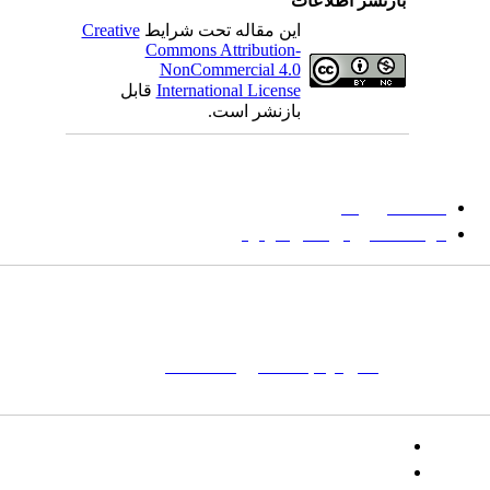
بازنشر اطلاعات
این مقاله تحت شرایط
Creative
Commons Attribution-
NonCommercial 4.0
International License
قابل
بازنشر است.
میان گلجام
:
دانشگاه بیرجند
مؤسسه آموزش عالی فردوس
شانی:
تهران-
خیابان پاسداران – بوستان یکم (شهید زمردیان) – پلاک
مات کلیدی:
نشریه
,
مجله علمی
,
مقاله علمی
, گلجام, فرش, فرش
ت‌باف, قالی, گلیم, گبه, طرح و نقش, انجمن علمی
تلفن:
شماره همراه: ۰۹۳۹۳۸۵۵۵۴۴