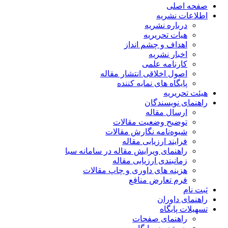
صفحه اصلی
اطلاعات نشریه
درباره نشریه
هیات تحریریه
اهداف و چشم انداز
اخبار نشریه
کارنامه علمی
اصول اخلاقی انتشار مقاله
پایگاه های نمایه کننده
هیئت تحریریه
راهنمای نویسندگان
ارسال مقاله
توضیح وضعیت مقالات
شیوه‌نامه نگارش مقالات
فرایند ارزیابی مقاله
راهنمای ویرایش مقاله در سامانه سبا
زمانبندی ارزیابی مقاله
هزینه های داوری و چاپ مقالات
فرم تعارض منافع
ثبت نام
راهنمای داوران
تسهیلات پایگاه
راهنمای صفحات