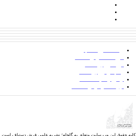
شماره همراه: ۰۹۳۹۳۸۵۵۵۴۴
پیامک: ۱۰۰۰۹۵۴۶۸۹۲۳۱۵
ایمیل:
goljaam@icsa.ir
پرداخت صورتحساب
شیوه‌نامه نگارش مقالات
فرایند ارزیابی مقاله
زمانبندی ارزیابی مقاله
توضیح وضعیت مقالات
فهرست موضوعی مقاله‌ها
یه حقوق این وب سایت متعلق به
گلجام؛ نشریه علمی فرش دستباف
است.