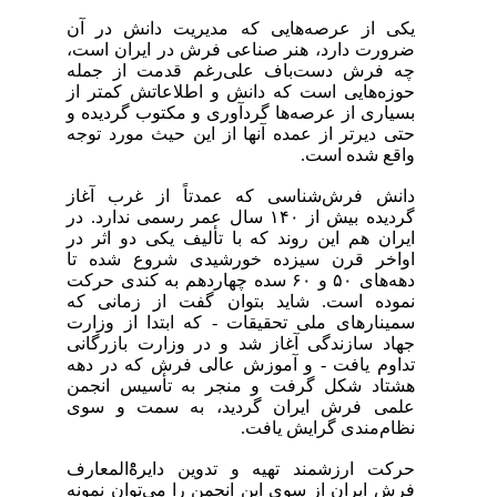
یکی از عرصه‌هایی که مدیریت دانش در آن
ضرورت دارد، هنر صناعی فرش در ایران است،
چه فرش دست‌باف علی‌رغم قدمت از جمله
حوزه‌هایی است که دانش و اطلاعاتش کمتر از
بسیاری از عرصه‌ها گردآوری و مکتوب گردیده و
حتی دیرتر از عمده آنها از این حیث مورد توجه
واقع شده است.
دانش فرش‌شناسی که عمدتاً از غرب آغاز
گردیده بیش از ۱۴۰ سال عمر رسمی ندارد. در
ایران هم این روند که با تألیف یکی دو اثر در
اواخر قرن سیزده خورشیدی شروع شده تا
دهه‌های ۵۰ و ۶۰ سده چهاردهم به کندی حرکت
نموده است. شاید بتوان گفت از زمانی که
سمینارهای ملی تحقیقات - که ابتدا از وزارت
جهاد سازندگی آغاز شد و در وزارت بازرگانی
تداوم یافت - و آموزش عالی فرش که در دهه
هشتاد شکل گرفت و منجر به تأسیس انجمن
علمی فرش ایران گردید، به سمت و سوی
نظام‌مندی گرایش یافت.
حرکت ارزشمند تهیه و تدوین دایرهًْ‌المعارف
فرش ایران از سوی این انجمن را می‌توان نمونه