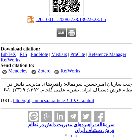
‎ 20.1001.1.20082738.1392.9.23.1.5
Download citation:
BibTeX
|
RIS
|
EndNote
|
Medlars
|
ProCite
|
Reference Manager
|
RefWorks
Send citation to:
Mendeley
Zotero
RefWorks
چیت سازیان امیرحسین. سرمقاله: راهبردهای مدیریت دانش در
نظام فرش دستباف ایران. نشریه علمی گلجام. ۱۳۹۲; ۹ (۲۳) :۱-۶
URL:
http://goljaam.icsa.ir/article-۱-۴۸۶-fa.html
سرمقاله: راهبردهای مدیریت دانش در نظام
فرش دستباف ایران
*