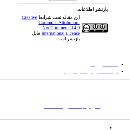
بازنشر اطلاعات
این مقاله تحت شرایط
Creative
Commons Attribution-
NonCommercial 4.0
International License
قابل
بازنشر است.
میان گلجام
:
دانشگاه بیرجند
مؤسسه آموزش عالی فردوس
شانی:
تهران-
خیابان پاسداران – بوستان یکم (شهید زمردیان) – پلاک
مات کلیدی:
نشریه
,
مجله علمی
,
مقاله علمی
, گلجام, فرش, فرش
ت‌باف, قالی, گلیم, گبه, طرح و نقش, انجمن علمی
تلفن: