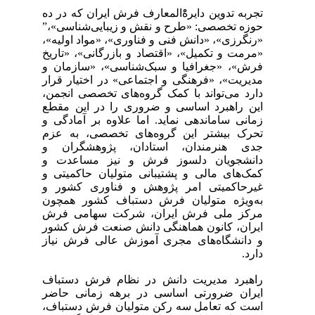
تجربه تدوین دایرهًْ‌المعارف فرش ایران که در ده
حوزه تخصصی: «طرح و نقش و زیبایی‌شناسی»،”
«رنگرزی»، «دانش فنی و فناوری»، «مواد اولیه»،
«مرمت و تکمیل»، «اقتصاد و بازرگانی»، «‌تاریخ
فرش»، «جغرافیا و سبک‌شناسی»، «سازمان و
مدیریت»، «فرهنگی و اجتماعی» در اختیار قرار
دارد می‌تواند با کمک گروه‌های تخصصی انجمن،
این راهبرد اساسی و ضروری را در این مقطع
زمانی ساماندهی نماید. اما علاوه بر آمادگی و
تحرک بیشتر این گروه‌های تخصصی، به عزم
جدی هنرمندان، استادان، پژوهشگران و
دانشجویان دلسوز فرش و نیز مساعدت و
کمک‌های مالی و پشتیبانی متولیان حاکمیتی و
غیر‌حاکمیتی امر پژوهش و فناوری کشور و
به‌ویژه متولیان فرش دستباف کشور همچون
مرکز ملی فرش ایران، شرکت سهامی فرش
ایران، کانون هماهنگی دانش صنعت فرش کشور
و دانشگاه‌های مجری آموزش عالی فرش نیاز
دارد.
راهبرد مدیریت دانش در نظام فرش دستباف
ایران ضرورتی اساسی در برهه زمانی حاضر
است که تعامل سه رکن متولیان فرش دستباف،