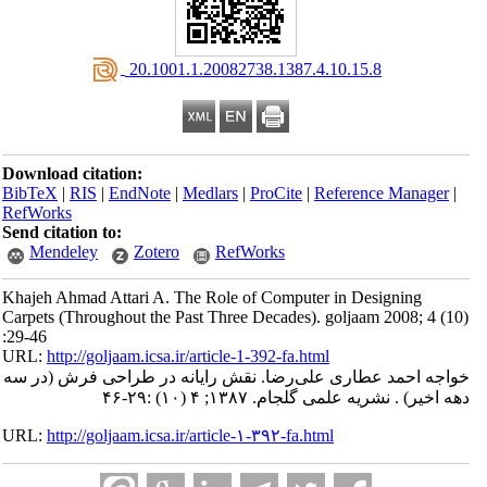
‎ 20.1001.1.20082738.1387.4.10.15.8
Download citation:
BibTeX
|
RIS
|
EndNote
|
Medlars
|
ProCite
|
Reference Manager
|
RefWorks
Send citation to:
Mendeley
Zotero
RefWorks
Khajeh Ahmad Attari A. The Role of Computer in Designing
Carpets (Throughout the Past Three Decades). goljaam 2008; 4 (10)
:29-46
URL:
http://goljaam.icsa.ir/article-1-392-fa.html
خواجه احمد عطاری علی‌رضا. نقش رایانه در طراحی فرش (در سه
دهه اخیر) . نشریه علمی گلجام. ۱۳۸۷; ۴ (۱۰) :۲۹-۴۶
URL:
http://goljaam.icsa.ir/article-۱-۳۹۲-fa.html