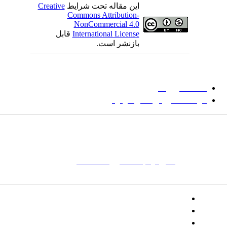
این مقاله تحت شرایط
Creative
Commons Attribution-
NonCommercial 4.0
International License
قابل
بازنشر است.
میان گلجام
:
دانشگاه بیرجند
مؤسسه آموزش عالی فردوس
شانی:
تهران-
خیابان پاسداران – بوستان یکم (شهید زمردیان) – پلاک
مات کلیدی:
نشریه
,
مجله علمی
,
مقاله علمی
, گلجام, فرش, فرش
ت‌باف, قالی, گلیم, گبه, طرح و نقش, انجمن علمی
تلفن:
شماره همراه: ۰۹۳۹۳۸۵۵۵۴۴
پیامک: ۱۰۰۰۹۵۴۶۸۹۲۳۱۵