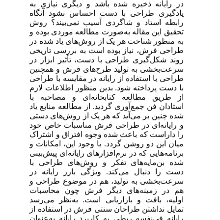
در رایانه ذخیره شده باشد و دیگری نیازی به
یادگیری طراحی با دست احساس نشود آنگاه
رابطه استاد و شاگردی آسیب نمی‌بیند؟ روش
تحقیق این مقاله به‌صورت مطالعه موردی بوده و
به منظور شناخت هر یک از روش‌های یاد شده در
طراحی فرش، نیاز بوده است به بررسی تاریخی
روند شکل‌گیری طراحی با دست، تأثیر ابزار در
سرعت‌بخشی به تولید طرح‌های فرش و همچنین
طراحی با استفاده از رایانه در مقایسه با طراحی
با دست پرداخته شود. بدین منظور اطلاعات لازم
از طریق مطالعه کتابخانه‌ای و مصاحبه با
استادان فن جمع‌آوری گردید. از مطالعه منابع یاد
شده چنین بر می‌آید که هر یک از روش‌های دستی
و رایانه‌ای در طراحی فرش مناسبات خاص خود
را داراست که باعث شده وجوه افتراق و اشتراک
میان این دو روشن گردد. با وجود این، امکانات و
برنامه‌هایی که در نرم‌افزارهای رایانه‌ای پیش‌بینی
شده بن‌مایه‌های تفکر و روش‌های طراحی با
دست را دنبال می‌کند. ویژگی بارز رایانه در
سرعت‌بخشی به تولید، هم در موضوع طراحی و
هم در زمینه‌های دیگر فرش چون محاسبات
اولیه، بافت و بازاریابی است. به‌نظر می‌رسد
تمایل نداشتن طراحان سنتی فرش در استفاده از
رایانه فی‌نفسه ربطی به کاربرد رایانه به‌عنوان