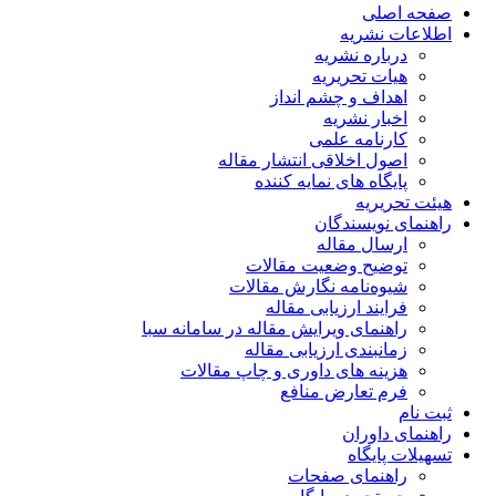
صفحه اصلی
اطلاعات نشریه
درباره نشریه
هیات تحریریه
اهداف و چشم انداز
اخبار نشریه
کارنامه علمی
اصول اخلاقی انتشار مقاله
پایگاه های نمایه کننده
هیئت تحریریه
راهنمای نویسندگان
ارسال مقاله
توضیح وضعیت مقالات
شیوه‌نامه نگارش مقالات
فرایند ارزیابی مقاله
راهنمای ویرایش مقاله در سامانه سبا
زمانبندی ارزیابی مقاله
هزینه های داوری و چاپ مقالات
فرم تعارض منافع
ثبت نام
راهنمای داوران
تسهیلات پایگاه
راهنمای صفحات