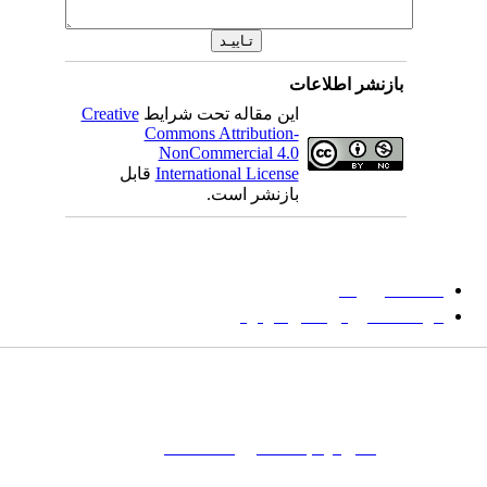
بازنشر اطلاعات
این مقاله تحت شرایط
Creative
Commons Attribution-
NonCommercial 4.0
International License
قابل
بازنشر است.
میان گلجام
:
دانشگاه بیرجند
مؤسسه آموزش عالی فردوس
شانی:
تهران-
خیابان پاسداران – بوستان یکم (شهید زمردیان) – پلاک
مات کلیدی:
نشریه
,
مجله علمی
,
مقاله علمی
, گلجام, فرش, فرش
ت‌باف, قالی, گلیم, گبه, طرح و نقش, انجمن علمی