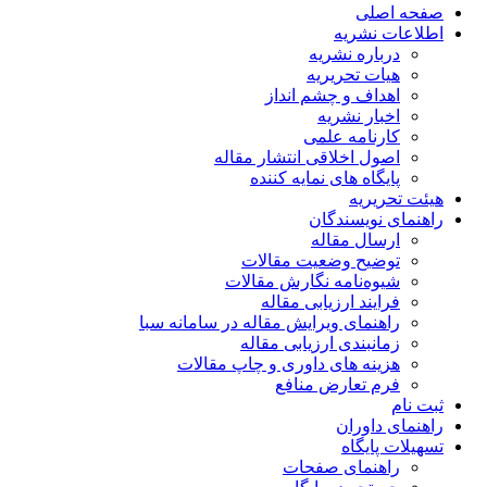
صفحه اصلی
اطلاعات نشریه
درباره نشریه
هیات تحریریه
اهداف و چشم انداز
اخبار نشریه
کارنامه علمی
اصول اخلاقی انتشار مقاله
پایگاه های نمایه کننده
هیئت تحریریه
راهنمای نویسندگان
ارسال مقاله
توضیح وضعیت مقالات
شیوه‌نامه نگارش مقالات
فرایند ارزیابی مقاله
راهنمای ویرایش مقاله در سامانه سبا
زمانبندی ارزیابی مقاله
هزینه های داوری و چاپ مقالات
فرم تعارض منافع
ثبت نام
راهنمای داوران
تسهیلات پایگاه
راهنمای صفحات