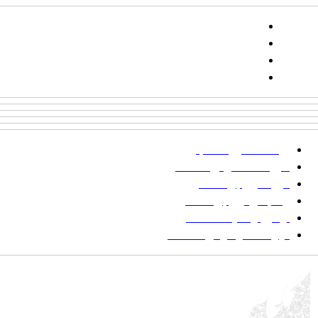
تلفن:
شماره همراه: ۰۹۳۹۳۸۵۵۵۴۴
پیامک: ۱۰۰۰۹۵۴۶۸۹۲۳۱۵
ایمیل:
goljaam@icsa.ir
پرداخت صورتحساب
شیوه‌نامه نگارش مقالات
فرایند ارزیابی مقاله
زمانبندی ارزیابی مقاله
توضیح وضعیت مقالات
فهرست موضوعی مقاله‌ها