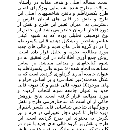
است. مساله اصلی و هدف مقاله در راستای
سوالات مطرح شده، شناسایی ویژگی­های اصلی
طرح یک­سرناظم و یافتن شاخصه­های اصلی این
طرح و نقش در قالی های استان فارس و
دسترسی به میزان تغییر این طرح و نقش از
دوره قاجار تا زمان حاضر می باشد. این تحقیق از
نوع توصیفی تحلیلی بوده که به شیوه کیفی
عناصر شاخص و تشکیل دهنده قالی یک­سر­ناظم
را در دو گروه قالی های قدیم و قالی های جدید
مورد مطالعه، تجزیه و تحلیل قرار داده است.
روش جمع آوری اطلاعات در این تحقیق به دو
شیوه کتابخانه­­ای و میدانی می­باشد. بر اساس
مطالعات انجام شده 50 نمونه قالی یک­سرناظم به
عنوان جامعه آماری گردآوری گردیده است که به
شکل هدفمند(غیر تصادفی) و بر اساس فراوانی­
های موجود10 نمونه قالی قدیم و 10 نمونه قالی
جدید به عنوان جامعه نمونه انتخاب گردیده و
مورد مطالعه قرار گرفته است. نتایج پژوهش
حاکی از آن است که ساختارفرمی طرح و نقش
و ویژگی­های شاخص شناسایی قالی یک­سر ناظم از
دوره قاجار تا کنون دچار تغییراتی در فرم و نیز
نگرش به محتوای این طرح گردیده است. این
طرح و نقش بر گروه قالی های جدید با تنوع در
کلیت ترکیب بندی و سادگی در فرم عناصر ظاهر