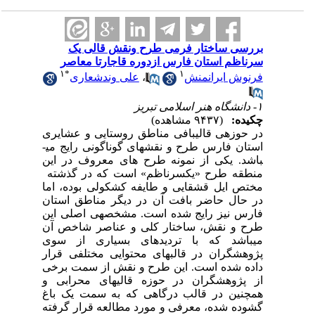
بررسی ساختار فرمی طرح ونقش قالی یک
سرناظم استان فارس ازدوره قاجارتا معاصر
۱
*
۱
فرنوش ایرانمنش
،
علی وندشعاری
۱- دانشگاه هنر اسلامی تبریز
چکیده:
(۹۴۳۷ مشاهده)
در حوزه­ی قالی­بافی مناطق روستایی و عشایری
استان فارس طرح و نقش­های گوناگونی رایج می­
باشد. یکی از نمونه طرح های معروف در این
منطقه طرح «یک­سرناظم» است که در گذشته
مختص ایل قشقایی و طایفه کشکولی بوده، اما
در حال حاضر بافت آن در دیگر مناطق استان
فارس نیز رایج شده است. مشخصه­­ی اصلی این
طرح و نقش، ساختار کلی و عناصر شاخص آن
می­باشد که با تردیدهای بسیاری از سوی
پژوهشگران در قالب­های محتوایی مختلفی قرار
داده شده است. این طرح و نقش از سمت برخی
از پژوهشگران در حوزه قالی­های محرابی و
همچنین در قالب درگاهی که به سمت یک باغ
گشوده شده، معرفی و مورد مطالعه قرار گرفته