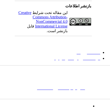
بازنشر اطلاعات
این مقاله تحت شرایط
Creative
Commons Attribution-
NonCommercial 4.0
International License
قابل
بازنشر است.
میان گلجام
:
دانشگاه بیرجند
مؤسسه آموزش عالی فردوس
شانی:
تهران-
خیابان پاسداران – بوستان یکم (شهید زمردیان) – پلاک
مات کلیدی:
نشریه
,
مجله علمی
,
مقاله علمی
, گلجام, فرش, فرش
ت‌باف, قالی, گلیم, گبه, طرح و نقش, انجمن علمی
تلفن: