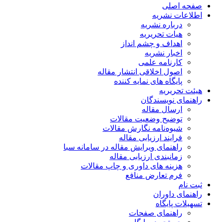
صفحه اصلی
اطلاعات نشریه
درباره نشریه
هیات تحریریه
اهداف و چشم انداز
اخبار نشریه
کارنامه علمی
اصول اخلاقی انتشار مقاله
پایگاه های نمایه کننده
هیئت تحریریه
راهنمای نویسندگان
ارسال مقاله
توضیح وضعیت مقالات
شیوه‌نامه نگارش مقالات
فرایند ارزیابی مقاله
راهنمای ویرایش مقاله در سامانه سبا
زمانبندی ارزیابی مقاله
هزینه های داوری و چاپ مقالات
فرم تعارض منافع
ثبت نام
راهنمای داوران
تسهیلات پایگاه
راهنمای صفحات