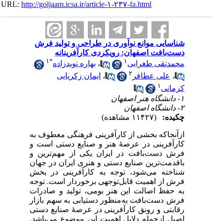
URL:
http://goljaam.icsa.ir/article-۱-۲۳۷-fa.html
شناسایی موانع نوآوری در طراحی و تولید فرش
دست‌بافت اصفهان: رویکردی کارآفرینانه
۱
*
۱
محمدتقی طغرایی
،
بهاره نویدزاده
۲
،
علی عطافر
،
ایمان زکریایی
۱
کرمانی
۱- دانشگاه هنر اصفهان
۲- دانشگاه اصفهان
چکیده:
(۱۱۴۲۷ مشاهده)
ازآنجاکه بخشی از کارآفرینی فرهنگی معطوف به
کارآفرینی در عرصۀ هنر و صنایع دستی است و
فرش دست‌بافت در ایران یکی از مهم‌ترین و
باقدمت‌ترین صنایع دستی و هنری ایران در جهان
شناخته می‌شود، توجه به کارآفرینی در بخش
فرش از اهمیت قابل‌توجهی برخوردار است. توجه
به حفظ اصالت این هنر بومی، تولید و صادرات
فرش دست‌بافت به‌منظور دستیابی به سهم بازار
رقابتی و رونق کارآفرینی در عرصۀ صنایع دستی
اصیل ازجمله دلایل اهمیت این موضوع می‌باشد.