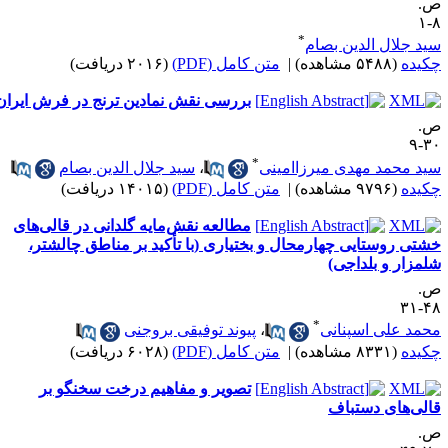
.
۸
*
ید جلال الدین بصام
کیده
(۵۴۸۸ مشاهده)
|
متن کامل (PDF)
(۲۰۱۶ دریافت)
بررسی نقش نمادین ترنج در فرش ایران
.
۳۰
*
ید محمد مهدی میرزاامینی
،
سید جلال الدین بصام
کیده
(۹۷۹۶ مشاهده)
|
متن کامل (PDF)
(۱۴۰۱۵ دریافت)
مطالعه نقش‌مایه گلدانی در قالی‌های
شتی روستایی چهارمحال و بختیاری (با تأکید بر مناطق چالشتر،
لمزار و بلداجی)
.
۴۸-
*
حمد علی اسپنانی
،
پیوند توفیقی بروجنی
کیده
(۸۳۳۱ مشاهده)
|
متن کامل (PDF)
(۶۰۲۸ دریافت)
تصویر و مفاهیم درخت سخنگو بر
الی‌های دستباف
.