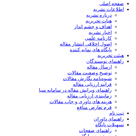
صفحه اصلی
اطلاعات نشریه
درباره نشریه
هیات تحریریه
اهداف و چشم انداز
اخبار نشریه
کارنامه علمی
اصول اخلاقی انتشار مقاله
پایگاه های نمایه کننده
هیئت تحریریه
راهنمای نویسندگان
ارسال مقاله
توضیح وضعیت مقالات
شیوه‌نامه نگارش مقالات
فرایند ارزیابی مقاله
راهنمای ویرایش مقاله در سامانه سبا
زمانبندی ارزیابی مقاله
هزینه های داوری و چاپ مقالات
فرم تعارض منافع
ثبت نام
راهنمای داوران
تسهیلات پایگاه
راهنمای صفحات