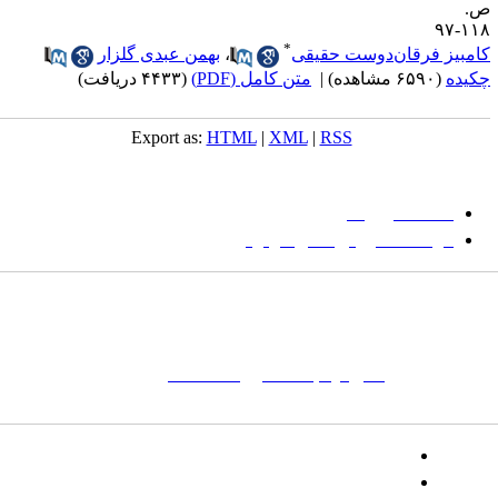
.
۱۱۸-
*
امبیز فرقان‌دوست حقیقی
،
بهمن عبدی گلزار
کیده
(۶۵۹۰ مشاهده)
|
متن کامل (PDF)
(۴۴۳۳ دریافت)
Export as:
HTML
|
XML
|
RSS
میان گلجام
:
دانشگاه بیرجند
مؤسسه آموزش عالی فردوس
شانی:
تهران-
خیابان پاسداران – بوستان یکم (شهید زمردیان) – پلاک
مات کلیدی:
نشریه
,
مجله علمی
,
مقاله علمی
, گلجام, فرش, فرش
ت‌باف, قالی, گلیم, گبه, طرح و نقش, انجمن علمی
تلفن:
شماره همراه: ۰۹۳۹۳۸۵۵۵۴۴