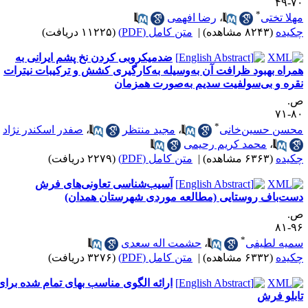
۷۰-
*
هلا تختی
،
رضا افهمی
کیده
(۸۲۴۳ مشاهده)
|
متن کامل (PDF)
(۱۱۲۲۵ دریافت)
ضد‌میکروبی کردن نخ پشم ایرانی به
مراه بهبود ظرافت آن به‌وسیله به‌کارگیری کشش و ترکیبات نیترات
قره و بی‌سولفیت سدیم به‌صورت همزمان
.
۸۰-
*
حسن حسین‌خانی
،
مجید منتظر
،
صفدر اسکندر نژاد
،
محمد کریم رحیمی
کیده
(۶۳۶۳ مشاهده)
|
متن کامل (PDF)
(۲۲۷۹ دریافت)
آسیب‌شناسی تعاونی‌های فرش
ست‌باف روستایی (مطالعه موردی شهرستان همدان)
.
۹۶-
*
میه لطیفی
،
حشمت اله سعدی
کیده
(۶۳۳۲ مشاهده)
|
متن کامل (PDF)
(۳۲۷۶ دریافت)
ارائه الگوی مناسب بهای تمام شده برای
ابلو فرش