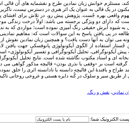
ند، مستلزم خوانش زبان نمادین طرح و نقش­مایه ­های آن قالی اس
مکنون در یک قالی به عنوان یک اثر هنری در دسترس نیست، ناگزیر ب
وم واقعی بهره جُست. پژوهش پیش رو، در تلاش برای افشای پیا
است که دارای دو ویژگی برجسته می­ باشد: اولاً درخت زندگی موج
اصی به شیوه اَبرش حقیقی رنگ­ آمیزی نموده است؛ مواردی که به ن
العه در پی یافتن پاسخ به این سوالات است که: مفاهیم نمادینی 
نه می ­توان به آنها دست یافت؟ و همچنین زبان نمادین نقوش از
جُستار استفاده از الگوی آیکونولوژی پانوفسکی جهت یافتن لایه
یش آیکونوگرافی، تحلیل آیکونوگرافی و تفسیر آیکونولوژی
»
است.
نه ­ای و اسناد مکتوب نگاشته شده است. نتایج تحلیل آیکونوگرا
 گرفته­ است بر
«وقفی یا
نذری بودن
»
قالیچه مذکور گواهی می­ دهن
اح و بافندۀ این قالیچه دانسته یا نادانسته اثری را خلق نموده 
وی از طریق سیر و سلوک
در کُنه دایره هستی و عروجی روحانی
تاکید
ن نمادین
،
نقش و رنگ.
ا پست الکترونیک شما: