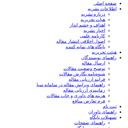
صفحه اصلی
اطلاعات نشریه
درباره نشریه
هیات تحریریه
اهداف و چشم انداز
اخبار نشریه
کارنامه علمی
اصول اخلاقی انتشار مقاله
پایگاه های نمایه کننده
هیئت تحریریه
راهنمای نویسندگان
ارسال مقاله
توضیح وضعیت مقالات
شیوه‌نامه نگارش مقالات
فرایند ارزیابی مقاله
راهنمای ویرایش مقاله در سامانه سبا
زمانبندی ارزیابی مقاله
هزینه های داوری و چاپ مقالات
فرم تعارض منافع
ثبت نام
راهنمای داوران
تسهیلات پایگاه
راهنمای صفحات