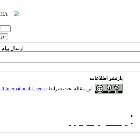
ارسال پیام 
بازنشر اطلاعات
این مقاله تحت شرایط
 International License
میان گلجام
:
حا
دانشگاه بیرجند
مؤسسه آموزش عالی فردوس
نشانی:
تهران-
خیابان پاسداران – بوستان یکم (شهید زمردیان) – پلاک ۶- صندوق پستی : ۱۶۶۴۶۵۳۹۷۱