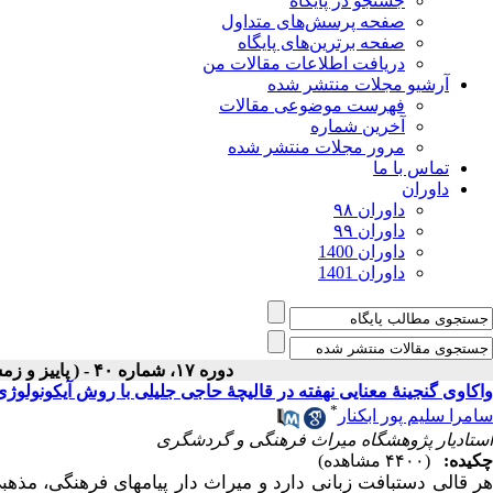
جستجو در پایگاه
صفحه پرسش‌های متداول
صفحه برترین‌های پایگاه
دریافت اطلاعات مقالات من
آرشیو مجلات منتشر شده
فهرست موضوعی مقالات
آخرین شماره
مرور مجلات منتشر شده
تماس با ما
داوران
داوران ۹۸
داوران ۹۹
داوران 1400
داوران 1401
دوره ۱۷، شماره ۴۰ - ( پاییز و زمستان ۱۴۰۰ )
واکاوی گنجینۀ معنایی نهفته در قالیچۀ حاجی جلیلی با روش آیکونولوژ
*
سامرا سلیم پور ابکنار
استادیار پژوهشگاه میراث فرهنگی و گردشگری
چکیده:
(۴۴۰۰ مشاهده)
هر قالی دست­بافت زبانی دارد و میراث ­دار پیام­های فرهنگی، مذ