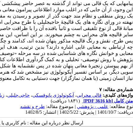
پیام­هایی که یک قالی می­ تواند از گذشته به عصر حاضر پیشکشی ک
این وجود، از آن جایی که در اغلب موارد اطلاعاتی پیرامون معانی 
یک روش منطقی و نظام ­مند جهت گذر از تصویر و رسیدن به مفه
نهفته در ورای نگاره ­های یک قالیچۀ حاجی­جلیلی با طرح محرابی 
میانۀ قالی از نوع تلفیقی است و ثانیاً بافنده آن را با ظرافت خ
سایر قالیچه­ های محرابی به چشم می­خورند. بر این اساس، این مط
پس طرح، نقش و رنگ قالیچه مذکور پنهان شده ­اند، کدامند و چگو
چه ارتباطی به معنایی غایی اشاره دارند؟ بدین ترتیب، هدف این 
معنایی و خوانش نگاره ­های شناسایی شده در سه مرحله
«
توصیف پ
پژوهش با روش توصیفی- تحلیلی و به کمک گردآوری اطلاعات کتابخا
ز بهم پیوستن زنجیرۀ معانی پنهان شده در پس نقش­مایه ­ها شکل
سویی دیگر، بر اساس تفسیر آیکونولوژی نیز مشخص شد که هنرمند طر
نیاز انسان زمینی (یا همان نمازگزار) جهت دستیابی به تکامل معن
شماره‌ی مقاله: ۷
واژه‌های کلیدی:
قالی محرابی
،
آیکونولوژی پانوفسکی
،
حاجی‌جلیلی
،
زبا
متن کامل
[PDF 3616 kb]
(۱۸۳۱ دریافت)
نوع مطالعه:
علمی - پژوهشي
| موضوع مقاله:
طرح و نقشه
دریافت: 1401/10/7 | پذیرش: 1402/5/22 | انتشار: 1402/8/5
ارسال نظر درباره این مقاله : نام کاربری ی