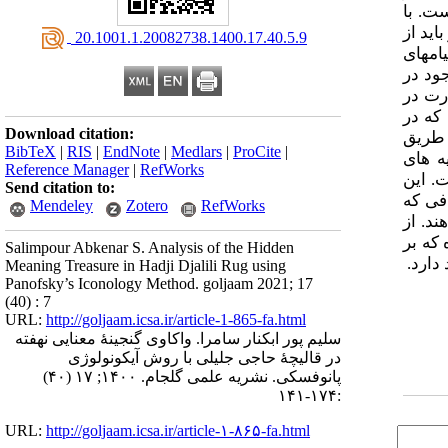
ت. با
اید از
‎ 20.1001.1.20082738.1400.17.40.5.9
م­های
ود در
درت در
که در
Download citation:
 طریق
BibTeX
|
RIS
|
EndNote
|
Medlars
|
ProCite
|
­ های
Reference Manager
|
RefWorks
 این
Send citation to:
فی که
Mendeley
Zotero
RefWorks
د. از
که بر
Salimpour Abkenar S. Analysis of the Hidden
 دارد.
Meaning Treasure in Hadji Djalili Rug using
Panofsky’s Iconology Method. goljaam 2021; 17
(40) : 7
URL:
http://goljaam.icsa.ir/article-1-865-fa.html
سلیم پور ابکنار سامرا. واکاوی گنجینۀ معنایی نهفته
در قالیچۀ حاجی جلیلی با روش آیکونولوژی
پانوفسکی. نشریه علمی گلجام. ۱۴۰۰; ۱۷ (۴۰)
:۱۷۴-۱۴۱
URL:
http://goljaam.icsa.ir/article-۱-۸۶۵-fa.html