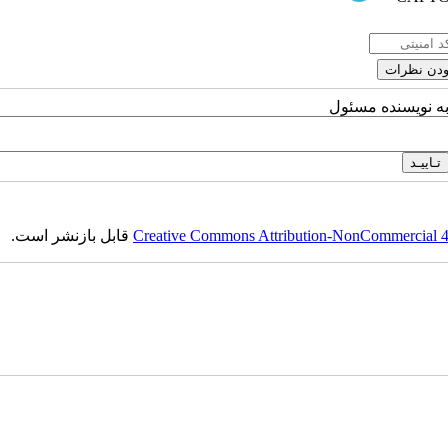
به نویسنده مسئول
Creative Commons Attribution-NonCommercial 4.0
قابل بازنشر است.
ست‌باف, قالی, گلیم, گبه, طرح و نقش, انجمن علمی