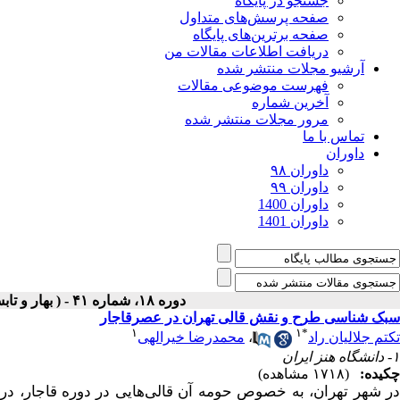
جستجو در پایگاه
صفحه پرسش‌های متداول
صفحه برترین‌های پایگاه
دریافت اطلاعات مقالات من
آرشیو مجلات منتشر شده
فهرست موضوعی مقالات
آخرین شماره
مرور مجلات منتشر شده
تماس با ما
داوران
داوران ۹۸
داوران ۹۹
داوران 1400
داوران 1401
دوره ۱۸، شماره ۴۱ - ( بهار و تابستان ۱۴۰۱ )
سبک شناسی طرح و نقش قالی تهران در عصرقاجار
۱
۱
*
تکتم جلالیان راد
،
محمدرضا خیرالهی
۱- دانشگاه هنز ایران
چکیده:
(۱۷۱۸ مشاهده)
در شهر تهران، به خصوص حومه­ آن قالی‌هایی در دوره­ قاجار، در 