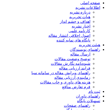
صفحه اصلی
اطلاعات نشریه
درباره نشریه
هیات تحریریه
اهداف و چشم انداز
اخبار نشریه
کارنامه علمی
اصول اخلاقی انتشار مقاله
پایگاه های نمایه کننده
هیئت تحریریه
راهنمای نویسندگان
ارسال مقاله
توضیح وضعیت مقالات
شیوه‌نامه نگارش مقالات
فرایند ارزیابی مقاله
راهنمای ویرایش مقاله در سامانه سبا
زمانبندی ارزیابی مقاله
هزینه های داوری و چاپ مقالات
فرم تعارض منافع
ثبت نام
راهنمای داوران
تسهیلات پایگاه
راهنمای صفحات