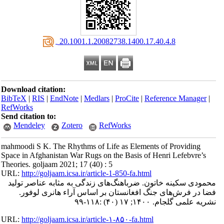
‎ 20.1001.1.20082738.1400.17.40.4.8
Download citation:
BibTeX
|
RIS
|
EndNote
|
Medlars
|
ProCite
|
Reference Manager
|
RefWorks
Send citation to:
Mendeley
Zotero
RefWorks
mahmoodi S K. The Rhythms of Life as Elements of Providing
Space in Afghanistan War Rugs on the Basis of Henri Lefebvre’s
Theories. goljaam 2021; 17 (40) : 5
URL:
http://goljaam.icsa.ir/article-1-850-fa.html
محمودی سکینه خاتون. ضرباهنگ‌های زندگی به مثابه عناصر تولید
فضا در فرش‌های جنگ افغانستان بر اساس آراء هانری لوفور.
نشریه علمی گلجام. ۱۴۰۰; ۱۷ (۴۰) :۱۱۸-۹۹
URL:
http://goljaam.icsa.ir/article-۱-۸۵۰-fa.html