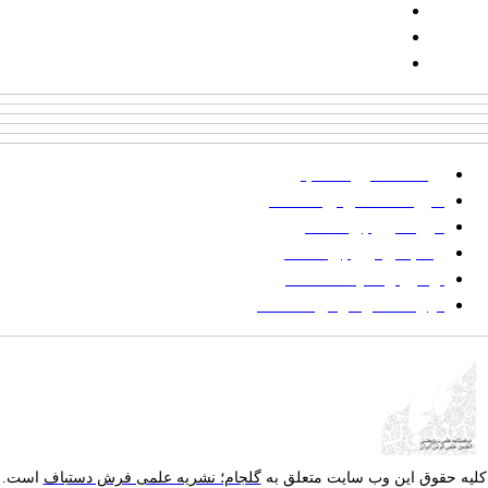
شماره همراه: ۰۹۳۹۳۸۵۵۵۴۴
پیامک: ۱۰۰۰۹۵۴۶۸۹۲۳۱۵
ایمیل:
goljaam@icsa.ir
پرداخت صورتحساب
شیوه‌نامه نگارش مقالات
فرایند ارزیابی مقاله
زمانبندی ارزیابی مقاله
توضیح وضعیت مقالات
فهرست موضوعی مقاله‌ها
یه حقوق این وب سایت متعلق به
گلجام؛ نشریه علمی فرش دستباف
است.