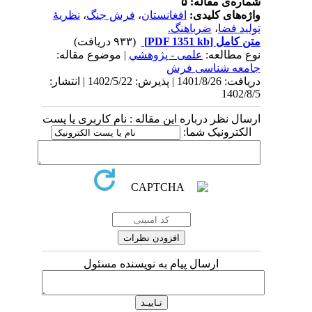
شماره‌ی مقاله: ۵
واژه‌های کلیدی:
افغانستان
،
فرش جنگ
،
نظریۀ
تولید فضا
،
ضرباهنگ.
متن کامل
[PDF 1351 kb]
(۹۳۳ دریافت)
نوع مطالعه:
علمی - پژوهشي
| موضوع مقاله:
جامعه شناسی فرش
دریافت: 1401/8/26 | پذیرش: 1402/5/22 | انتشار:
1402/8/5
ارسال نظر درباره این مقاله : نام کاربری یا پست
الکترونیک شما:
ارسال پیام به نویسنده مسئول