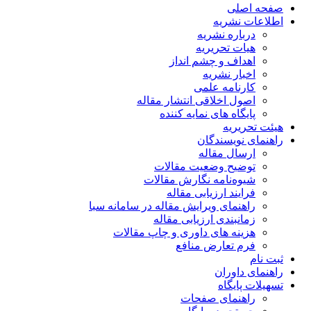
صفحه اصلی
اطلاعات نشریه
درباره نشریه
هیات تحریریه
اهداف و چشم انداز
اخبار نشریه
کارنامه علمی
اصول اخلاقی انتشار مقاله
پایگاه های نمایه کننده
هیئت تحریریه
راهنمای نویسندگان
ارسال مقاله
توضیح وضعیت مقالات
شیوه‌نامه نگارش مقالات
فرایند ارزیابی مقاله
راهنمای ویرایش مقاله در سامانه سبا
زمانبندی ارزیابی مقاله
هزینه های داوری و چاپ مقالات
فرم تعارض منافع
ثبت نام
راهنمای داوران
تسهیلات پایگاه
راهنمای صفحات