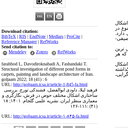
اشکال
وع در
Download citation:
دارد.
BibTeX
|
RIS
|
EndNote
|
Medlars
|
ProCite
|
صیفی-
Reference Manager
|
RefWorks
Send citation to:
ترین
Mendeley
Zotero
RefWorks
که هر
 اشکال
farahbod L, Davodiroknabadi A, Fashandaki T.
گذاشته
Structural investigation of different pond forms in
رایی،
carpets, painting and landscape architecture of Iran.
goljaam 2022; 18 (41) : 6
URL:
http://goljaam.icsa.ir/article-1-845-fa.html
فرهبد لیلا، داودی ابوالفضل، فشندکی تورج. بررسی
ساختاری اشکال مختلف حوض در فرش، نگارگری و
معماری منظر ایران. نشریه علمی گلجام. ۱۴۰۱; ۱۸
(۴۱) :۱۱۱-۱۲۶
URL:
http://goljaam.icsa.ir/article-۱-۸۴۵-fa.html