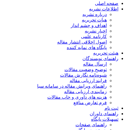
صفحه اصلی
اطلاعات نشریه
درباره نشریه
هیات تحریریه
اهداف و چشم انداز
اخبار نشریه
کارنامه علمی
اصول اخلاقی انتشار مقاله
پایگاه های نمایه کننده
هیئت تحریریه
راهنمای نویسندگان
ارسال مقاله
توضیح وضعیت مقالات
شیوه‌نامه نگارش مقالات
فرایند ارزیابی مقاله
راهنمای ویرایش مقاله در سامانه سبا
زمانبندی ارزیابی مقاله
هزینه های داوری و چاپ مقالات
فرم تعارض منافع
ثبت نام
راهنمای داوران
تسهیلات پایگاه
راهنمای صفحات