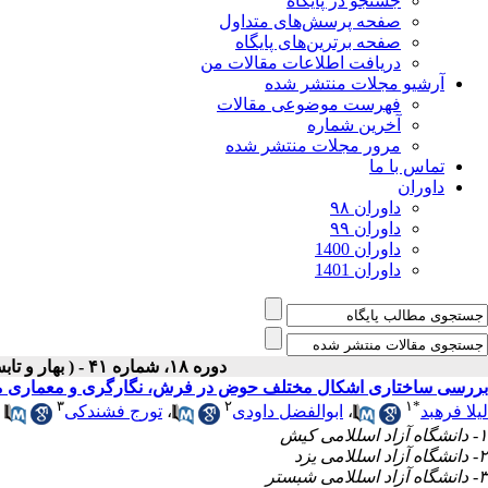
جستجو در پایگاه
صفحه پرسش‌های متداول
صفحه برترین‌های پایگاه
دریافت اطلاعات مقالات من
آرشیو مجلات منتشر شده
فهرست موضوعی مقالات
آخرین شماره
مرور مجلات منتشر شده
تماس با ما
داوران
داوران ۹۸
داوران ۹۹
داوران 1400
داوران 1401
دوره ۱۸، شماره ۴۱ - ( بهار و تابستان ۱۴۰۱ )
بررسی ساختاری اشکال مختلف حوض در فرش، نگارگری و معماری من
۳
۲
۱
*
لیلا فرهبد
،
ابوالفضل داودی
،
تورج فشندکی
۱- دانشگاه آزاد اسللامی کیش
۲- دانشگاه آزاد اسللامی یزد
۳- دانشگاه آزاد اسللامی شبستر