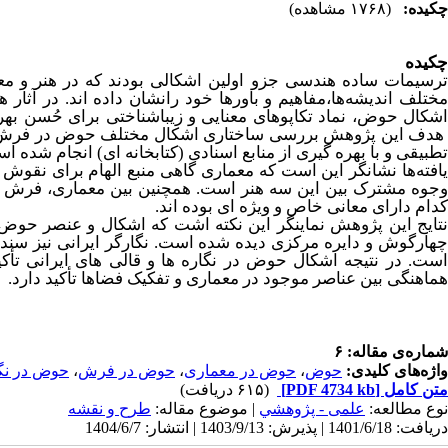
چکیده:
(۱۷۶۸ مشاهده)
چکیده
ترسیمات ساده هندسی جزو اولین اشکالی بودند که در هنر و معم
ختلف اندیشه‌ها،مفاهیم و باورها خود رانشان داده اند. در آثار 
شکال حوض، نماد تکاپوهای معنایی و زیباشناختی برای حُسن بهر
هدف این پژوهش بررسی ساختاری اشکال مختلف حوض در فرش، ن
تطبیقی و با بهره
گیری از منابع اسنادی (کتابخانه
ای) انجام شده ا
افته
ها نشانگر این است که معماری گاهی منبع الهام برای نقوش
وجوه مشترک بین این سه هنر است. همچنین بین معماری، فرش و
کدام دارای معانی خاص و ویژه
ای بوده
اند.
تایج این پژوهش نماینگر این نکته اشت که اشکال و عنصر حوض
هارگوش و دایره مرکزی دیده شده است.
نگارگر ایرانی نیز سند
ست. در نتیجه اشکال حوض در نگاره
ها و قالی
های ایرانی تأ
هماهنگی بین عناصر موجود در معماری و تفکیک فضاها تأکید دارد.
شماره‌ی مقاله: ۶
واژه‌های کلیدی:
حوض
،
حوض در معماری
،
حوض در فرش
،
حوض در نگ
متن کامل
[PDF 4734 kb]
(۶۱۵ دریافت)
نوع مطالعه:
علمی - پژوهشي
| موضوع مقاله:
طرح و نقشه
دریافت: 1401/6/18 | پذیرش: 1403/9/13 | انتشار: 1404/6/7