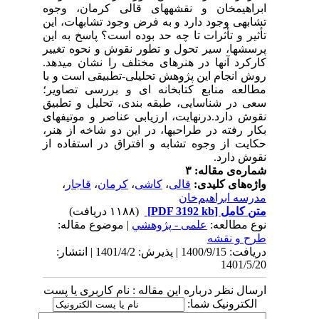
ابراهیم­خان و نقشه­های قالی کرمان، وجوه
تشابهی وجود دارد و به فرض وجود تشابهات، این
تأثیر و تأثرات تا چه حد بوده است؟ پاسخ به این
پرسشها، سیر تحول و تطور نقوش و نحوه تغییر
کارکرد آنها در هنرهای مختلف را نشان می­دهد.
روش انجام این پژوهش تحلیلی-تطبیقی است و با
مطالعه منابع کتابخانه ای و بررسی تصاویر؛
سعی در شناسایی، طبقه بندی، تحلیل و تطبیق
نقوش دارد.درنهایت، ارزیابی عناصر و موتیف­های
بکار رفته در طراحی­ها، در این دو شاخه از هنر،
حکایت از وجوه تشابه و افتراق در استفاده از
نقوش دارد.
شماره‌ی مقاله: ۳
واژه‌های کلیدی:
قالی
،
کاشی
،
کرمان
،
قاجار
،
مدرسه ابراهیم‌خان
متن کامل
[PDF 3192 kb]
(۱۱۸۸ دریافت)
نوع مطالعه:
علمی - پژوهشي
| موضوع مقاله:
طرح و نقشه
دریافت: 1400/9/15 | پذیرش: 1401/4/2 | انتشار:
1401/5/20
ارسال نظر درباره این مقاله : نام کاربری یا پست
الکترونیک شما: