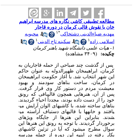
مطالعه تطبیقی کاشی نگاره های مدرسه ابراهیم
خان با نقوش قالی کرمان در دوره قاجار
۱
*
مهدیه ضیاءالدینی دشتخاکی
،
محبوبه
۱
۱
اسلامی زاده
،
سکینه تاج الدینی
۱- هیات علمی دانشگاه شهید باهنر کرمان
چکیده:
(۳۴۰۹ مشاهده)
پس از گذشت چند صباحی از حمله قاجاریان به
کرمان، ابراهیم­خان ظهیرالدوله به عنوان حاکم
این شهر انتخاب شد. با آغاز حکومت ابراهیم­خان
در کرمان، ساخت بناهای سودمند و بهبود
معیشت مردم در دستور کار وی قرار گرفت.
پس از آن، هنرهایی همچون قالیبافی که رونق
خود را از دست داده بودند، مجدداً احیاء گردیدند.
بناهای ساخته شده، با کاشیهای الوان آرایش می­
یافتند و خانه­ها با قالیهای دستباف آراسته می­
شدند. بنابراین این هنرها از جایگاه ویژه­ای
برخوردار گردیدند. با توجه به رونق این هنرها این
سوال مطرح می­شود که آیا در تزئین کاشیهای
بکار رفته در ابنیه این دوره از جمله مدرسه