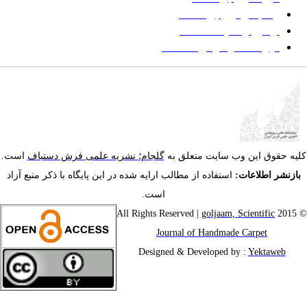
زمانبندی ارزیابی مقاله
توضیح وضعیت مقالات
فهرست موضوعی مقاله‌ها
یه حقوق این وب سایت متعلق به
گلجام؛ نشریه علمی فرش دستباف
است.
ازنشر اطلاعات:
استفاده از مطالب ارایه شده در این پایگاه با ذکر منبع آزاد
است.
goljaam, Scientific
© 201
Journal of Handmade Carpet
Designed & Developed by :
Yektaweb