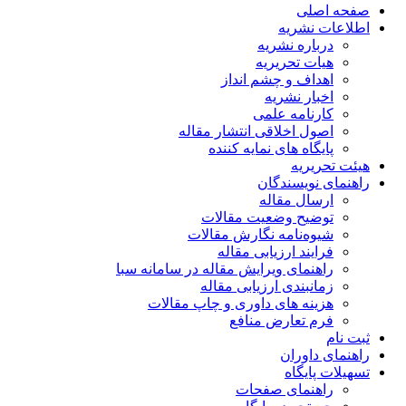
صفحه اصلی
اطلاعات نشریه
درباره نشریه
هیات تحریریه
اهداف و چشم انداز
اخبار نشریه
کارنامه علمی
اصول اخلاقی انتشار مقاله
پایگاه های نمایه کننده
هیئت تحریریه
راهنمای نویسندگان
ارسال مقاله
توضیح وضعیت مقالات
شیوه‌نامه نگارش مقالات
فرایند ارزیابی مقاله
راهنمای ویرایش مقاله در سامانه سبا
زمانبندی ارزیابی مقاله
هزینه های داوری و چاپ مقالات
فرم تعارض منافع
ثبت نام
راهنمای داوران
تسهیلات پایگاه
راهنمای صفحات