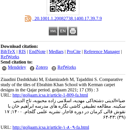
‎ 20.1001.1.20082738.1400.17.39.7.9
Download citation:
BibTeX
|
RIS
|
EndNote
|
Medlars
|
ProCite
|
Reference Manager
|
RefWorks
Send citation to:
Mendeley
Zotero
RefWorks
Ziaadini Dashtkhaki M, Eslamizadeh M, Tajaddini S. Comparative
study of the tiles of Ebrahim Khan School with Kerman carpet
designs in the Qajar period. goljaam 2021; 17 (39) : 3
URL:
http://goljaam.icsa.ir/article-1-809-fa.html
ضیاءالدینی دشتخاکی مهدیه، اسلامی زاده محبوبه، تاج الدینی
سکینه. مطالعه تطبیقی کاشی نگاره های مدرسه ابراهیم خان با
نقوش قالی کرمان در دوره قاجار. نشریه علمی گلجام. ۱۴۰۰; ۱۷
(۳۹) :۴۳-۶۴
URL:
http://goljaam.icsa.ir/article-۱-۸۰۹-fa.html