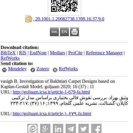
‎ 20.1001.1.20082738.1399.16.37.9.0
Download citation:
BibTeX
|
RIS
|
EndNote
|
Medlars
|
ProCite
|
Reference Manager
|
RefWorks
Send citation to:
Mendeley
Zotero
RefWorks
vasigh B. Investigation of Bakhtiari Carpet Designs based on
Kaplan-Gestalt Model. goljaam 2020; 16 (37) : 11
URL:
http://goljaam.icsa.ir/article-1-679-fa.html
وثیق بهزاد. بررسی نقوش قالی بختیاری براساس مدل ترکیبی
کاپلان-گشتالت. نشریه علمی گلجام. ۱۳۹۹; ۱۶ (۳۷) :۲۱۷-۲۳۳
URL:
http://goljaam.icsa.ir/article-۱-۶۷۹-fa.html