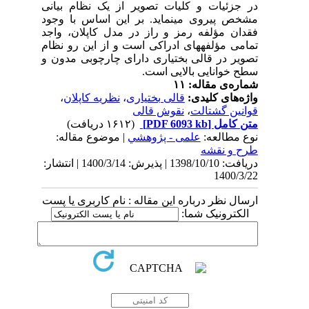
در جزئیات و کلیات تصویر از یک نظام بیانی
مشخص پیروی می­نماید. بر این اساس با وجود
فقدان مؤلفه رمز و راز در مدل کاپلان، واجد
تمامی مؤلفه­های ادراکی است و از این رو نظام
تصویر در قالی بختیاری دارای چارچوبی مدون و
سطح خوانایی بالایی است
.
شماره‌ی مقاله: ۱۱
واژه‌های کلیدی:
قالی بختیاری
،
نظریه کاپلان
،
قوانین گشتالت
،
نقوش قالی
متن کامل
[PDF 6093 kb]
(۱۶۱۲ دریافت)
نوع مطالعه:
علمی - پژوهشي
| موضوع مقاله:
طرح و نقشه
دریافت: 1398/10/10 | پذیرش: 1400/3/14 | انتشار:
1400/3/22
ارسال نظر درباره این مقاله : نام کاربری یا پست
الکترونیک شما: