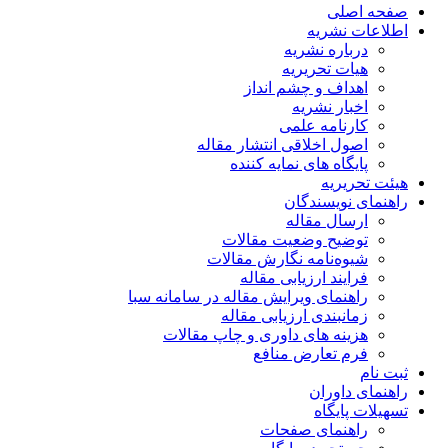
صفحه اصلی
اطلاعات نشریه
درباره نشریه
هیات تحریریه
اهداف و چشم انداز
اخبار نشریه
کارنامه علمی
اصول اخلاقی انتشار مقاله
پایگاه های نمایه کننده
هیئت تحریریه
راهنمای نویسندگان
ارسال مقاله
توضیح وضعیت مقالات
شیوه‌نامه نگارش مقالات
فرایند ارزیابی مقاله
راهنمای ویرایش مقاله در سامانه سبا
زمانبندی ارزیابی مقاله
هزینه های داوری و چاپ مقالات
فرم تعارض منافع
ثبت نام
راهنمای داوران
تسهیلات پایگاه
راهنمای صفحات