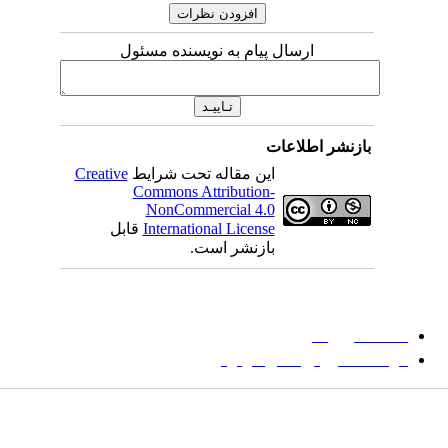
ارسال پیام به نویسنده مسئول
بازنشر اطلاعات
این مقاله تحت شرایط
Creative
Commons Attribution-
NonCommercial 4.0
International License
قابل
بازنشر است.
میان گلجام
:
دانشگاه بیرجند
مؤسسه آموزش عالی فردوس
شانی:
تهران-
خیابان پاسداران – بوستان یکم (شهید زمردیان) – پلاک