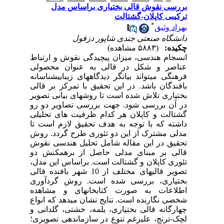
بررسی نقوش قالی بختیاری براساس مدل
ترکیبی کاپلان-گشتالت
*
بهزاد وثیق
دانشگاه صنعتی جندی شاپور دزفول
چکیده:
(۵۸۸۳ مشاهده)
انسجام هندسی، میزان پیچیدگی نقوش و ارتباط
عناصر و شکل در قالی به عنوان محصولی
فرهنگی می­تواند بیانگر دیدگاه­های زیبایی­شناسانه
بافندگان باشد. در این تحقیق با تمرکز بر قالی
بختیاری تلاش شده است تا روش­های بیانی تصویر
در آن بررسی شود
.
جهت بررسی تصاویر دو رو
گشتالت و کاپلان هر کدام ظرفیت های تحلیلی
داشته که با توجه به هدف تحقیق لازم است تا
مدلی مشترک از این دو تئوری طرح گردد. روش
تحقیق در این مقاله شامل تحلیل هندسی نقوش
قالی بر مبنای مدلی حاصل از برهمکنش دو
تئوری کاپلان و گشتالت است. براساس این مدل،
تصویر قالی­های مختلف از 10 شهر بافنده قالی
بختیاری، بررسی شده است. روش گردآوری
اطلاعات به صورت کتابخانه­ای و مشاهده
شخصی نگارنده است. نتایج نشان می­دهد که انواع
چهارگانه قالی بختیاری، یلمه، خشتی، گلدانی و
لچک-ترنج، علی­رغم تنوع در سازماندهی تصویری؛