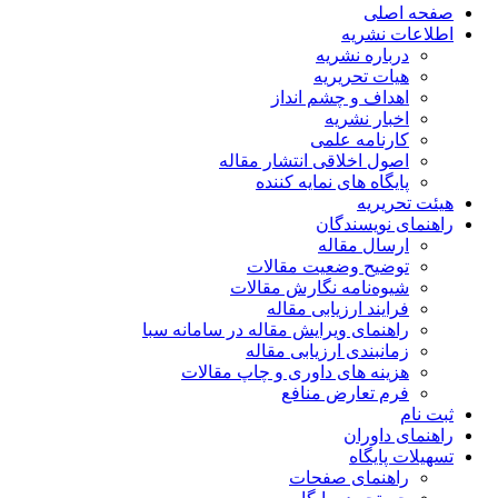
صفحه اصلی
اطلاعات نشریه
درباره نشریه
هیات تحریریه
اهداف و چشم انداز
اخبار نشریه
کارنامه علمی
اصول اخلاقی انتشار مقاله
پایگاه های نمایه کننده
هیئت تحریریه
راهنمای نویسندگان
ارسال مقاله
توضیح وضعیت مقالات
شیوه‌نامه نگارش مقالات
فرایند ارزیابی مقاله
راهنمای ویرایش مقاله در سامانه سبا
زمانبندی ارزیابی مقاله
هزینه های داوری و چاپ مقالات
فرم تعارض منافع
ثبت نام
راهنمای داوران
تسهیلات پایگاه
راهنمای صفحات