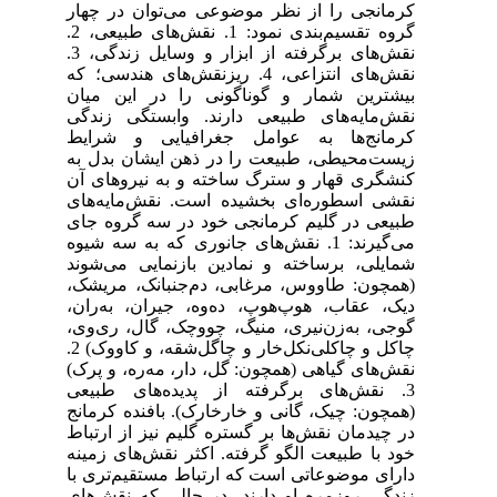
کرمانجی را از نظر موضوعی می‌توان در چهار
گروه تقسیم‌بندی نمود: 1. نقش‌های طبیعی، 2.
نقش‌های برگرفته از ابزار و وسایل زندگی، 3.
نقش‌های انتزاعی، 4. ریزنقش‌های هندسی؛ که
بیشترین شمار و گوناگونی را در این میان
نقش‌مایه‌های طبیعی دارند. وابستگی زندگی
کرمانج‌ها به عوامل جغرافیایی و شرایط
زیست‌محیطی، طبیعت را در ذهن ایشان بدل به
کنشگری قهار و سترگ ساخته و به نیروهای آن
نقشی اسطوره‌ای بخشیده است. نقش‌مایه‌های
طبیعی در گلیم کرمانجی خود در سه گروه جای
می‌گیرند: 1. نقش‌های جانوری که به سه شیوه
شمایلی، برساخته و نمادین بازنمایی می‌شوند
(همچون: طاووس، مرغابی، دم‌جنبانک، مریشک،
دیک، عقاب، هوپ‌هوپ، ده‌وه، جیران، به‌ران،
گوجی، به‌زن‌نیری، منیگ، چووچک، گال، ری‌وی،
چاکل و چاکلی‌نکل‌خار و چاگل‌شقه، و کاووک) 2.
نقش‌های گیاهی (همچون: گل، دار، مه‌ره، و پرک)
3. نقش‌های برگرفته از پدیده‌های طبیعی
(همچون: چیک، گانی و خارخارک). بافنده کرمانج
در چیدمان نقش‌ها بر گستره گلیم نیز از ارتباط
خود با طبیعت الگو گرفته. اکثر نقش‌های زمینه
دارای موضوعاتی است که ارتباط مستقیم‌تری با
زندگی روزمره او دارند، در حالی که نقش‌های