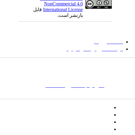
NonCommercial 4.0
International License
قابل
بازنشر است.
میان گلجام
:
دانشگاه بیرجند
مؤسسه آموزش عالی فردوس
شانی:
تهران-
خیابان پاسداران – بوستان یکم (شهید زمردیان) – پلاک
مات کلیدی:
نشریه
,
مجله علمی
,
مقاله علمی
, گلجام, فرش, فرش
ت‌باف, قالی, گلیم, گبه, طرح و نقش, انجمن علمی
تلفن:
شماره همراه: ۰۹۳۹۳۸۵۵۵۴۴
پیامک: ۱۰۰۰۹۵۴۶۸۹۲۳۱۵
ایمیل:
goljaam@icsa.ir