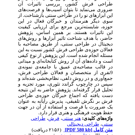
طراحی فرش کشور، بررسی تاثیرات آن
ضروری می‌نماید تا بتوان آسیب‌ها و فرصت‌های
این ابزارهای نو را در طراحی سنتی بازشناخت. از
سوی دیگر هنرمندان و خبرگان فعال در این
حوزه، شایسته‌ترین مرجع برای ارزیابی کیفیت
این تاثیرات هستند. بر همین اساس، پژوهش
حاضر، با هدف شناخت تاثیر ابزارها و روش‌های
دیجیتال در طراحی سنتی، از طریق مصاحبه با
فعالان حوزه‌ی طراحی فرش کشور نسبت به این
مسئله انجام شده است. این پژوهش از نوع کیفی
است و داده‌های آن از روش کتابخانه‌ای و میدانی
در قالب مصاحبه‌ی عمیق با جامعه‌ی نمونه‌ی
9نفری از متخصصان و فعالان طراحی فرش،
جمع‌آوری و در روش دلفی، نظام‌بخشی شده‌اند و
سپس در چارچوب گراندد تئوری، مورد تجزیه و
تحلیل قرار گرفته‌اند. پژوهش حاضر به این نتیجه
دست یافته که اجماع خبرگان حوزه‌ی طراحی
فرش بر نگرش تلفیقی، پذیرش رایانه به عنوان
یک ضرورت یا فرصت و استفاده از آن در جهت
حفظ هویت فرهنگی و هنری قرار دارد.
واژه‌های کلیدی:
هنر سنتی
،
فرش
،
طراحی
سنتی
،
طراحی دیجیتالی
متن کامل
[PDF 580 kb]
(۲۱۵۶ دریافت)