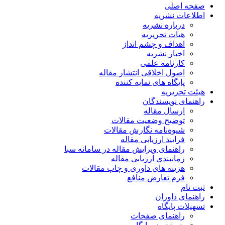
صفحه اصلی
اطلاعات نشریه
درباره نشریه
هیات تحریریه
اهداف و چشم انداز
اخبار نشریه
کارنامه علمی
اصول اخلاقی انتشار مقاله
پایگاه های نمایه کننده
هیئت تحریریه
راهنمای نویسندگان
ارسال مقاله
توضیح وضعیت مقالات
شیوه‌نامه نگارش مقالات
فرایند ارزیابی مقاله
راهنمای ویرایش مقاله در سامانه سبا
زمانبندی ارزیابی مقاله
هزینه های داوری و چاپ مقالات
فرم تعارض منافع
ثبت نام
راهنمای داوران
تسهیلات پایگاه
راهنمای صفحات