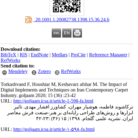
‎ 20.1001.1.20082738.1398.15.36.24.6
Download citation:
BibTeX
|
RIS
|
EndNote
|
Medlars
|
ProCite
|
Reference Manager
|
RefWorks
Send citation to:
Mendeley
Zotero
RefWorks
Torkashvand F, Houshiar M, Keshavarz afshar M. The Impact of
Digital Implements and Techniques on Iran Contemporary Carpet
Industry. goljaam 2020; 15 (36) :23-42
URL:
http://goljaam.icsa.ir/article-1-598-fa.html
ترکاشوند فاطمه، هوشیار مهران، کشاورز افشار مهدی. تاثیر
ابزارها و روش‌های طراحی رایانه‌ای بر هنر-صنعت فرش معاصر
ایران. نشریه علمی گلجام. ۱۳۹۸; ۱۵ (۳۶) :۲۳-۴۲
URL:
http://goljaam.icsa.ir/article-۱-۵۹۸-fa.html