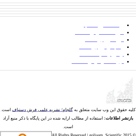
پرداخت صورتحساب
شیوه‌نامه نگارش مقالات
فرایند ارزیابی مقاله
زمانبندی ارزیابی مقاله
توضیح وضعیت مقالات
فهرست موضوعی مقاله‌ها
یه حقوق این وب سایت متعلق به
گلجام؛ نشریه علمی فرش دستباف
است.
ازنشر اطلاعات:
استفاده از مطالب ارایه شده در این پایگاه با ذکر منبع آزاد
است.
goljaam, Scientific
© 201