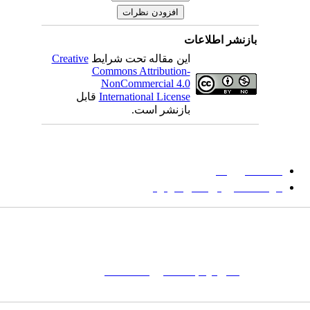
بازنشر اطلاعات
این مقاله تحت شرایط
Creative
Commons Attribution-
NonCommercial 4.0
International License
قابل
بازنشر است.
میان گلجام
:
دانشگاه بیرجند
مؤسسه آموزش عالی فردوس
شانی:
تهران-
خیابان پاسداران – بوستان یکم (شهید زمردیان) – پلاک
مات کلیدی:
نشریه
,
مجله علمی
,
مقاله علمی
, گلجام, فرش, فرش
ت‌باف, قالی, گلیم, گبه, طرح و نقش, انجمن علمی