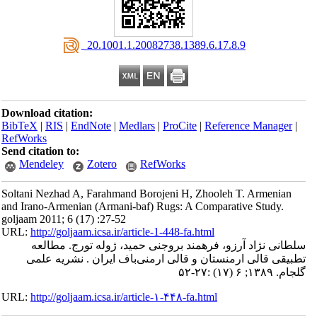
‎ 20.1001.1.20082738.1389.6.17.8.9
Download citation:
BibTeX
|
RIS
|
EndNote
|
Medlars
|
ProCite
|
Reference Manager
|
RefWorks
Send citation to:
Mendeley
Zotero
RefWorks
Soltani Nezhad A, Farahmand Borojeni H, Zhooleh T. Armenian
and Irano-Armenian (Armani-baf) Rugs: A Comparative Study.
goljaam 2011; 6 (17) :27-52
URL:
http://goljaam.icsa.ir/article-1-448-fa.html
سلطانی نژاد آرزو، فرهمند بروجنی حمید، ژوله تورج. مطالعه
تطبیقی قالی ارمنستان و قالی ارمنی‌باف ایران . نشریه علمی
گلجام. ۱۳۸۹; ۶ (۱۷) :۲۷-۵۲
URL:
http://goljaam.icsa.ir/article-۱-۴۴۸-fa.html