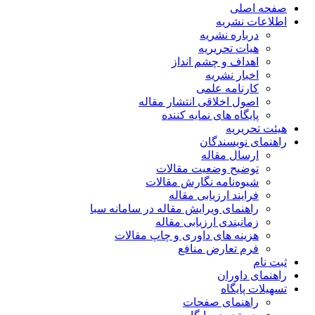
صفحه اصلی
اطلاعات نشریه
درباره نشریه
هیات تحریریه
اهداف و چشم انداز
اخبار نشریه
کارنامه علمی
اصول اخلاقی انتشار مقاله
پایگاه های نمایه کننده
هیئت تحریریه
راهنمای نویسندگان
ارسال مقاله
توضیح وضعیت مقالات
شیوه‌نامه نگارش مقالات
فرایند ارزیابی مقاله
راهنمای ویرایش مقاله در سامانه سبا
زمانبندی ارزیابی مقاله
هزینه های داوری و چاپ مقالات
فرم تعارض منافع
ثبت نام
راهنمای داوران
تسهیلات پایگاه
راهنمای صفحات