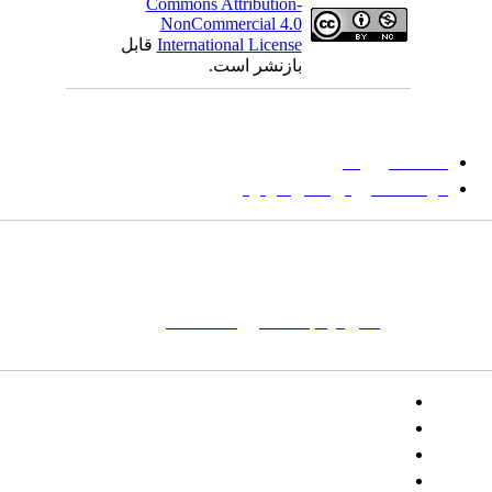
Commons Attribution-
NonCommercial 4.0
International License
قابل
بازنشر است.
میان گلجام
:
دانشگاه بیرجند
مؤسسه آموزش عالی فردوس
شانی:
تهران-
خیابان پاسداران – بوستان یکم (شهید زمردیان) – پلاک
مات کلیدی:
نشریه
,
مجله علمی
,
مقاله علمی
, گلجام, فرش, فرش
ت‌باف, قالی, گلیم, گبه, طرح و نقش, انجمن علمی
تلفن:
شماره همراه: ۰۹۳۹۳۸۵۵۵۴۴
پیامک: ۱۰۰۰۹۵۴۶۸۹۲۳۱۵
ایمیل:
goljaam@icsa.ir