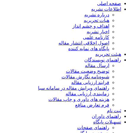
صفحه اصلی
اطلاعات نشریه
درباره نشریه
هیات تحریریه
اهداف و چشم انداز
اخبار نشریه
کارنامه علمی
اصول اخلاقی انتشار مقاله
پایگاه های نمایه کننده
هیئت تحریریه
راهنمای نویسندگان
ارسال مقاله
توضیح وضعیت مقالات
شیوه‌نامه نگارش مقالات
فرایند ارزیابی مقاله
راهنمای ویرایش مقاله در سامانه سبا
زمانبندی ارزیابی مقاله
هزینه های داوری و چاپ مقالات
فرم تعارض منافع
ثبت نام
راهنمای داوران
تسهیلات پایگاه
راهنمای صفحات