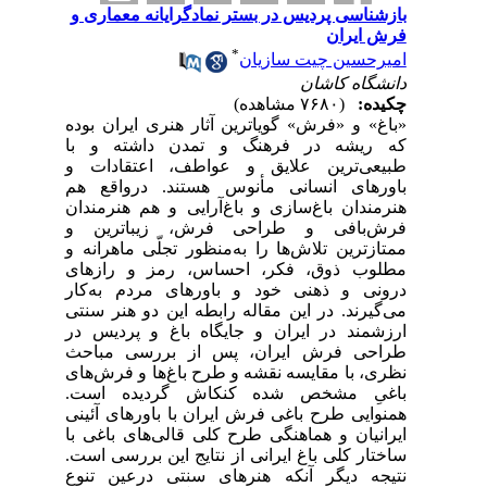
بازشناسی پردیس در بستر نماد‌گرایانه معماری و
فرش ایران
*
امیرحسین چیت سازیان
دانشگاه کاشان
چکیده:
(۷۶۸۰ مشاهده)
«باغ» و «فرش» گویاترین آثار هنری ایران بوده
که ریشه در فرهنگ و تمدن داشته و با
طبیعی‌ترین علایق و عواطف، اعتقادات و
باورهای انسانی مأنوس هستند. در‌واقع هم
هنرمندان باغ‌سازی و باغ‌آرایی و هم هنرمندان
فرش‌بافی و طراحی فرش، زیباترین و
ممتازترین تلاش‌ها را به‌منظور تجلّی ماهرانه و
مطلوب ذوق، فکر، احساس، رمز و رازهای
درونی و ذهنی خود و باورهای مردم به‌کار
می‌گیرند. در این مقاله رابطه این دو هنر سنتی
ارزشمند در ایران و جایگاه باغ و پردیس در
طراحی فرش ایران، پس از بررسی مباحث
نظری، با مقایسه نقشه و طرح باغ‌ها و فرش‌های
باغیِ مشخص شده کنکاش گردیده است.
همنوایی طرح باغی فرش ایران با باورهای آئینی
ایرانیان و هماهنگی طرح کلی قالی‌های باغی با
ساختار کلی باغ ایرانی از نتایج این بررسی است.
نتیجه دیگر آنکه هنرهای سنتی درعین تنوع