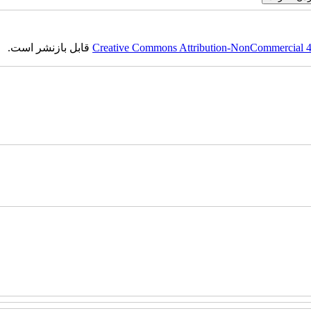
Creative Commons Attribution-NonCommercial 4.0
قابل بازنشر است.
ست‌باف, قالی, گلیم, گبه, طرح و نقش, انجمن علمی