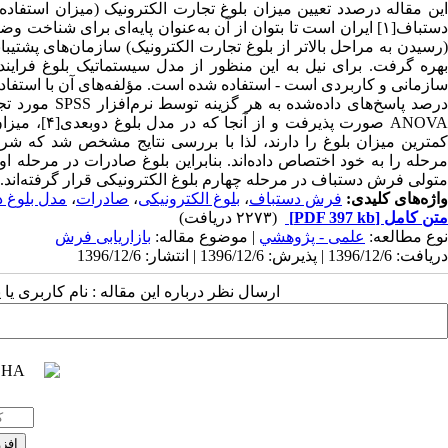
این مقاله ‌درصدد تعیین میزان بلوغ تجارت الکترونیک (میزان استفاده
(رسیدن به مراحل بالاتر از بلوغ تجارت الکترونیک) سازمان‌های پشت
ANOVA صورت 
کمترین میزان بلوغ را دارند، لذا با بررسی نتایج مشخص شد که شرک
مرحله را به خود اختصاص داده‌اند. بنابراین بلوغ صادرات در مرحله ا
متولی فرش دستباف در مرحله چهارم بلوغ الکترونیکی قرار گرفته‌اند.
واژه‌های کلیدی:
فرش دستباف
،
بلوغ الکترونیکی
،
صادرات
،
مدل بلوغ د
متن کامل
[PDF 397 kb]
(۲۲۷۳ دریافت)
نوع مطالعه:
علمی - پژوهشي
| موضوع مقاله:
بازاریابی فرش
دریافت: 1396/12/6 | پذیرش: 1396/12/6 | انتشار: 1396/12/6
ارسال نظر درباره این مقاله : نام کاربری ی