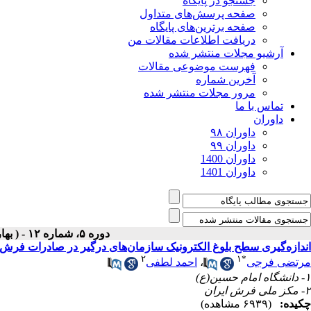
جستجو در پایگاه
صفحه پرسش‌های متداول
صفحه برترین‌های پایگاه
دریافت اطلاعات مقالات من
آرشیو مجلات منتشر شده
فهرست موضوعی مقالات
آخرین شماره
مرور مجلات منتشر شده
تماس با ما
داوران
داوران ۹۸
داوران ۹۹
داوران 1400
داوران 1401
دوره ۵، شماره ۱۲ - ( بهار ۱۳۸۸ )
اندازه‌گیری سطح بلوغ الکترونیک سازمان‌های درگیر در صادرات فرش 
۲
۱
*
مرتضی فرجی
،
احمد لطفی
۱- دانشگاه امام حسین(ع)
۲- مکز ملی فرش ایران
چکیده:
(۶۹۳۹ مشاهده)