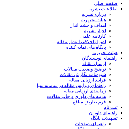
صفحه اصلی
اطلاعات نشریه
درباره نشریه
هیات تحریریه
اهداف و چشم انداز
اخبار نشریه
کارنامه علمی
اصول اخلاقی انتشار مقاله
پایگاه های نمایه کننده
هیئت تحریریه
راهنمای نویسندگان
ارسال مقاله
توضیح وضعیت مقالات
شیوه‌نامه نگارش مقالات
فرایند ارزیابی مقاله
راهنمای ویرایش مقاله در سامانه سبا
زمانبندی ارزیابی مقاله
هزینه های داوری و چاپ مقالات
فرم تعارض منافع
ثبت نام
راهنمای داوران
تسهیلات پایگاه
راهنمای صفحات