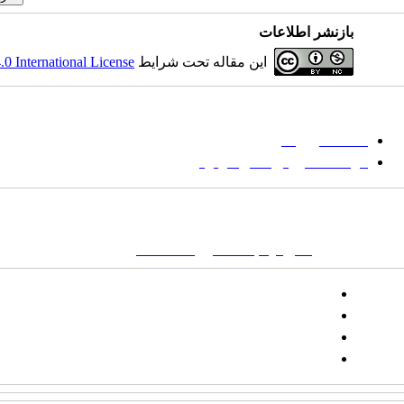
بازنشر اطلاعات
این مقاله تحت شرایط
 International License
میان گلجام
:
حا
دانشگاه بیرجند
مؤسسه آموزش عالی فردوس
نشانی:
تهران-
خیابان پاسداران – بوستان یکم (شهید زمردیان) – پلاک ۶- صندوق پستی : ۱۶۶۴۶۵۳۹۷۱
کلمات کلیدی:
نشریه
,
مجله علمی
,
مقاله علمی
, گلجام, فرش, فرش د
تلفن:
شماره همراه: ۰۹۳۹۳۸۵۵۵۴۴
پیامک: ۱۰۰۰۹۵۴۶۸۹۲۳۱۵
ایمیل:
goljaam@icsa.ir