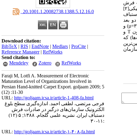
ات فرش
دستباف[۱] ایران است تا بتوان از آن به‌عنوان پایه‌ای برای شناخت وضعیت کنونی و در نتیجه ارائه ‌راهکار‌هایی برای ارتقاء سطح بلوغ الکترونیکی[۲]
‎ 20.1001.1.20082738.1388.5.12.16.0
دستباف
رنده هر دو بعد
سازمانی و کار‌بردی است - استفاده شده است. مؤلفه‌های‌ آن‌ با استفاده از پرسشنامه طراحی شده (طیف لیکرت) از طریق‌ میانگین فرضی (۳=µ) و
درصد پاسخ‌های داده‌شده به هر گزینه‌ توسط نرم‌افزار SPSS مورد تجزیه و تحلیل ‌قرار گرفتند و رد یا عدم تأیید آنها نیز با استفاده از آزمون T و
رکت‌ها) که
Download citation:
ن‌ترین
BibTeX
|
RIS
|
EndNote
|
Medlars
|
ProCite
|
سازمان
Reference Manager
|
RefWorks
Send citation to:
Mendeley
Zotero
RefWorks
Faraji M, Lotfi A. Measurement of Electronic
Maturation Level of Organizations Involved in
Persian Hand-knitted Carpet Export. goljaam 2009; 5
(12) :11-30
URL:
http://goljaam.icsa.ir/article-1-408-fa.html
فرجی مرتضی، لطفی احمد. اندازه‌گیری سطح بلوغ
الکترونیک سازمان‌های درگیر در صادرات فرش
دستباف ایران. نشریه علمی گلجام. ۱۳۸۸; ۵ (۱۲)
:۱۱-۳۰
URL:
http://goljaam.icsa.ir/article-۱-۴۰۸-fa.html