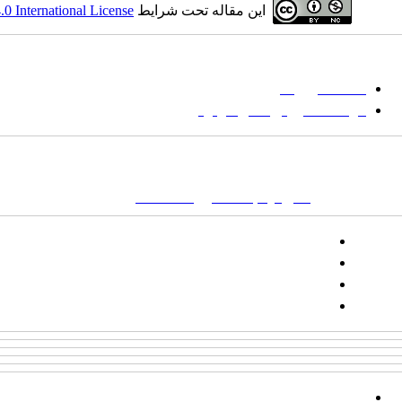
این مقاله تحت شرایط
 International License
میان گلجام
:
حا
دانشگاه بیرجند
مؤسسه آموزش عالی فردوس
نشانی:
تهران-
خیابان پاسداران – بوستان یکم (شهید زمردیان) – پلاک ۶- صندوق پستی : ۱۶۶۴۶۵۳۹۷۱
کلمات کلیدی:
نشریه
,
مجله علمی
,
مقاله علمی
, گلجام, فرش, فرش د
تلفن:
شماره همراه: ۰۹۳۹۳۸۵۵۵۴۴
پیامک: ۱۰۰۰۹۵۴۶۸۹۲۳۱۵
ایمیل:
goljaam@icsa.ir
پرداخت صورتحساب