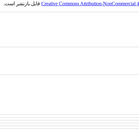
Creative Commons Attribution-NonCommercial 4.0
قابل بازنشر است.
ست‌باف, قالی, گلیم, گبه, طرح و نقش, انجمن علمی