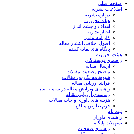
صفحه اصلی
اطلاعات نشریه
درباره نشریه
هیات تحریریه
اهداف و چشم انداز
اخبار نشریه
کارنامه علمی
اصول اخلاقی انتشار مقاله
پایگاه های نمایه کننده
هیئت تحریریه
راهنمای نویسندگان
ارسال مقاله
توضیح وضعیت مقالات
شیوه‌نامه نگارش مقالات
فرایند ارزیابی مقاله
راهنمای ویرایش مقاله در سامانه سبا
زمانبندی ارزیابی مقاله
هزینه های داوری و چاپ مقالات
فرم تعارض منافع
ثبت نام
راهنمای داوران
تسهیلات پایگاه
راهنمای صفحات