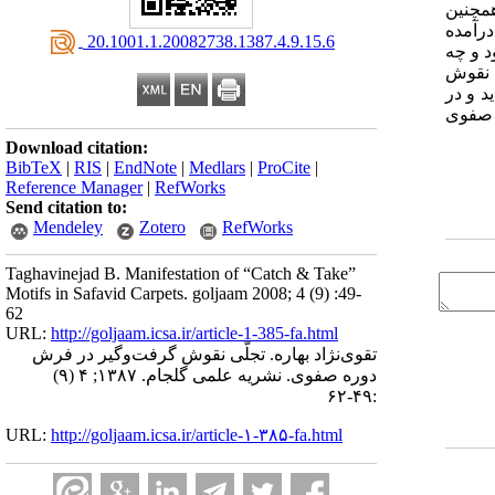
مچنین
درآمده
‎ 20.1001.1.20082738.1387.4.9.15.6
د و چه
ع نقوش
د و در
ر صفوی
Download citation:
BibTeX
|
RIS
|
EndNote
|
Medlars
|
ProCite
|
Reference Manager
|
RefWorks
Send citation to:
Mendeley
Zotero
RefWorks
Taghavinejad B. Manifestation of “Catch & Take”
Motifs in Safavid Carpets. goljaam 2008; 4 (9) :49-
62
URL:
http://goljaam.icsa.ir/article-1-385-fa.html
تقوی‌نژاد بهاره. تجلّی نقوش گرفت‌و‌گیر در فرش
دوره صفوی. نشریه علمی گلجام. ۱۳۸۷; ۴ (۹)
:۴۹-۶۲
URL:
http://goljaam.icsa.ir/article-۱-۳۸۵-fa.html