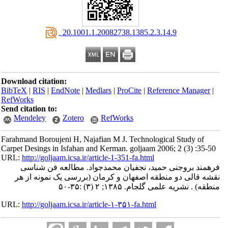
‎ 20.1001.1.20082738.1385.2.3.14.9
Download citation:
BibTeX
|
RIS
|
EndNote
|
Medlars
|
ProCite
|
Reference Manager
|
RefWorks
Send citation to:
Mendeley
Zotero
RefWorks
Farahmand Boroujeni H, Najafian M J. Technological Study of
Carpet Desings in Isfahan and Kerman. goljaam 2006; 2 (3) :35-50
URL:
http://goljaam.icsa.ir/article-1-351-fa.html
فرهمند بروجنی حمید، نجفیان محمدجواد. مطالعه فن شناسی
نقشه قالی دو منطقه اصفهان و کرمان (بررسی یک نمونه از هر
منطقه) . نشریه علمی گلجام. ۱۳۸۵; ۲ (۳) :۳۵-۵۰
URL:
http://goljaam.icsa.ir/article-۱-۳۵۱-fa.html