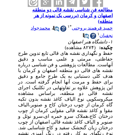
مطالعه فن شناسی نقشه قالی دو منطقه
اصفهان و کرمان (بررسی یک نمونه از هر
منطقه)
۱
*
حمید فرهمند بروجنی
،
محمدجواد
۱
نجفیان
۱- دانشگاه هنر اصفهان
چکیده:
(۸۲۷۴ مشاهده)
حفظ و نگهداری نقشه های قالی تابع تدوین طرح
حفاظتی، مرمتی و علمی مناسب و دقیق
آنهاست. مطالعات پژوهشی و فن شناسی درباره
نقشه های قالی دو منطقه اصفهان و کرمان با
هدف کلی دستبابی به یک طرح جامع و دقیق
برای حفظ و مرمت آنها انجام گرفته است. در
این پژوهش علاوه بر تفاوتهایی در تکلنیک اجرای
نقشه قالی دو منطقه، براساس مشاهده
میکروسکوپی نوع الیاف کاغذ نقشه بدون تکیه
گاه کرمان از چوب درختان کاج و صنوبر،‌الیاف
مقوا و کاغذ نقشه قالی مقوایی کرمان از چوب
درختان کاج،‌هملاک سرو خمره ای،‌سرو نوئل و
صنوبر و الیاف کاغذ نقشه قالی اصفهان از چوب
درختان زبان گنجشک سفید و کاج شناسایی شد.
نوع رنگهای به کار رفته در رنگ آمیزی نقشه