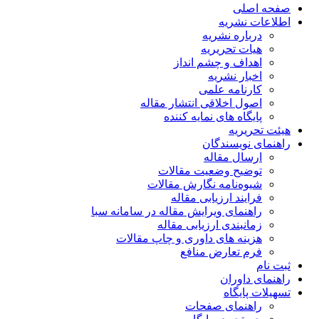
صفحه اصلی
اطلاعات نشریه
درباره نشریه
هیات تحریریه
اهداف و چشم انداز
اخبار نشریه
کارنامه علمی
اصول اخلاقی انتشار مقاله
پایگاه های نمایه کننده
هیئت تحریریه
راهنمای نویسندگان
ارسال مقاله
توضیح وضعیت مقالات
شیوه‌نامه نگارش مقالات
فرایند ارزیابی مقاله
راهنمای ویرایش مقاله در سامانه سبا
زمانبندی ارزیابی مقاله
هزینه های داوری و چاپ مقالات
فرم تعارض منافع
ثبت نام
راهنمای داوران
تسهیلات پایگاه
راهنمای صفحات