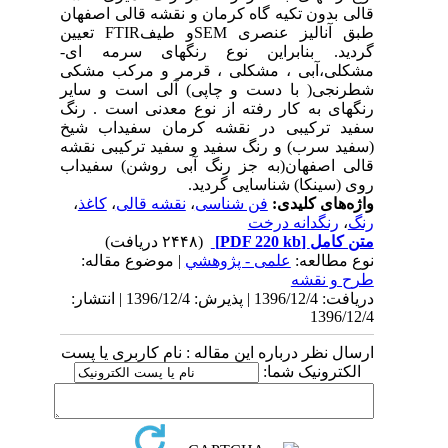
قالی بدون تکیه گاه کرمان و نقشه قالی اصفهان
طبق آنالیز عنصری SEMو طیفFTIR تعیین
گردید. بنابراین نوع رنگهای سرمه ای-
مشکلی،‌‌آبی ، مشکلی ، قرمر و مرکب مشکی
شطرنجی( با دست و چاپی) آلی است و سایر
رنگهای به کار رفته از نوع معدنی است . رنگ
سفید ترکیبی در نقشه کرمان سفیداب شیخ
(سفید سرب) و رنگ سفید و سفید ترکیبی نقشه
قالی اصفهان(به جز رنگ آبی روشن) سفیداب
روی (سینکا) شناسایی گردید.
واژه‌های کلیدی:
فن شناسی
،
نقشه قالی
،
‌کاغذ
،
رنگ
،
رنگدانه درخت
متن کامل
[PDF 220 kb]
(۲۴۴۸ دریافت)
نوع مطالعه:
علمی - پژوهشي
| موضوع مقاله:
طرح و نقشه
دریافت: 1396/12/4 | پذیرش: 1396/12/4 | انتشار:
1396/12/4
ارسال نظر درباره این مقاله : نام کاربری یا پست
الکترونیک شما: