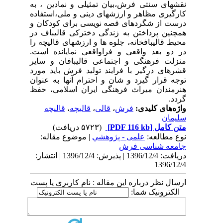
نقشهای سنتی فرش،‌بیان تمثیلی و نمادین ، به
کارگیری مظاهر و ارزشهای دینی و ملی،‌استفاده
درست از شگردهای قصه نویسی برای کودکان و
همچنین پرداختن به زندگی دخترکی قالیباف در
محیط قالیبافخانه، جلوه ها و ارزشهای قالیچه را
در دو بعد واقعی و فراواقعی نمایانده است.
منزلت فرهنگی و اجتماعی قالیبافان و سایر
قشرهای درگیر با فرایند تولید فرش باید مورد
توجه قرار گیرد و شان و احترام آنها به عنوان
هنرمندان میراث فرهنگی ایران اسلامی، حفظ
گردد.
واژه‌های کلیدی:
فرش
،
قالی
،
‌قالیچه
،
قالیچه
سلیمان
متن کامل
[PDF 116 kb]
(۵۷۲۳ دریافت)
نوع مطالعه:
علمی - پژوهشي
| موضوع مقاله:
جامعه شناسی فرش
دریافت: 1396/12/4 | پذیرش: 1396/12/4 | انتشار:
1396/12/4
ارسال نظر درباره این مقاله : نام کاربری یا پست
الکترونیک شما: