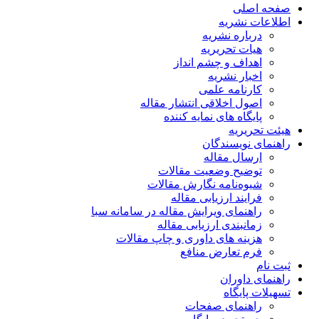
صفحه اصلی
اطلاعات نشریه
درباره نشریه
هیات تحریریه
اهداف و چشم انداز
اخبار نشریه
کارنامه علمی
اصول اخلاقی انتشار مقاله
پایگاه های نمایه کننده
هیئت تحریریه
راهنمای نویسندگان
ارسال مقاله
توضیح وضعیت مقالات
شیوه‌نامه نگارش مقالات
فرایند ارزیابی مقاله
راهنمای ویرایش مقاله در سامانه سبا
زمانبندی ارزیابی مقاله
هزینه های داوری و چاپ مقالات
فرم تعارض منافع
ثبت نام
راهنمای داوران
تسهیلات پایگاه
راهنمای صفحات