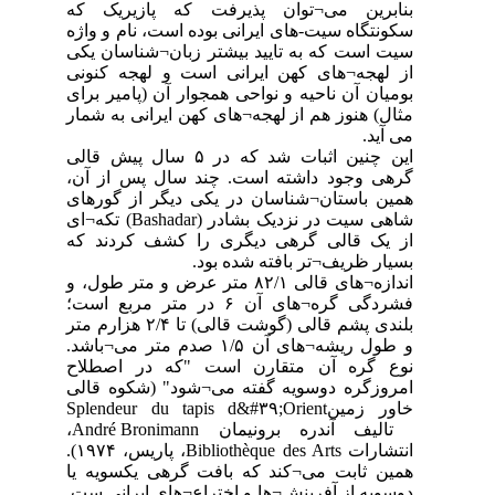
بنابرین می¬توان پذیرفت که پازیریک که
سکونتگاه سیت-های ایرانی بوده است، نام و واژه
سیت است که به تایید بیشتر زبان¬شناسان یکی
از لهجه¬های کهن ایرانی است و لهجه کنونی
بومیان آن ناحیه و نواحی همجوار آن (پامیر برای
مثال) هنوز هم از لهجه¬های کهن ایرانی به شمار
می آید.
‏این چنین اثبات شد که در ۵ ‏سال پیش قالی
گرهی وجود داشته است. چند سال پس از آن،
همین باستان¬شناسان ‏در یکی دیگر از گورهای
شاهی سیت در نزدیک بشادر (hadar‏Bas) تکه¬ای
از یک قالی گرهی دیگری را کشف ‏کردند که
بسیار ظریف¬تر بافته شده بود.
اندازه¬های قالی ۸۲/۱ ‏متر عرض و ‏متر طول، و
فشردگی گره¬های آن ۶ ‏در متر مربع است؛
بلندی پشم قالی (گوشت قالی) ‏تا ۲/۴ ‏هزارم متر
و طول ریشه¬های آن ۱/۵ ‏صدم متر می¬باشد.
نوع گره آن متقارن است "که در اصطلاح
امروزگره دوسویه گفته می¬شود" (شکوه قالی
خاور زمینSplendeur du tapis d&#۳۹;Orient
تالیف آندره برونیمان André Bronimann،
انتشارات Bibliothèque des Arts، پاریس، ۱۹۷۴‏).
همین ثابت می¬کند که بافت گرهی یکسویه یا
دوسویه از آفرینش¬ها و اختراع¬های ایرانی ست.