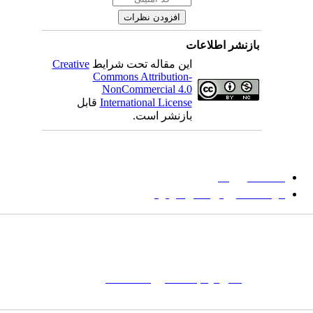
بازنشر اطلاعات
این مقاله تحت شرایط
Creative
Commons Attribution-
NonCommercial 4.0
International License
قابل
بازنشر است.
میان گلجام
:
دانشگاه بیرجند
مؤسسه آموزش عالی فردوس
شانی:
تهران-
خیابان پاسداران – بوستان یکم (شهید زمردیان) – پلاک
مات کلیدی:
نشریه
,
مجله علمی
,
مقاله علمی
, گلجام, فرش, فرش
ت‌باف, قالی, گلیم, گبه, طرح و نقش, انجمن علمی