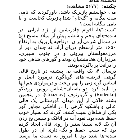
دانشگاه شاهد
چکیده:
(۵۶۷۷ مشاهده)
می¬خواستیم پازیریک باشد، باورکردند که نامی
ست بیگانه و "گلجام" شد! پازیریک کجاست و آیا
نامی بیگانه است؟
‏"سیت"ها، اقوام چادرنشین از نژاد ایرانی، در
سده¬های پنجم و ششم پیش از میلاد مسیح (ع)
در شمال شرقی ایران، درناحیه پازیریک به ارتفاع
۱۶۵۰ ‏متر ازسطح دریای آزاد، نه چندان دور از
مرزمغولستان بیرونی و در جنوب سیبری،
مرزداران هخامنشیان بودند و گورهای شاهی خود
را درآنجا پر پاکرده بودند.
‏درسال ۴‏، یک واقعه بی پیشینه در تاریخ قالی
گرهی فرضیه¬های گوناگون درمورد اصل و
اساس گره زنی را بهم ریخت و درمواردی هم آنها
را تایید کرد. دو باستان¬شناس روس، رودنکو
(denko‏Ru) و گریازنوف (Griaznov)‏، در پنجمین
پشته خاکی از این میدان گورستانی یک قالی
عالی و باشکوه گرهی را در اتاقکی مجاور گور
یکی از شاهان سیت کشف کردند که بسیار خوب
حفظ شده بود. نفوذ آب در اتاقک و سپس یخ زدن
آن یک لایه نسبتا ستبر را روی قالی ایجاد کرده
بود که سبب حفظ و نگه¬داری آن در طول
سده¬ها شده بود تا امروز به دست ما برسد.