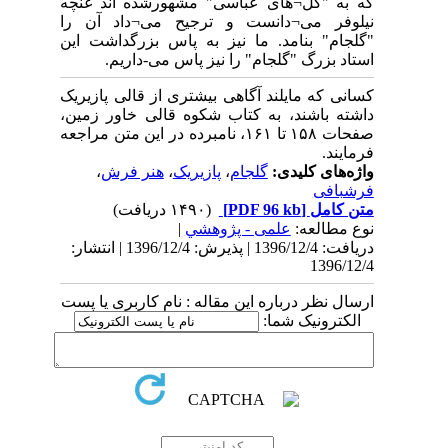
که به "گل¬های عباسی" مشهورشده اند غنچه
نیلوفر می¬دانست و ترجیح می¬داد آن را
"گلجام" بنامد. ما نیز به پاس بزرگداشت این
استاد بزرگ "گلجام" را نیز پاس می-داریم.
کسانی که مایلند آگاهی بیشتری از قالی پازیریک
داشته باشند، به کتاب شکوه قالی خاور زمین،
صفحات ۱۵۸ تا ۱۶۱، نامبرده در این متن مراجعه
فرمایند.
واژه‌های کلیدی:
گلجام
،
پازیریک
،
هنر فرش
،
فرشبافی
متن کامل
[PDF 96 kb]
(۱۴۹۰ دریافت)
نوع مطالعه:
علمی - پژوهشي
|
دریافت: 1396/12/4 | پذیرش: 1396/12/4 | انتشار:
1396/12/4
ارسال نظر درباره این مقاله : نام کاربری یا پست
الکترونیک شما: