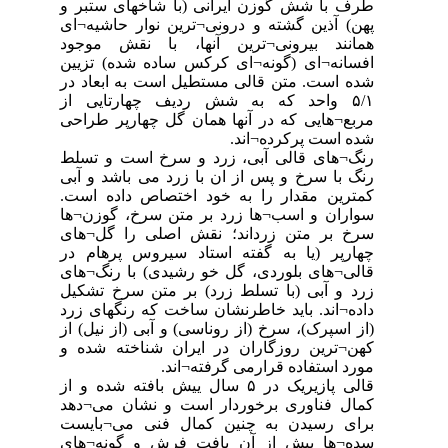
طرف با شش گوزن ایرانی (با شاخهای ستبر و
پهن) آذین گشته و درونی¬ترین نوار حاشیه¬ای
همانند بیرونی¬ترین آنها، با نقش موجود
افسانه¬ای (گونه¬ای کرکس ساده شده) تزیین
شده است. متن قالی مستطیل است به ابعاد ‏در
۵/۱ ‏واحد که به شش ردیف چهارتایی از
مربع¬هایی که در آنها همان گل چهارپر طراحی
شده است پرکرده¬اند.
‏رنگ¬های قالی آبی، زرد و سرخ است و تسلط
رنگ با سرخ و پس از ان با زرد می باشد و آبی
کمترین مقدار را به خود ‏اختصاص داده است.
سواران و اسب¬ها زرد بر متن سرخ، گوزن¬ها
سرخ بر متن زرداند؛ نقش اصلی را گل¬های
چهارپر (یا به گفته استاد سیروس پرهام در
قالی¬های بلوردی، گل خو رشیدی) با رنگ¬های
زرد و آبی (با تسلط زرد) بر متن سرخ تشکیل
داده¬اند. باید خاطرنشان ساخت که رنگهای زرد
(از اسپرک)، سرخ (از روناسی) و آبی (از نیل) از
کهن¬ترین روزگاران در ایران شناخته شده و
مورد استفاده قرارمی گرفته¬اند.
‏قالی پازیریک در ۵ ‏سال ییش بافته شده و از
کمال فناوری برخوردار است و نشان می¬دهد
برای رسیدن به چنین کمال فنی می¬بایست
سده¬ها پیش از آن بافت فرش و گونه¬های