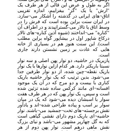
اگر به طول و عرض این قالی از هر طرف یک
"ارش" یا یک "گز" بیفزاییم، اندازه تقریبی
اتاق¬های ایرانی در گذشته را آشکار می¬سازد.
در ایران سنت براین بوده است که فرش را در
وسط اتاق یا تالار می-گسترانیدند و در اطراف آن
"کناره" می¬انداختند (شیوه آذین کناره¬های تالار
درکاخ شاپور اول در بیشاپور گواه براین مطلب
است). این سنت هنوز هم در بسیاری اژ خانه
هایی که عادت بر زمین نشستن دارند جاری
است.
‏پازیریک در حاشیه، دو نوار پهن اصلی و سه نوار
نسبتا باریکتر دارد. هر کدام ازاین نوارها با یک نوار
باریک نقطه¬چین شده، از دو نوار طرفین جدا
می¬شود. بدین ترتیب که یک نوار حاشیه باریک
کناری با بیست و دو مرح که در آن یک موجود
افسانه¬ای مانند کرکس ساده شده تزئین شده
است و سپس، یک نوار پهن که در هر طرف هفت
سوار با اسبشان دیده می¬شود که یک در میان
سوار بر اسب و پیاده طراحی شده¬اند و یادآور
نقش برجسته¬های تخت¬جمشید می¬باشند. نوار
حاشیه¬ای باریک دوم دارای نقشی گیاهی است
که به گل چهارپر مشهور می¬باشد و نیای بزرگ
نقش ماهی درهم است. نوار پهن دوم از هر