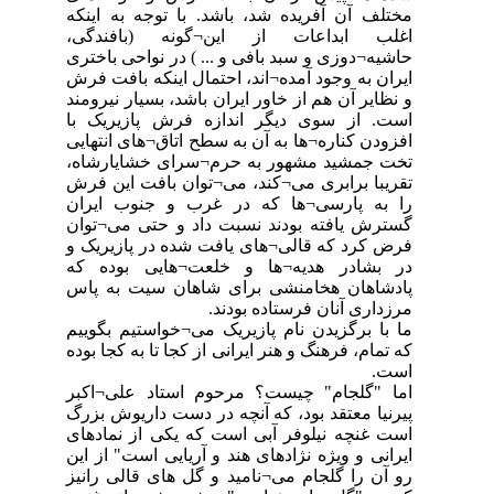
مختلف آن آفریده شد، باشد. با توجه به اینکه
اغلب ابداعات از این¬گونه (بافندگی،
حاشیه¬دوزی و سبد بافی و ... ) در نواحی باختری
ایران به وجود آمده¬اند، احتمال اینکه بافت فرش
و نظایر آن هم از خاور ایران باشد، بسیار نیرومند
است. از سوی دیگر اندازه فرش پازیریک با
افزودن کناره¬ها به آن به سطح اتاق¬های انتهایی
تخت جمشید مشهور به حرم¬سرای خشایارشاه،
تقریبا برابری می¬کند، می¬توان بافت این فرش
را به پارسی¬ها که در غرب و جنوب ایران
گسترش یافته بودند نسبت داد و حتی می¬توان
فرض کرد که قالی¬های یافت شده در پازیریک و
در بشادر هدیه¬ها و خلعت¬هایی بوده که
پادشاهان هخامنشی برای شاهان سیت به پاس
مرزداری آنان فرستاده بودند.
‏ما با برگزیدن نام پازیریک می¬خواستیم بگوییم
که تمام، فرهنگ و هنر ایرانی از کجا تا به کجا بوده
است.
‏اما "گلجام" چیست؟ مرحوم استاد علی¬اکبر
پیرنیا معتقد بود، که آنچه در دست داریوش بزرگ
است غنچه نیلوفر آبی است که یکی از نمادهای
ایرانی و ویژه نژادهای هند و آریایی است" از این
رو آن را گلجام می¬نامید و گل های قالی رانیز