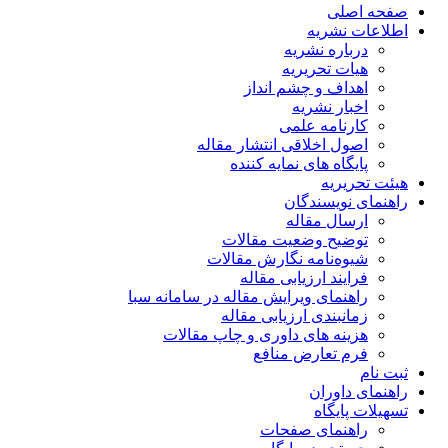
صفحه اصلی
اطلاعات نشریه
درباره نشریه
هیات تحریریه
اهداف و چشم انداز
اخبار نشریه
کارنامه علمی
اصول اخلاقی انتشار مقاله
پایگاه های نمایه کننده
هیئت تحریریه
راهنمای نویسندگان
ارسال مقاله
توضیح وضعیت مقالات
شیوه‌نامه نگارش مقالات
فرایند ارزیابی مقاله
راهنمای ویرایش مقاله در سامانه سبا
زمانبندی ارزیابی مقاله
هزینه های داوری و چاپ مقالات
فرم تعارض منافع
ثبت نام
راهنمای داوران
تسهیلات پایگاه
راهنمای صفحات