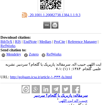
‎ 20.1001.1.20082738.1384.1.1.9.3
Download citation:
BibTeX
|
RIS
|
EndNote
|
Medlars
|
ProCite
|
Reference Manager
|
RefWorks
Send citation to:
Mendeley
Zotero
RefWorks
ایت اللهی حبیب اله. سرمقاله: پازیریک یا گلجام؟ سردبیر. نشریه
علمی گلجام. ۱۳۸۴; ۱ (۱) :۱-۷
URL:
http://goljaam.icsa.ir/article-۱-۳۳۴-fa.html
سرمقاله: پازیریک یا گلجام؟ سردبیر
*
حبیب اله ایت اللهی