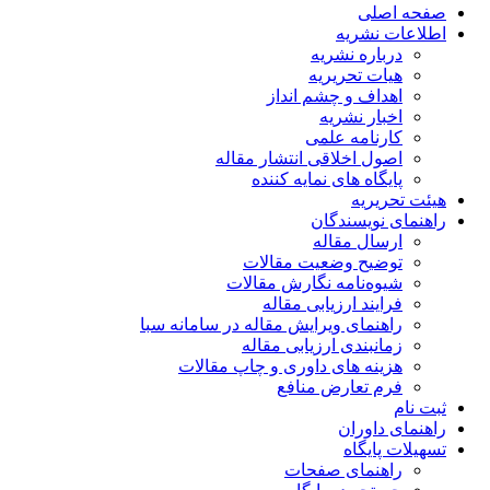
صفحه اصلی
اطلاعات نشریه
درباره نشریه
هیات تحریریه
اهداف و چشم انداز
اخبار نشریه
کارنامه علمی
اصول اخلاقی انتشار مقاله
پایگاه های نمایه کننده
هیئت تحریریه
راهنمای نویسندگان
ارسال مقاله
توضیح وضعیت مقالات
شیوه‌نامه نگارش مقالات
فرایند ارزیابی مقاله
راهنمای ویرایش مقاله در سامانه سبا
زمانبندی ارزیابی مقاله
هزینه های داوری و چاپ مقالات
فرم تعارض منافع
ثبت نام
راهنمای داوران
تسهیلات پایگاه
راهنمای صفحات