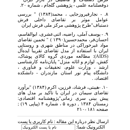
دوفصلنامه علمی - پژوهشی گلجام ، شماره ۲۰.
۸. - نجارفیروزجایی ، محمد(۱۳۸۴) " بررسی
عوامل موثر بر تقاضای داخلی فرش
دستباف"طرح پژوهشی مرکز ملی فرش ایران
۹. - یوسف آملی، راضیه، اثنی‌عشری، ابوالقاسم،
احسان‌فر، محمدحسین(۱۳۹۰ ) " تخمین تقاضای
مواد غیرخوراکی در مناطق شهری و روستایی
ایران با استفاده از مدل تقاضای تقریباً ایده‌آل
(AIDS): مطالعه موردی گروه کالای پوشاک،
کفش، لوازم و اثاثه منزل" پایان‌نامه کارشناسی
ارشد ، وزارت علوم، تحقیقات و فناوری ،
دانشگاه پیام نور استان مازندران - دانشکده
اقتصاد، .
۱۰. -هیبتی، فرشاد، فرزین، اکرم (۱۳۸۴) "برآورد
تقاضای سیمان در ایران با تاکید بر مدل های
پیش بینی سری زمانی"پژوهشنامه اقتصادی:
زمستان ۱۳۸۴ , دوره ۵ ، شماره ۴ (پیاپی ۱۹) ;
صفحه ۱۸۱ -۲۱۰
ارسال نظر درباره این مقاله : نام کاربری یا پست
الکترونیک شما: