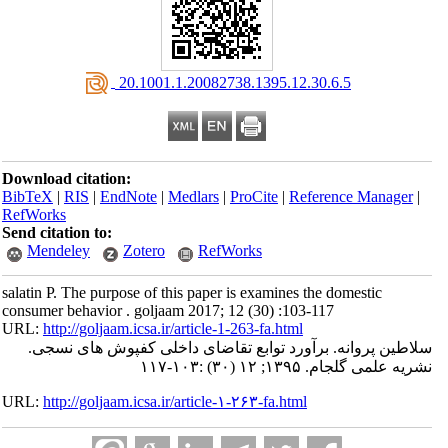
‎ 20.1001.1.20082738.1395.12.30.6.5
Download citation:
BibTeX
|
RIS
|
EndNote
|
Medlars
|
ProCite
|
Reference Manager
|
RefWorks
Send citation to:
Mendeley
Zotero
RefWorks
salatin P. The purpose of this paper is examines the domestic
consumer behavior . goljaam 2017; 12 (30) :103-117
URL:
http://goljaam.icsa.ir/article-1-263-fa.html
سلاطین پروانه. برآورد توابع تقاضای داخلی کفپوش های نسجی.
نشریه علمی گلجام. ۱۳۹۵; ۱۲ (۳۰) :۱۰۳-۱۱۷
URL:
http://goljaam.icsa.ir/article-۱-۲۶۳-fa.html