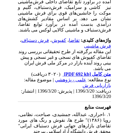
آمده در برآورد تابع تقاضای داخلی فرش‌ماشینی
نیز کاشی و سرامیک، فرش‌دستباف، گلیم و
موکت را جانشین‌های قوی‌ برای فرش ماشینی
نشان می دهد. بر اساس مقادیر کشش‌های
درآمدی بدست آمده در برآورد توابع تقاضا،
فرش‌دستباف و ماشینی کالایی لوکس می باشند.
واژه‌های کلیدی:
تقاضا
،
کفپوش
،
فرش دستباف
،
فرش ماشینی
این مقاله برگرفته از طرح تحقیقاتی بررسی روند
تقاضای کفپوش های نسجی و غیر نسجی و پیش
بینی روند آینده بازار در مرکز ملی فرش ایران
می باشد.
متن کامل
[PDF 692 kb]
(۳۰۲۰ دریافت)
نوع مطالعه:
علمی - پژوهشي
| موضوع مقاله:
بازاریابی فرش
دریافت: 1396/3/20 | پذیرش: 1396/3/20 | انتشار:
1396/3/20
فهرست منابع
۱. -احراری، عبدالله، جمشیدی، صباحت، نظامی،
رویا (۱۳۸۶)" طرح ها، نقوش و رنگ های مورد
تقاضای بازارهای جهانی فرش دستباف ایرانی"
محقق فرش دانشگاه آزاد اسلامی بیرجند