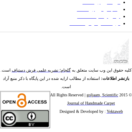
فرایند ارزیابی مقاله
زمانبندی ارزیابی مقاله
توضیح وضعیت مقالات
فهرست موضوعی مقاله‌ها
یه حقوق این وب سایت متعلق به
گلجام؛ نشریه علمی فرش دستباف
است.
ازنشر اطلاعات:
استفاده از مطالب ارایه شده در این پایگاه با ذکر منبع آزاد
است.
goljaam, Scientific
© 201
Journal of Handmade Carpet
Designed & Developed by :
Yektaweb