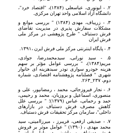
۲. - ابونوری، عباسعلی (۱۳۸۴)، "اقتصاد خرد"،
دانشگاه آزاد اسلامی واحد تهران مرکزی.
۳. - زریباف، مهدی (۱۳۸۴) " بررسی موانع و
مشکلات سفارش پذیری در مدیریت تقاضای
فرش دستباف " طرح پژوهشی در مرکز ملی
فرش ایران
۴. - پایگاه اینترنتی مرکز ملی فرش ایرن ،۱۳۹۱.
۵. - سید نورانی، سیدمحمدرضا، جوادی،
مریم(۱۳۸۴)، " بررسی عوامل مؤثر بر سهم
هزینه خودرو سواری نودر سبدهزینه ای خانوار
شهری " فصلنامه پژوهشنامه اقتصادی، شماره
دوم، ۲۳۷_۲۶۳.
۶. - نجار فیروزجائی، محمد ، رمضانپور، علی و
منصوری، اسماعیل و بروزبان، محمد و رحیمی،
حمد و رحمانی، عباس (۱۳۷۹)؛ " بررسی علل
کاهش مصرف فرش دستباف در بازارهای
داخلی"، سازمان مرکز تحقیقات فرش دستباف.
۷. - صدیقی ارفعی، فریبرز ، میرزاامینی، سید
محمد مهدی ، (۱۳۹۰) " عوامل موثر بر فروش
فرش دستباف و ماشینی در بازار ایران "