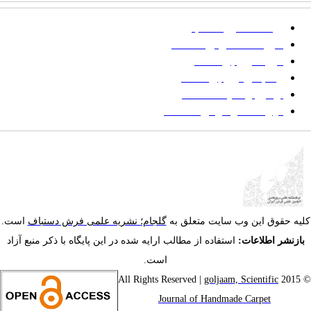
پرداخت صورتحساب
شیوه‌نامه نگارش مقالات
فرایند ارزیابی مقاله
زمانبندی ارزیابی مقاله
توضیح وضعیت مقالات
فهرست موضوعی مقاله‌ها
یه حقوق این وب سایت متعلق به
گلجام؛ نشریه علمی فرش دستباف
است.
ازنشر اطلاعات:
استفاده از مطالب ارایه شده در این پایگاه با ذکر منبع آزاد
است.
goljaam, Scientific
© 201
Journal of Handmade Carpet