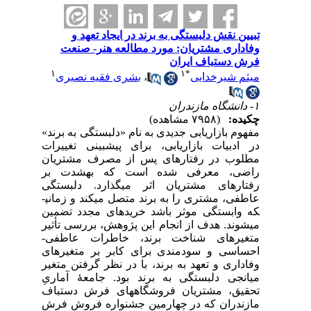
تبیین نقش دلبستگی به برند در ایجاد تعهد و
وفاداری مشتریان: مورد مطالعه هنر- صنعت
فرش دستباف ایران
۱
۱
*
میثم شیرخدایی
،
بشری فقیه نصیری
۱- دانشگاه مازندران
چکیده:
(۷۹۵۸ مشاهده)
مفهوم بازاریابی جدیدی به نام «دلبستگی به برند»
در ادبیات بازاریابی، برای پیش­بینی تغییرات
مطلوب در رفتارهای پس از مصرف مشتریان
راضی، معرفی شده است که به­شدت بر
رفتارهای مشتریان اثر می­گذارد. دلبستگی
عاطفی، مشتری را به برند متصل می­کند و زمانی­
که وابستگی موثر باشد خریدهای مجدد تضمین
می­شوند. هدف از انجام این پژوهش، بررسی تأثیر
متغیرهای شناخت برند، خاطرات عاطفی-
احساسی و سودمندی برای کابر بر متغیرهای
وفاداری و تعهد به برند، با در نظر گرفتن متغیر
میانجی دلبستگی به برند بود. جامعۀ آماریِ
تحقیق، مشتریان فروشگاه­های فرش دستباف
مازندران که در چهارمین جشنواره فروش فرش