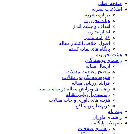
صفحه اصلی
اطلاعات نشریه
درباره نشریه
هیات تحریریه
اهداف و چشم انداز
اخبار نشریه
کارنامه علمی
اصول اخلاقی انتشار مقاله
پایگاه های نمایه کننده
هیئت تحریریه
راهنمای نویسندگان
ارسال مقاله
توضیح وضعیت مقالات
شیوه‌نامه نگارش مقالات
فرایند ارزیابی مقاله
راهنمای ویرایش مقاله در سامانه سبا
زمانبندی ارزیابی مقاله
هزینه های داوری و چاپ مقالات
فرم تعارض منافع
ثبت نام
راهنمای داوران
تسهیلات پایگاه
راهنمای صفحات