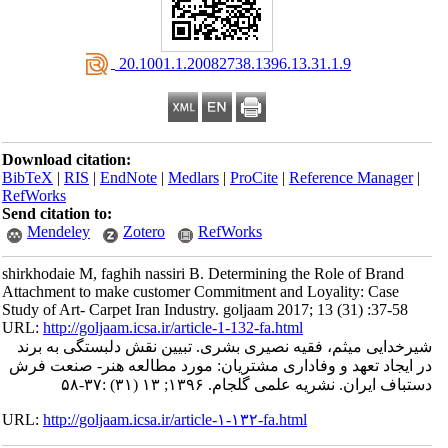
‎ 20.1001.1.20082738.1396.13.31.1.9
Download citation:
BibTeX
|
RIS
|
EndNote
|
Medlars
|
ProCite
|
Reference Manager
|
RefWorks
Send citation to:
Mendeley
Zotero
RefWorks
shirkhodaie M, faghih nassiri B. Determining the Role of Brand
Attachment to make customer Commitment and Loyality: Case
Study of Art- Carpet Iran Industry. goljaam 2017; 13 (31) :37-58
URL:
http://goljaam.icsa.ir/article-1-132-fa.html
شیرخدایی میثم، فقیه نصیری بشری. تبیین نقش دلبستگی به برند
در ایجاد تعهد و وفاداری مشتریان: مورد مطالعه هنر- صنعت فرش
دستباف ایران. نشریه علمی گلجام. ۱۳۹۶; ۱۳ (۳۱) :۳۷-۵۸
URL:
http://goljaam.icsa.ir/article-۱-۱۳۲-fa.html