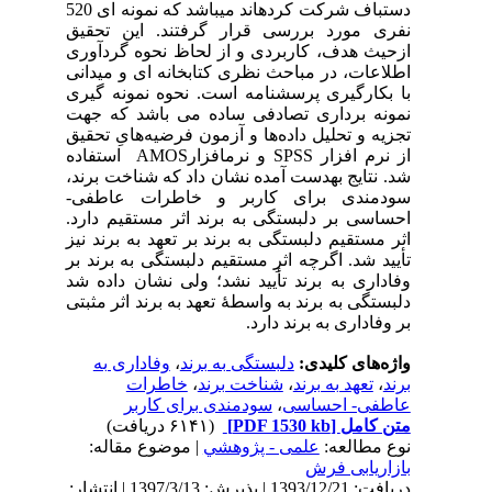
دستباف شرکت کرده­اند می­باشد که نمونه ای 520
نفری مورد بررسی قرار گرفتند. این تحقیق
ازحیث هدف، کاربردی و از لحاظ نحوه گردآوری
اطلاعات، در مباحث نظری کتابخانه ای و میدانی
با بکارگیری پرسشنامه است. نحوه نمونه گیری
نمونه­ برداری تصادفی ساده می باشد که جهت
تجزیه و تحلیل داده‌ها و آزمون فرضیه‌هایِ تحقیق
از نرم افزار
SPSS
و نرم‏افزار
AMOS
استفاده
شد. نتایج به­دست آمده نشان داد که شناخت برند،
سودمندی برای کاربر و خاطرات عاطفی-
احساسی بر دلبستگی به برند اثر مستقیم دارد.
اثر مستقیم دلبستگی به برند بر تعهد به برند نیز
تأیید شد. اگرچه اثرِ مستقیم دلبستگی به برند بر
وفاداری به برند تأیید نشد؛ ولی نشان داده شد
دلبستگی به برند به واسطۀ تعهد به برند اثر مثبتی
بر وفاداری به برند دارد.
واژه‌های کلیدی:
دلبستگی به برند
،
وفاداری به
برند
،
تعهد به برند
،
شناخت برند
،
خاطرات
عاطفی- احساسی
،
سودمندی برای کاربر
متن کامل
[PDF 1530 kb]
(۶۱۴۱ دریافت)
نوع مطالعه:
علمی - پژوهشي
| موضوع مقاله:
بازاریابی فرش
دریافت: 1393/12/21 | پذیرش: 1397/3/13 | انتشار: