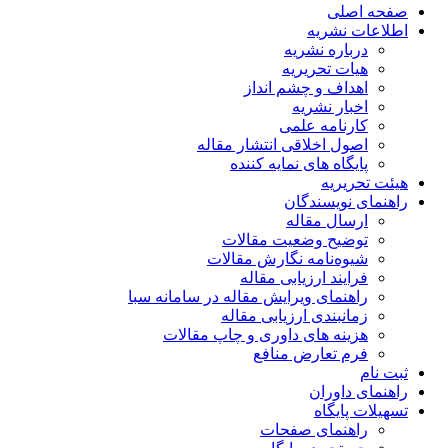
صفحه اصلی
اطلاعات نشریه
درباره نشریه
هیات تحریریه
اهداف و چشم انداز
اخبار نشریه
کارنامه علمی
اصول اخلاقی انتشار مقاله
پایگاه های نمایه کننده
هیئت تحریریه
راهنمای نویسندگان
ارسال مقاله
توضیح وضعیت مقالات
شیوه‌نامه نگارش مقالات
فرایند ارزیابی مقاله
راهنمای ویرایش مقاله در سامانه سبا
زمانبندی ارزیابی مقاله
هزینه های داوری و چاپ مقالات
فرم تعارض منافع
ثبت نام
راهنمای داوران
تسهیلات پایگاه
راهنمای صفحات