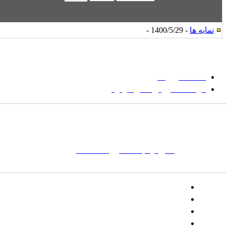
نمایه ها
- 1400/5/29 -
میان گلجام
:
دانشگاه بیرجند
مؤسسه آموزش عالی فردوس
شانی:
تهران-
خیابان پاسداران – بوستان یکم (شهید زمردیان) – پلاک
مات کلیدی:
نشریه
,
مجله علمی
,
مقاله علمی
, گلجام, فرش, فرش
ت‌باف, قالی, گلیم, گبه, طرح و نقش, انجمن علمی
تلفن:
شماره همراه: ۰۹۳۹۳۸۵۵۵۴۴
پیامک: ۱۰۰۰۹۵۴۶۸۹۲۳۱۵
ایمیل:
goljaam@icsa.ir