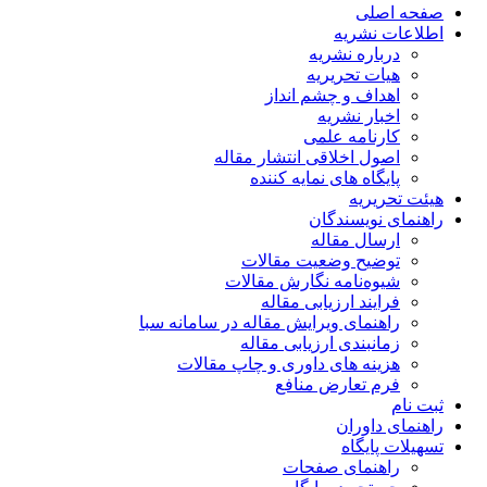
صفحه اصلی
اطلاعات نشریه
درباره نشریه
هیات تحریریه
اهداف و چشم انداز
اخبار نشریه
کارنامه علمی
اصول اخلاقی انتشار مقاله
پایگاه های نمایه کننده
هیئت تحریریه
راهنمای نویسندگان
ارسال مقاله
توضیح وضعیت مقالات
شیوه‌نامه نگارش مقالات
فرایند ارزیابی مقاله
راهنمای ویرایش مقاله در سامانه سبا
زمانبندی ارزیابی مقاله
هزینه های داوری و چاپ مقالات
فرم تعارض منافع
ثبت نام
راهنمای داوران
تسهیلات پایگاه
راهنمای صفحات