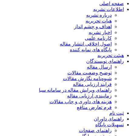
صفحه اصلی
اطلاعات نشریه
درباره نشریه
هیات تحریریه
اهداف و چشم انداز
اخبار نشریه
کارنامه علمی
اصول اخلاقی انتشار مقاله
پایگاه های نمایه کننده
هیئت تحریریه
راهنمای نویسندگان
ارسال مقاله
توضیح وضعیت مقالات
شیوه‌نامه نگارش مقالات
فرایند ارزیابی مقاله
راهنمای ویرایش مقاله در سامانه سبا
زمانبندی ارزیابی مقاله
هزینه های داوری و چاپ مقالات
فرم تعارض منافع
ثبت نام
راهنمای داوران
تسهیلات پایگاه
راهنمای صفحات