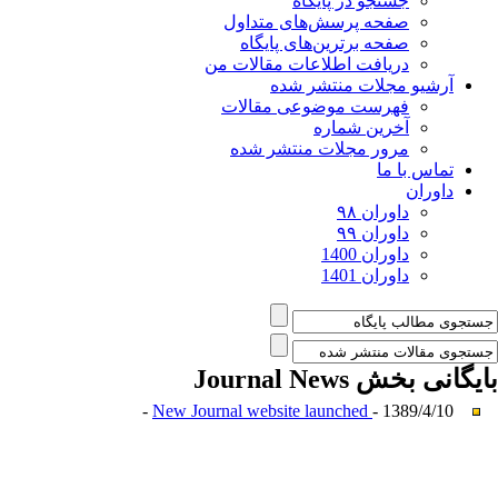
جستجو در پایگاه
صفحه پرسش‌های متداول
صفحه برترین‌های پایگاه
دریافت اطلاعات مقالات من
آرشیو مجلات منتشر شده
فهرست موضوعی مقالات
آخرین شماره
مرور مجلات منتشر شده
تماس با ما
داوران
داوران ۹۸
داوران ۹۹
داوران 1400
داوران 1401
بایگانی بخش
Journal News
New Journal website launched
- 1389/4/10 -
میان گلجام
:
حا