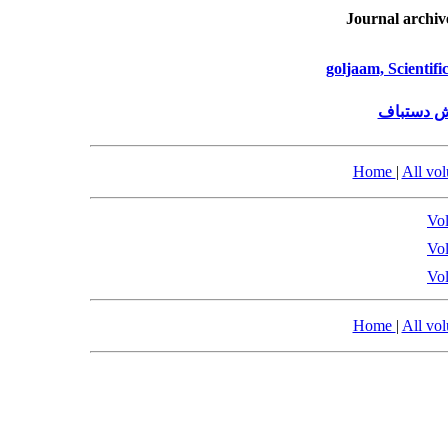
Journal archiv
goljaam, Scientif
ش دستباف
Home
|
All vo
Vol
Vol
Vol
Home
|
All vo