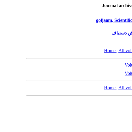
Journal archiv
goljaam, Scientif
ش دستباف
Home
|
All vo
Vol
Vol
Home
|
All vo