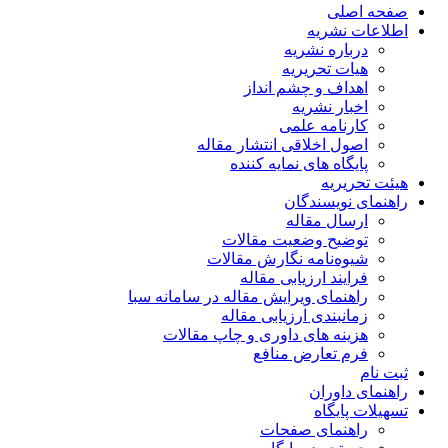
صفحه اصلی
اطلاعات نشریه
درباره نشریه
هیات تحریریه
اهداف و چشم انداز
اخبار نشریه
کارنامه علمی
اصول اخلاقی انتشار مقاله
پایگاه های نمایه کننده
هیئت تحریریه
راهنمای نویسندگان
ارسال مقاله
توضیح وضعیت مقالات
شیوه‌نامه نگارش مقالات
فرایند ارزیابی مقاله
راهنمای ویرایش مقاله در سامانه سبا
زمانبندی ارزیابی مقاله
هزینه های داوری و چاپ مقالات
فرم تعارض منافع
ثبت نام
راهنمای داوران
تسهیلات پایگاه
راهنمای صفحات