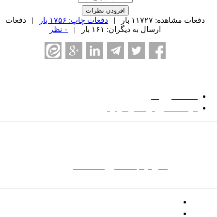
دفعات مشاهده: ۱۱۷۲۷ بار |
دفعات چاپ: ۱۷۵۶ بار
| دفعات
ارسال به دیگران: ۱۶۱ بار |
۰ نظر
میان گلجام
:
دانشگاه بیرجند
مؤسسه آموزش عالی فردوس
شانی:
تهران-
خیابان پاسداران – بوستان یکم (شهید زمردیان) – پلاک
مات کلیدی:
نشریه
,
مجله علمی
,
مقاله علمی
, گلجام, فرش, فرش
ت‌باف, قالی, گلیم, گبه, طرح و نقش, انجمن علمی
تلفن:
شماره همراه: ۰۹۳۹۳۸۵۵۵۴۴