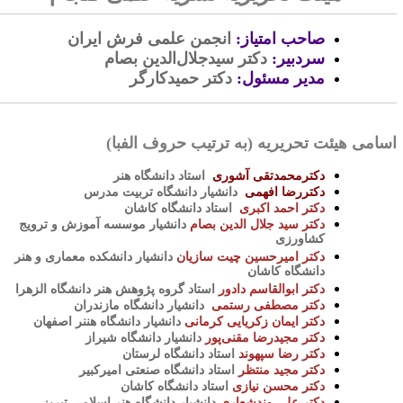
صاحب امتیاز:
انجمن علمی فرش ایران
سردبیر:
دکتر سیدجلال‌الدین بصام
مدیر مسئول:
دکتر حمیدکارگر
سامی هیئت تحریریه (به ترتیب حروف الفبا)
دکترمحمدتقی آشوری
استاد دانشگاه هنر
دکتررضا افهمی
دانشیار دانشگاه تربیت مدرس
دکتر احمد اکبری
استاد دانشگاه کاشان
دکتر سید جلال الدین بصام
دانشیار موسسه آموزش و ترویج
کشاورزی
دکتر امیرحسین چیت سازیان
دانشیار دانشکده معماری و هنر
دانشگاه کاشان
دکتر ابوالقاسم دادور
استاد گروه پژوهش هنر دانشگاه الزهرا
دکتر مصطفی رستمی
دانشیار دانشگاه مازندران
دکتر ایمان زکریایی کرمانی
دانشیار دانشگاه هننر اصفهان
دکتر مجیدرضا مقنی‌پور
دانشیار دانشگاه شیراز
دکتر رضا سپهوند
استاد دانشگاه لرستان
دکتر مجید منتظر
استاد دانشگاه صنعتی امیرکبیر
دکتر محسن نیازی
استاد دانشگاه کاشان
دکتر علی وندشعاری
دانشیار دانشگاه هنر اسلامی تبریز