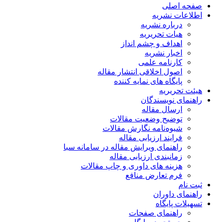
صفحه اصلی
اطلاعات نشریه
درباره نشریه
هیات تحریریه
اهداف و چشم انداز
اخبار نشریه
کارنامه علمی
اصول اخلاقی انتشار مقاله
پایگاه های نمایه کننده
هیئت تحریریه
راهنمای نویسندگان
ارسال مقاله
توضیح وضعیت مقالات
شیوه‌نامه نگارش مقالات
فرایند ارزیابی مقاله
راهنمای ویرایش مقاله در سامانه سبا
زمانبندی ارزیابی مقاله
هزینه های داوری و چاپ مقالات
فرم تعارض منافع
ثبت نام
راهنمای داوران
تسهیلات پایگاه
راهنمای صفحات