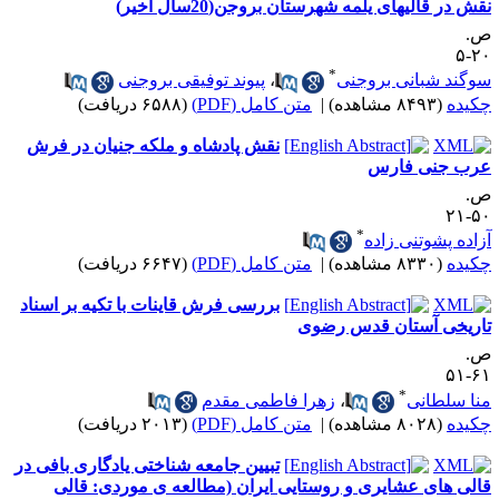
قش در قالیهای یلمه شهرستان بروجن(20سال اخیر)
.
۲۰
*
وگند شبانی بروجنی
،
پیوند توفیقی بروجنی
کیده
(۸۴۹۳ مشاهده)
|
متن کامل (PDF)
(۶۵۸۸ دریافت)
نقش پادشاه و ملکه جنیان در فرش
رب جنی فارس
.
۵۰-
*
زاده پشوتنی زاده
کیده
(۸۳۳۰ مشاهده)
|
متن کامل (PDF)
(۶۶۴۷ دریافت)
بررسی فرش قاینات با تکیه بر اسناد
اریخی آستان قدس رضوی
.
۶۱-
*
نا سلطانی
،
زهرا فاطمی مقدم
کیده
(۸۰۲۸ مشاهده)
|
متن کامل (PDF)
(۲۰۱۳ دریافت)
تبیین جامعه شناختی یادگاری بافی در
الی های عشایری و روستایی ایران (مطالعه ی موردی: قالی