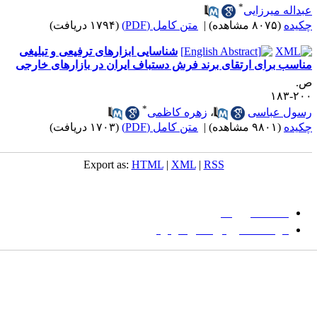
*
بداله میرزایی
کیده
(۸۰۷۵ مشاهده)
|
متن کامل (PDF)
(۱۷۹۴ دریافت)
شناسایی ابزارهای ترفیعی و تبلیغی
ناسب برای ارتقای برند فرش دستباف ایران در بازارهای خارجی
.
۲۰۰-۱
*
سول عباسی
،
زهره کاظمی
کیده
(۹۸۰۱ مشاهده)
|
متن کامل (PDF)
(۱۷۰۳ دریافت)
Export as:
HTML
|
XML
|
RSS
میان گلجام
:
دانشگاه بیرجند
مؤسسه آموزش عالی فردوس
شانی:
تهران-
خیابان پاسداران – بوستان یکم (شهید زمردیان) – پلاک
مات کلیدی:
نشریه
,
مجله علمی
,
مقاله علمی
, گلجام, فرش, فرش