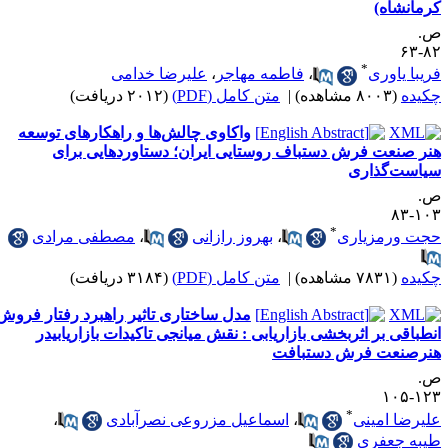
رمانشاه)
.
۸۲-
*
ریبا یاوری
،
فاطمه مهاجر
،
علیرضا خدامی
کیده
(۸۰۰۳ مشاهده)
|
متن کامل (PDF)
(۲۰۱۲ دریافت)
واکاوی چالش‌ها و راهکارهای توسعه
نر صنعت فرش دستباف روستایی ایران؛ دستاوردهایی برای
یاست‌گذاری
.
۱۰۳-
*
جت ورمزیاری
،
بهروز رازانی
،
مصطفی مرادی
کیده
(۷۸۳۱ مشاهده)
|
متن کامل (PDF)
(۳۱۸۴ دریافت)
مدل ساختاری تاثیر راهبرد رفتار فروش
نطباقی بر اثربخشی بازاریابی : نقش میانجی تاکیدات بازاریابیدر
نرصنعت فرش دستبافت
.
۱۲۳-۱
*
لیرضا امینی
،
اسماعیل مزروعی نصرآبادی
،
یبه جعفری