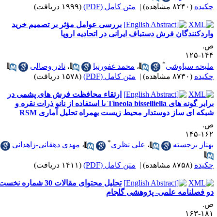
کیده
(۸۲۴۰ مشاهده)
|
متن کامل (PDF)
(۱۹۹۹ دریافت)
بررسی عوامل مؤثر بر تصمیم خرید
اردکنندگان فرش دستباف ایرانی در اتحادیه اروپا
.
۱۴۴-۱
*
لیحه سیاوشی
،
محمد غفورنیا
،
نادر وصالی
کیده
(۸۷۳۰ مشاهده)
|
متن کامل (PDF)
(۱۵۷۸ دریافت)
ارتقاء محافظت فرش های پشمی در
برابر گونه های Tineola bisselliella با استفاده از نانو ذرات نقره و
بکه ای ساز دوستدار محیط زیست بهمراه تحلیل آماری RSM
.
۱۶۲-۱
*
هناز برجسته
،
علی نظری
،
مهدی دهقانی-زاهدانی
کیده
(۸۷۵۸ مشاهده)
|
متن کامل (PDF)
(۱۴۱۱ دریافت)
تحلیل محتوای مقالات 30 شماره نخست
و فصلنامه علمی- پژوهشی گلجام
.
۱۸۱-۱