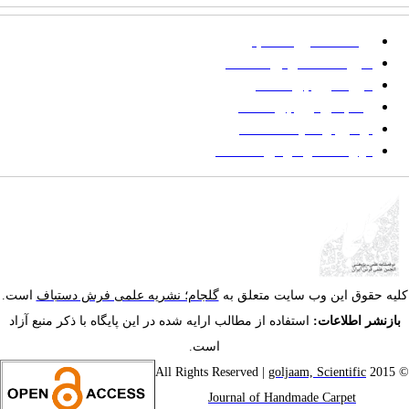
پرداخت صورتحساب
شیوه‌نامه نگارش مقالات
فرایند ارزیابی مقاله
زمانبندی ارزیابی مقاله
توضیح وضعیت مقالات
فهرست موضوعی مقاله‌ها
یه حقوق این وب سایت متعلق به
گلجام؛ نشریه علمی فرش دستباف
است.
ازنشر اطلاعات:
استفاده از مطالب ارایه شده در این پایگاه با ذکر منبع آزاد
است.
goljaam, Scientific
© 201
Journal of Handmade Carpet