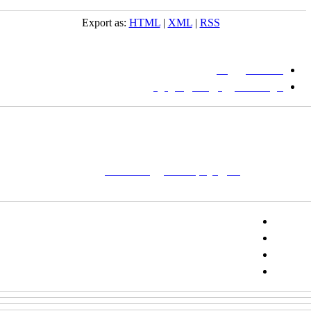
Export as:
HTML
|
XML
|
RSS
میان گلجام
:
دانشگاه بیرجند
مؤسسه آموزش عالی فردوس
شانی:
تهران-
خیابان پاسداران – بوستان یکم (شهید زمردیان) – پلاک
مات کلیدی:
نشریه
,
مجله علمی
,
مقاله علمی
, گلجام, فرش, فرش
ت‌باف, قالی, گلیم, گبه, طرح و نقش, انجمن علمی
تلفن:
شماره همراه: ۰۹۳۹۳۸۵۵۵۴۴
پیامک: ۱۰۰۰۹۵۴۶۸۹۲۳۱۵
ایمیل:
goljaam@icsa.ir