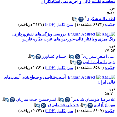
حاسبه نقشه قالی و اُجرت‌دهی استادکار آن
.
۲۶
*
طف الله شکری
کیده
(۶۹۲۳ مشاهده)
|
متن کامل (PDF)
(۳۱۳۷ دریافت)
بررسی ویژگی‌های نقش‌پردازی،
نگ‌آمیزی و بافتار قالی-خورجین‌های عرب جَبّاره فارس
.
۵۴-
*
لی اصغر شیرازی
،
حسام کشاورز
،
بیب اله آیت اللهی
کیده
(۶۵۸۰ مشاهده)
|
متن کامل (PDF)
(۲۷۶۲ دریافت)
آسیب‌شناسی و سطح‌بندی آسیب‌های
الی ایران
.
۷۰-
*
لامرضا طوسیان شاندیز
،
امیرحسین چیت سازیان
،
هرناز آزادی
،
فتحعلی قشقایی‌فر
کیده
(۶۶۰۷ مشاهده)
|
متن کامل (PDF)
(۲۲۴۷ دریافت)