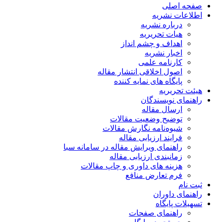
صفحه اصلی
اطلاعات نشریه
درباره نشریه
هیات تحریریه
اهداف و چشم انداز
اخبار نشریه
کارنامه علمی
اصول اخلاقی انتشار مقاله
پایگاه های نمایه کننده
هیئت تحریریه
راهنمای نویسندگان
ارسال مقاله
توضیح وضعیت مقالات
شیوه‌نامه نگارش مقالات
فرایند ارزیابی مقاله
راهنمای ویرایش مقاله در سامانه سبا
زمانبندی ارزیابی مقاله
هزینه های داوری و چاپ مقالات
فرم تعارض منافع
ثبت نام
راهنمای داوران
تسهیلات پایگاه
راهنمای صفحات