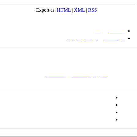
Export as:
HTML
|
XML
|
RSS
میان گلجام
:
دانشگاه بیرجند
مؤسسه آموزش عالی فردوس
شانی:
تهران-
خیابان پاسداران – بوستان یکم (شهید زمردیان) – پلاک
مات کلیدی:
نشریه
,
مجله علمی
,
مقاله علمی
, گلجام, فرش, فرش
ت‌باف, قالی, گلیم, گبه, طرح و نقش, انجمن علمی
تلفن:
شماره همراه: ۰۹۳۹۳۸۵۵۵۴۴
پیامک: ۱۰۰۰۹۵۴۶۸۹۲۳۱۵
ایمیل:
goljaam@icsa.ir