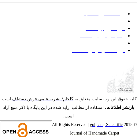
پرداخت صورتحساب
شیوه‌نامه نگارش مقالات
فرایند ارزیابی مقاله
زمانبندی ارزیابی مقاله
توضیح وضعیت مقالات
فهرست موضوعی مقاله‌ها
یه حقوق این وب سایت متعلق به
گلجام؛ نشریه علمی فرش دستباف
است.
ازنشر اطلاعات:
استفاده از مطالب ارایه شده در این پایگاه با ذکر منبع آزاد
است.
goljaam, Scientific
© 201
Journal of Handmade Carpet