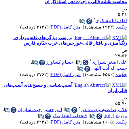
حاسبه نقشه قالی و اُجرت‌دهی استادکار آن
.
۲۶
*
طف الله شکری
کیده
(۶۹۲۳ مشاهده)
|
متن کامل (PDF)
(۳۱۳۷ دریافت)
بررسی ویژگی‌های نقش‌پردازی،
نگ‌آمیزی و بافتار قالی-خورجین‌های عرب جَبّاره فارس
.
۵۴-
*
لی اصغر شیرازی
،
حسام کشاورز
،
بیب اله آیت اللهی
کیده
(۶۵۸۰ مشاهده)
|
متن کامل (PDF)
(۲۷۶۲ دریافت)
آسیب‌شناسی و سطح‌بندی آسیب‌های
الی ایران
.
۷۰-
*
لامرضا طوسیان شاندیز
،
امیرحسین چیت سازیان
،
هرناز آزادی
،
فتحعلی قشقایی‌فر
کیده
(۶۶۰۵ مشاهده)
|
متن کامل (PDF)
(۲۲۴۷ دریافت)