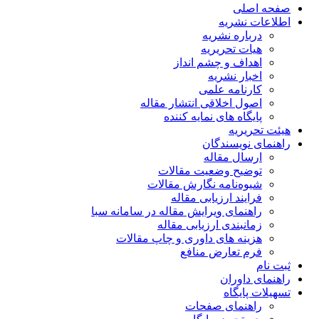
صفحه اصلی
اطلاعات نشریه
درباره نشریه
هیات تحریریه
اهداف و چشم انداز
اخبار نشریه
کارنامه علمی
اصول اخلاقی انتشار مقاله
پایگاه های نمایه کننده
هیئت تحریریه
راهنمای نویسندگان
ارسال مقاله
توضیح وضعیت مقالات
شیوه‌نامه نگارش مقالات
فرایند ارزیابی مقاله
راهنمای ویرایش مقاله در سامانه سبا
زمانبندی ارزیابی مقاله
هزینه های داوری و چاپ مقالات
فرم تعارض منافع
ثبت نام
راهنمای داوران
تسهیلات پایگاه
راهنمای صفحات