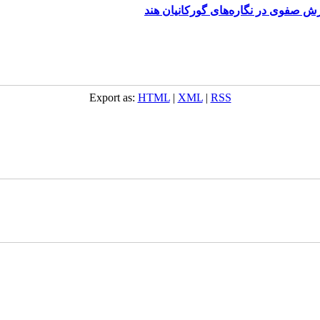
رش صفوی در نگاره‌های گورکانیان هند
Export as:
HTML
|
XML
|
RSS
ست‌باف, قالی, گلیم, گبه, طرح و نقش, انجمن علمی