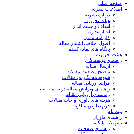
صفحه اصلی
اطلاعات نشریه
درباره نشریه
هیات تحریریه
اهداف و چشم انداز
اخبار نشریه
کارنامه علمی
اصول اخلاقی انتشار مقاله
پایگاه های نمایه کننده
هیئت تحریریه
راهنمای نویسندگان
ارسال مقاله
توضیح وضعیت مقالات
شیوه‌نامه نگارش مقالات
فرایند ارزیابی مقاله
راهنمای ویرایش مقاله در سامانه سبا
زمانبندی ارزیابی مقاله
هزینه های داوری و چاپ مقالات
فرم تعارض منافع
ثبت نام
راهنمای داوران
تسهیلات پایگاه
راهنمای صفحات