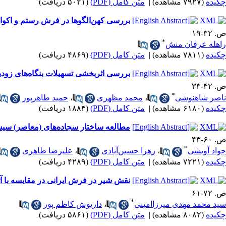
چکیده
(۷۹۲۷ مشاهده)
|
متن کامل (PDF)
(۵۰۲۱ دریافت)
بررسی کهن‌الگوها در فرش رستم و اکوان
ص. ۳۲-۱۹
*
راهله عرفان منش
چکیده
(۷۸۱۱ مشاهده)
|
متن کامل (PDF)
(۴۸۶۹ دریافت)
بررسی اثربخشی تسهیلات بنگاه‌های زود
ص. ۴۲-۳۳
*
ناصر شاهنوشی
،
محمد مظهری
،
حمید طاهرپور
چکیده
(۶۱۸۰ مشاهده)
|
متن کامل (PDF)
(۱۸۸۴ دریافت)
مطالعه ساختار سجاده‌های (معاصر) سیس
ص. ۶۰-۴۳
*
جواد آویشی
،
زهرا حسین‌آبادی
،
علیرضا طاهری
چکیده
(۷۲۲۱ مشاهده)
|
متن کامل (PDF)
(۴۲۸۹ دریافت)
نقش شیر در فرش ایرانی در مقایسه با آث
ص. ۷۲-۶۱
*
سید محمد مهدی میرزاامینی
،
داریوش کاظم پور
چکیده
(۸۰۸۲ مشاهده)
|
متن کامل (PDF)
(۵۸۶۱ دریافت)