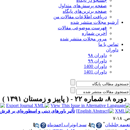
جستجو در پایگاه
صفحه پرسش‌های متداول
صفحه برترین‌های پایگاه
دریافت اطلاعات مقالات من
آرشیو مجلات منتشر شده
فهرست موضوعی مقالات
آخرین شماره
مرور مجلات منتشر شده
تماس با ما
داوران
داوران ۹۸
داوران ۹۹
داوران 1400
داوران 1401
دوره ۸، شماره ۲۲ - ( پاییز و زمستان ۱۳۹۱ )
تأثیر باورهای دینی و اسطوره‌ای بر فرش
ص. ۱۸-۷
*
نعیمه جلیلیان
،
سید ابوتراب احمدپناه