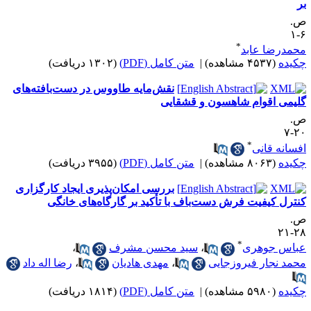
ر
.
۶
*
حمدرضا عابد
کیده
(۴۵۳۷ مشاهده)
|
متن کامل (PDF)
(۱۳۰۲ دریافت)
نقش‌مایه طاووس در دست‌بافته‌های
لیمی اقوام شاهسون و قشقایی
.
۲۰
*
فسانه قانی
کیده
(۸۰۶۳ مشاهده)
|
متن کامل (PDF)
(۳۹۵۵ دریافت)
بررسی امکان‌پذیری ایجاد کارگزاری
نترل کیفیت فرش دست‌باف با تأکید بر گارگاه‌های خانگی
.
۲۸-
*
باس جوهری
،
سید محسن مشرف
،
حمد نجار فیروزجایی
،
مهدی هادیان
،
رضا اله داد
کیده
(۵۹۸۰ مشاهده)
|
متن کامل (PDF)
(۱۸۱۴ دریافت)