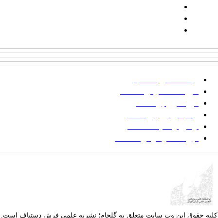
شماره همراه: ۰۹۳۹۳۸۵۵۵۴۴
پیامک: ۱۰۰۰۹۵۴۶۸۹۲۳۱۵
ایمیل:
goljaam@icsa.ir
پرداخت صورتحساب
شیوه‌نامه نگارش مقالات
فرایند ارزیابی مقاله
زمانبندی ارزیابی مقاله
توضیح وضعیت مقالات
فهرست موضوعی مقاله‌ها
یه حقوق این وب سایت متعلق به
گلجام؛ نشریه علمی فرش دستباف
است.