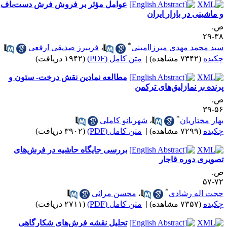
عوامل مؤثر بر فروش فرش دست‌باف
 ماشینی در بازار ایران
.
۳۸-
*
ید محمد مهدی میرزاامینی
،
فریبرز صدیقی ارفعی
کیده
(۷۳۴۲ مشاهده)
|
متن کامل (PDF)
(۱۹۴۲ دریافت)
مطالعه نمادین نقش درخت- ستون و
رنده بر نمازلیق‌های ترکمن
.
۵۶-
*
هار مختاریان
،
شهربانو کاملی
کیده
(۷۲۹۹ مشاهده)
|
متن کامل (PDF)
(۳۹۰۲ دریافت)
بررسی جایگاه حاشیه در فرش‌های
صویری دوره قاجار
.
۷۲-
*
جت اله رشادی
،
محسن مراثی
کیده
(۷۳۵۷ مشاهده)
|
متن کامل (PDF)
(۲۷۱۱ دریافت)
تحلیل نقشه‌ فرش‌های شکارگاهی