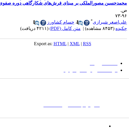
حمد‌حسین مصورالملکی بر مبنای فرش‌های شکارگاهی دوره صفوی
.
۹۶-
*
لی‌اصغر شیرازی
،
حسام کشاورز
کیده
(۸۴۵۳ مشاهده)
|
متن کامل (PDF)
(۴۲۱۱ دریافت)
Export as:
HTML
|
XML
|
RSS
میان گلجام
:
دانشگاه بیرجند
مؤسسه آموزش عالی فردوس
شانی:
تهران-
خیابان پاسداران – بوستان یکم (شهید زمردیان) – پلاک
مات کلیدی:
نشریه
,
مجله علمی
,
مقاله علمی
, گلجام, فرش, فرش
ت‌باف, قالی, گلیم, گبه, طرح و نقش, انجمن علمی
تلفن: