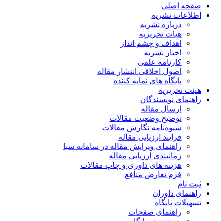
صفحه اصلی
اطلاعات نشریه
درباره نشریه
هیات تحریریه
اهداف و چشم انداز
اخبار نشریه
کارنامه علمی
اصول اخلاقی انتشار مقاله
پایگاه های نمایه کننده
هیئت تحریریه
راهنمای نویسندگان
ارسال مقاله
توضیح وضعیت مقالات
شیوه‌نامه نگارش مقالات
فرایند ارزیابی مقاله
راهنمای ویرایش مقاله در سامانه سبا
زمانبندی ارزیابی مقاله
هزینه های داوری و چاپ مقالات
فرم تعارض منافع
ثبت نام
راهنمای داوران
تسهیلات پایگاه
راهنمای صفحات