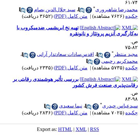
۷۴-
*
حمدرضا شاهپروری
،
سید جلال‌الدین بصام
کیده
(۷۶۲۶ مشاهده)
|
متن کامل (PDF)
(۳۶۵۲ دریافت)
تهیه نخ ابریشمی ضد‌میکروب با
ه‌کارگیری آنزیم پروتئاز و نانو‌نقره
.
۸۲-
*
جید منتظر
،
اقدس‌سادات سعادتدار آرانی
،
حمد‌کریم رحیمی
کیده
(۵۷۳۵ مشاهده)
|
متن کامل (PDF)
(۲۳۳۵ دریافت)
بررسی تأثیر هوشمندی رقابتی بر
قابت‌پذیری صنعت فرش کشور
.
۹۸-
*
یدعباس حیدری
،
نیما سعیدی
کیده
(۷۰۲۵ مشاهده)
|
متن کامل (PDF)
(۲۸۳۶ دریافت)
Export as:
HTML
|
XML
|
RSS
میان گلجام
: