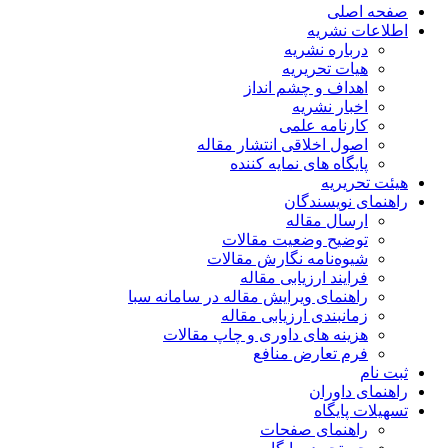
صفحه اصلی
اطلاعات نشریه
درباره نشریه
هیات تحریریه
اهداف و چشم انداز
اخبار نشریه
کارنامه علمی
اصول اخلاقی انتشار مقاله
پایگاه های نمایه کننده
هیئت تحریریه
راهنمای نویسندگان
ارسال مقاله
توضیح وضعیت مقالات
شیوه‌نامه نگارش مقالات
فرایند ارزیابی مقاله
راهنمای ویرایش مقاله در سامانه سبا
زمانبندی ارزیابی مقاله
هزینه های داوری و چاپ مقالات
فرم تعارض منافع
ثبت نام
راهنمای داوران
تسهیلات پایگاه
راهنمای صفحات