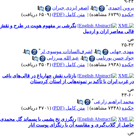
۲۴
*
روین احمدی
،
اصغر ایزدی جیران
کیده
(۶۷۳۹ مشاهده)
|
متن کامل (PDF)
(۶۵۰۹ دریافت)
نگرشی بر مفهوم هویت در طرح و نقش
الی معاصر اران و اردبیل
.
۴۲-
*
هدی جهانی
،
اشرف‌السادات موسوی لر
،
واد حسن پورنامی
،
عبد الله میرزایی
کیده
(۶۹۳۸ مشاهده)
|
متن کامل (PDF)
(۳۵۰۴ دریافت)
بازتاب نقش چهارباغ در قالی‌های باغی
ر غرب ایران با تأکید بر نمونه‌هایی از استان کردستان
.
۶۰-
*
حمد ابراهیم زارعی
کیده
(۷۳۴۸ مشاهده)
|
متن کامل (PDF)
(۴۷۰۱ دریافت)
رنگرزی نخ پشمی با پسماند گل محمدی
اصل از گلاب‌گیری و مقایسه آن با رنگزای پوست انار
.