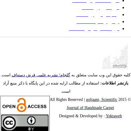
شیوه‌نامه نگارش مقالات
فرایند ارزیابی مقاله
زمانبندی ارزیابی مقاله
توضیح وضعیت مقالات
فهرست موضوعی مقاله‌ها
یه حقوق این وب سایت متعلق به
گلجام؛ نشریه علمی فرش دستباف
است.
ازنشر اطلاعات:
استفاده از مطالب ارایه شده در این پایگاه با ذکر منبع آزاد
است.
goljaam, Scientific
© 201
Journal of Handmade Carpet
Designed & Developed by :
Yektaweb