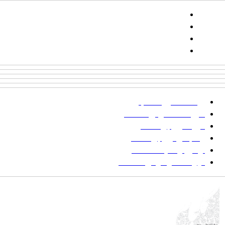
تلفن:
شماره همراه: ۰۹۳۹۳۸۵۵۵۴۴
پیامک: ۱۰۰۰۹۵۴۶۸۹۲۳۱۵
ایمیل:
goljaam@icsa.ir
پرداخت صورتحساب
شیوه‌نامه نگارش مقالات
فرایند ارزیابی مقاله
زمانبندی ارزیابی مقاله
توضیح وضعیت مقالات
فهرست موضوعی مقاله‌ها