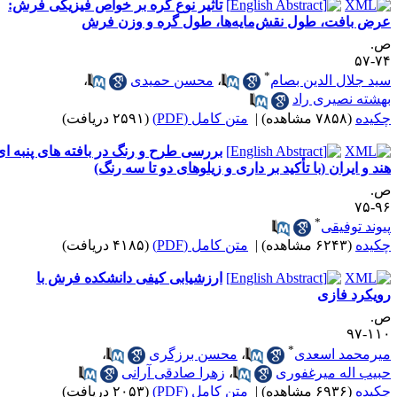
تأثیر نوع گره بر خواص فیزیکی فرش:
رض بافت، طول نقش‌مایه‌ها، طول گره و وزن فرش
.
۷۴-
*
ید جلال الدین بصام
،
محسن حمیدی
،
هشته نصیری راد
کیده
(۷۸۵۸ مشاهده)
|
متن کامل (PDF)
(۲۵۹۱ دریافت)
بررسی طرح و رنگ در بافته های پنبه ای
ند و ایران (با تأکید بر داری و زیلوهای دو تا سه رنگ)
.
۹۶-
*
یوند توفیقی
کیده
(۶۲۴۳ مشاهده)
|
متن کامل (PDF)
(۴۱۸۵ دریافت)
ارزشیابی کیفی دانشکده فرش با
ویکرد فازی
.
۱۱۰-
*
یرمحمد اسعدی
،
محسن برزگری
،
بیب اله میرغفوری
،
زهرا صادقی آرانی
کیده
(۶۹۳۶ مشاهده)
|
متن کامل (PDF)
(۲۰۵۳ دریافت)