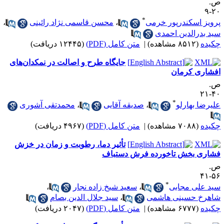
.
۲۰
*
رویز اسکندرپور خرمی
،
محسن قاسمی نژاد رائینی
،
ید بدرالدین احمدی
کیده
(۸۵۱۲ مشاهده)
|
متن کامل (PDF)
(۱۲۴۴۵ دریافت)
جایگاه طرح و اصالت در نمکدان‌های
فشاری کرمان
.
۴۰-
*
لیرضا بهارلو
،
صدیقه آقایی
،
محمدتقی آشوری
کیده
(۷۰۸۸ مشاهده)
|
متن کامل (PDF)
(۴۹۶۷ دریافت)
تأثیر دما، رطوبت و زمان در خزش
شاری بخش تاخورده فرش دستباف
.
۵۶-
*
ید علی مجابی
،
سعید شیخ زاده نجار
،
اهرخ حسینی هاشمی
،
سید جلال الدین بصام
کیده
(۶۷۷۷ مشاهده)
|
متن کامل (PDF)
(۲۰۴۷ دریافت)