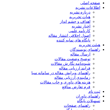
صفحه اصلی
اطلاعات نشریه
درباره نشریه
هیات تحریریه
اهداف و چشم انداز
اخبار نشریه
کارنامه علمی
اصول اخلاقی انتشار مقاله
پایگاه های نمایه کننده
هیئت تحریریه
راهنمای نویسندگان
ارسال مقاله
توضیح وضعیت مقالات
شیوه‌نامه نگارش مقالات
فرایند ارزیابی مقاله
راهنمای ویرایش مقاله در سامانه سبا
زمانبندی ارزیابی مقاله
هزینه های داوری و چاپ مقالات
فرم تعارض منافع
ثبت نام
راهنمای داوران
تسهیلات پایگاه
راهنمای صفحات