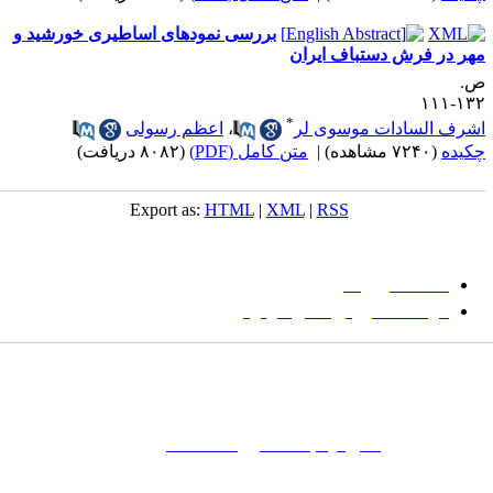
بررسی نمودهای اساطیری خورشید و
هر در فرش دستباف ایران
.
۱۳۲-۱
*
شرف السادات موسوی لر
،
اعظم رسولی
کیده
(۷۲۴۰ مشاهده)
|
متن کامل (PDF)
(۸۰۸۲ دریافت)
Export as:
HTML
|
XML
|
RSS
میان گلجام
:
دانشگاه بیرجند
مؤسسه آموزش عالی فردوس
شانی:
تهران-
خیابان پاسداران – بوستان یکم (شهید زمردیان) – پلاک
مات کلیدی:
نشریه
,
مجله علمی
,
مقاله علمی
, گلجام, فرش, فرش
ت‌باف, قالی, گلیم, گبه, طرح و نقش, انجمن علمی