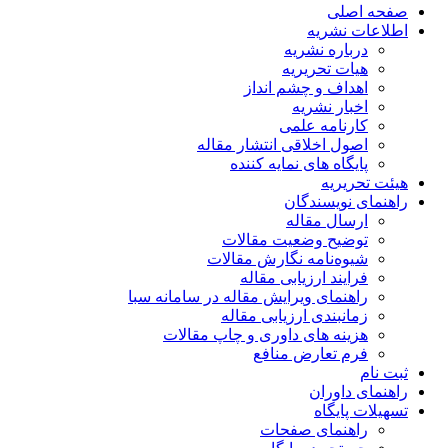
صفحه اصلی
اطلاعات نشریه
درباره نشریه
هیات تحریریه
اهداف و چشم انداز
اخبار نشریه
کارنامه علمی
اصول اخلاقی انتشار مقاله
پایگاه های نمایه کننده
هیئت تحریریه
راهنمای نویسندگان
ارسال مقاله
توضیح وضعیت مقالات
شیوه‌نامه نگارش مقالات
فرایند ارزیابی مقاله
راهنمای ویرایش مقاله در سامانه سبا
زمانبندی ارزیابی مقاله
هزینه های داوری و چاپ مقالات
فرم تعارض منافع
ثبت نام
راهنمای داوران
تسهیلات پایگاه
راهنمای صفحات