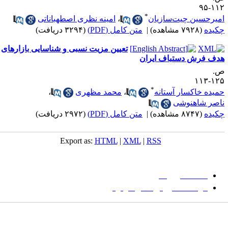
۱۱۲-
*
میر‌حسین چیت‌سازیان
،
امینه نظری اصطهباناتی
کیده
(۷۹۲۸ مشاهده)
|
متن کامل (PDF)
(۳۲۹۴ دریافت)
تعیین مزیت نسبی و شناسایی بازارهای
دف فرش دستباف ایران
.
۱۲۵-۱
*
میده خاکسار آستانه
،
محمد مظهری
،
اصر شاهنوشی
کیده
(۸۷۴۷ مشاهده)
|
متن کامل (PDF)
(۲۹۷۲ دریافت)
Export as:
HTML
|
XML
|
RSS
میان گلجام
:
دانشگاه بیرجند
مؤسسه آموزش عالی فردوس
شانی:
تهران-
خیابان پاسداران – بوستان یکم (شهید زمردیان) – پلاک