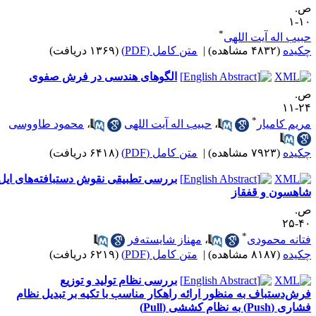
.
۱۰
*
بیب اله آیت اللهی
کیده
(۴۸۳۲ مشاهده)
|
متن کامل (PDF)
(۱۳۶۹ دریافت)
الگوهای هندسی در فرش صفوی
.
۲۴-
*
ریم کامیار
،
حبیب اله آیت اللهی
،
محمود طاووسی
کیده
(۷۹۲۳ مشاهده)
|
متن کامل (PDF)
(۶۴۱۸ دریافت)
بررسی تطبیقی نقوش دستبافته‌های ایل
اهسون و قفقاز
.
۴۰-
*
تانه محمودی
،
مهناز شایسته‌فر
کیده
(۸۱۸۷ مشاهده)
|
متن کامل (PDF)
(۶۲۱۹ دریافت)
بررسی نظام تولید و توزیع
رش‌دستباف به منظور ارائه راهکار مناسب با تکیه بر تبدیل نظام
ری (Push) به نظام کششی (Pull)