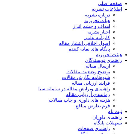
صفحه اصلی
اطلاعات نشریه
درباره نشریه
هیات تحریریه
اهداف و چشم انداز
اخبار نشریه
کارنامه علمی
اصول اخلاقی انتشار مقاله
پایگاه های نمایه کننده
هیئت تحریریه
راهنمای نویسندگان
ارسال مقاله
توضیح وضعیت مقالات
شیوه‌نامه نگارش مقالات
فرایند ارزیابی مقاله
راهنمای ویرایش مقاله در سامانه سبا
زمانبندی ارزیابی مقاله
هزینه های داوری و چاپ مقالات
فرم تعارض منافع
ثبت نام
راهنمای داوران
تسهیلات پایگاه
راهنمای صفحات