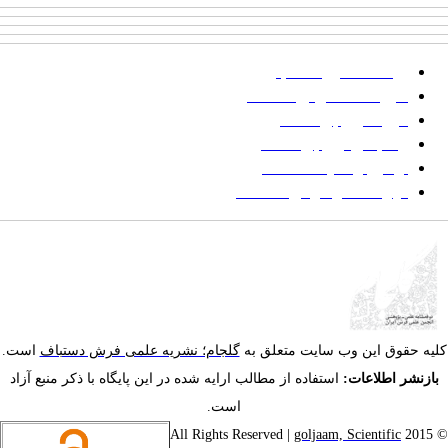
پرداخت صورتحساب
شیوه‌نامه نگارش مقالات
فرایند ارزیابی مقاله
زمانبندی ارزیابی مقاله
توضیح وضعیت مقالات
فهرست موضوعی مقاله‌ها
یه حقوق این وب سایت متعلق به
گلجام؛ نشریه علمی فرش دستباف
است.
ازنشر اطلاعات:
استفاده از مطالب ارایه شده در این پایگاه با ذکر منبع آزاد
است.
goljaam, Scientific
© 201