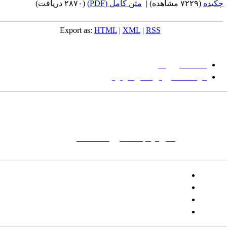
کیده
(۷۲۲۹ مشاهده)
|
متن کامل (PDF)
(۲۸۷۰ دریافت)
Export as:
HTML
|
XML
|
RSS
میان گلجام
:
دانشگاه بیرجند
مؤسسه آموزش عالی فردوس
شانی:
تهران-
خیابان پاسداران – بوستان یکم (شهید زمردیان) – پلاک
مات کلیدی:
نشریه
,
مجله علمی
,
مقاله علمی
, گلجام, فرش, فرش
ت‌باف, قالی, گلیم, گبه, طرح و نقش, انجمن علمی
تلفن:
شماره همراه: ۰۹۳۹۳۸۵۵۵۴۴
پیامک: ۱۰۰۰۹۵۴۶۸۹۲۳۱۵
ایمیل:
goljaam@icsa.ir