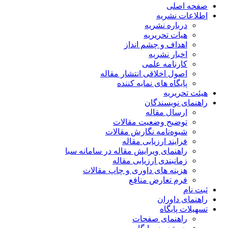
صفحه اصلی
اطلاعات نشریه
درباره نشریه
هیات تحریریه
اهداف و چشم انداز
اخبار نشریه
کارنامه علمی
اصول اخلاقی انتشار مقاله
پایگاه های نمایه کننده
هیئت تحریریه
راهنمای نویسندگان
ارسال مقاله
توضیح وضعیت مقالات
شیوه‌نامه نگارش مقالات
فرایند ارزیابی مقاله
راهنمای ویرایش مقاله در سامانه سبا
زمانبندی ارزیابی مقاله
هزینه های داوری و چاپ مقالات
فرم تعارض منافع
ثبت نام
راهنمای داوران
تسهیلات پایگاه
راهنمای صفحات