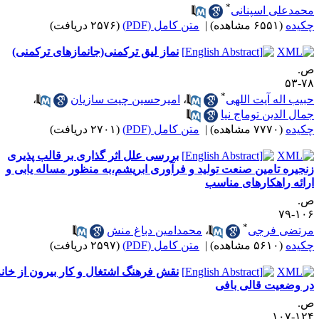
*
حمدعلی اسپنانی
کیده
(۶۵۵۱ مشاهده)
|
متن کامل (PDF)
(۲۵۷۶ دریافت)
نماز لیق ترکمنی(جانمازهای ترکمنی)
.
۷۸-
*
بیب اله آیت اللهی
،
امیرحسین چیت سازیان
،
مال الدین توماج نیا
کیده
(۷۷۷۰ مشاهده)
|
متن کامل (PDF)
(۲۷۰۱ دریافت)
بررسی علل اثر گذاری بر قالب پذیری
نجیره تامین صنعت تولید و فرآوری ابریشم،‌به منظور مساله یابی و
رائه راهکارهای مناسب
.
۱۰۶-
*
رتضی فرجی
،
محمدامین دباغ منش
کیده
(۵۶۱۰ مشاهده)
|
متن کامل (PDF)
(۲۵۹۷ دریافت)
نقش فرهنگ اشتغال و کار بیرون از خانه
ر وضعیت قالی بافی
.
۱۲۴-۱