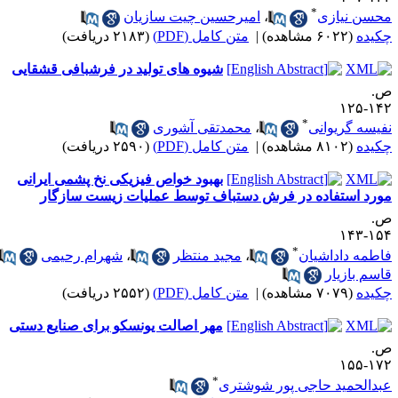
*
حسن نیازی
،
امیرحسین چیت سازیان
کیده
(۶۰۲۲ مشاهده)
|
متن کامل (PDF)
(۲۱۸۳ دریافت)
شیوه های تولید در فرشبافی قشقایی
.
۱۴۲-۱
*
فیسه گریوانی
،
محمدتقی آشوری
کیده
(۸۱۰۲ مشاهده)
|
متن کامل (PDF)
(۲۵۹۰ دریافت)
بهبود خواص فیزیکی نخ پشمی ایرانی
ورد استفاده در فرش دستباف توسط عملیات زیست سازگار
.
۱۵۴-۱
*
اطمه داداشیان
،
مجید منتظر
،
شهرام رحیمی
،
اسم بازیار
کیده
(۷۰۷۹ مشاهده)
|
متن کامل (PDF)
(۲۵۵۲ دریافت)
مهر اصالت یونسکو برای صنایع دستی
.
۱۷۲-۱
*
بدالحمید حاجی پور شوشتری