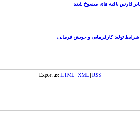
یر فارس بافته های منسوخ شده
رایط تولید کارفرمایی و خویش فرمایی
Export as:
HTML
|
XML
|
RSS
ست‌باف, قالی, گلیم, گبه, طرح و نقش, انجمن علمی