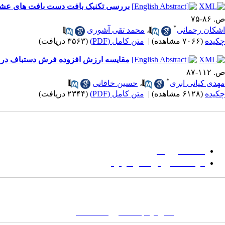
بررسی تکنیک بافت دست بافت های عشا
ص. ۸۶-۷۵
*
اشکان رحمانی
،
محمد تقی آشوری
چکیده
(۷۰۶۶ مشاهده)
|
متن کامل (PDF)
(۳۵۶۳ دریافت)
مقایسه ارزش افزوده فرش دستباف در ش
ص. ۱۱۲-۸۷
*
مهدی کیانی ابری
،
حسین خاقانی
چکیده
(۶۱۲۸ مشاهده)
|
متن کامل (PDF)
(۲۳۴۴ دریافت)
میان گلجام
:
حا
دانشگاه بیرجند
مؤسسه آموزش عالی فردوس
نشانی:
تهران-
خیابان پاسداران – بوستان یکم (شهید زمردیان) – پلاک ۶- صندوق پستی : ۱۶۶۴۶۵۳۹۷۱
کلمات کلیدی:
نشریه
,
مجله علمی
,
مقاله علمی
, گلجام, فرش, فرش د