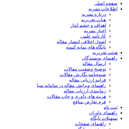
صفحه اصلی
اطلاعات نشریه
درباره نشریه
هیات تحریریه
اهداف و چشم انداز
اخبار نشریه
کارنامه علمی
اصول اخلاقی انتشار مقاله
پایگاه های نمایه کننده
هیئت تحریریه
راهنمای نویسندگان
ارسال مقاله
توضیح وضعیت مقالات
شیوه‌نامه نگارش مقالات
فرایند ارزیابی مقاله
راهنمای ویرایش مقاله در سامانه سبا
زمانبندی ارزیابی مقاله
هزینه های داوری و چاپ مقالات
فرم تعارض منافع
ثبت نام
راهنمای داوران
تسهیلات پایگاه
راهنمای صفحات