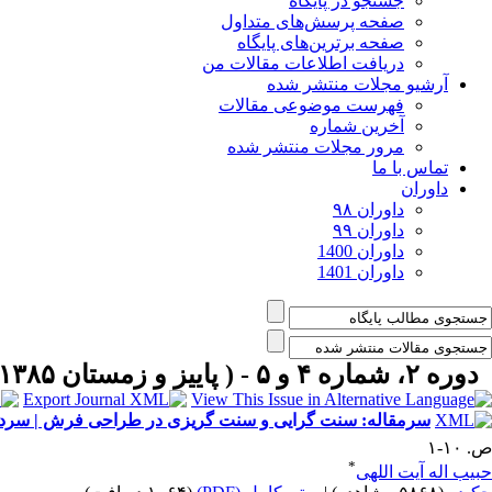
جستجو در پایگاه
صفحه پرسش‌های متداول
صفحه برترین‌های پایگاه
دریافت اطلاعات مقالات من
آرشیو مجلات منتشر شده
فهرست موضوعی مقالات
آخرین شماره
مرور مجلات منتشر شده
تماس با ما
داوران
داوران ۹۸
داوران ۹۹
داوران 1400
داوران 1401
دوره ۲، شماره ۴ و ۵ - ( پاییز و زمستان ۱۳۸۵ )
سرمقاله: سنت گرایی و سنت گریزی در طراحی فرش | سردب
ص. ۱۰-۱
*
حبیب اله آیت اللهی