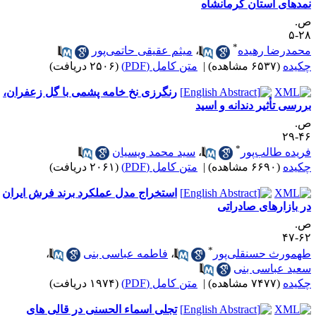
مد‌های استان کرمانشاه
.
۲۸
*
حمدرضا رهیده
،
میثم عقیقی حاتمی‌پور
کیده
(۶۵۳۷ مشاهده)
|
متن کامل (PDF)
(۲۵۰۶ دریافت)
رنگرزی نخ خامه پشمی با گل زعفران،
ررسی تأثیر دندانه و اسید
.
۴۶-
*
ریده طالب‌پور
،
سید محمد ویسیان
کیده
(۶۶۹۰ مشاهده)
|
متن کامل (PDF)
(۲۰۶۱ دریافت)
استخراج مدل عملکرد برند فرش ایران
ر بازارهای صادراتی
.
۶۲-
*
همورث حسنقلی‌‌پور
،
فاطمه عباسی‌ بنی
،
عید عباسی‌ بنی
کیده
(۷۴۷۷ مشاهده)
|
متن کامل (PDF)
(۱۹۷۴ دریافت)
تجلی اسماء الحسنی در قالی های