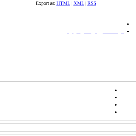
Export as:
HTML
|
XML
|
RSS
میان گلجام
:
دانشگاه بیرجند
مؤسسه آموزش عالی فردوس
شانی:
تهران-
خیابان پاسداران – بوستان یکم (شهید زمردیان) – پلاک
مات کلیدی:
نشریه
,
مجله علمی
,
مقاله علمی
, گلجام, فرش, فرش
ت‌باف, قالی, گلیم, گبه, طرح و نقش, انجمن علمی
تلفن:
شماره همراه: ۰۹۳۹۳۸۵۵۵۴۴
پیامک: ۱۰۰۰۹۵۴۶۸۹۲۳۱۵
ایمیل:
goljaam@icsa.ir