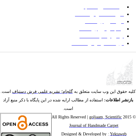
پرداخت صورتحساب
شیوه‌نامه نگارش مقالات
فرایند ارزیابی مقاله
زمانبندی ارزیابی مقاله
توضیح وضعیت مقالات
فهرست موضوعی مقاله‌ها
یه حقوق این وب سایت متعلق به
گلجام؛ نشریه علمی فرش دستباف
است.
ازنشر اطلاعات:
استفاده از مطالب ارایه شده در این پایگاه با ذکر منبع آزاد
است.
goljaam, Scientific
© 201
Journal of Handmade Carpet
Designed & Developed by :
Yektaweb