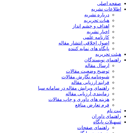
صفحه اصلی
اطلاعات نشریه
درباره نشریه
هیات تحریریه
اهداف و چشم انداز
اخبار نشریه
کارنامه علمی
اصول اخلاقی انتشار مقاله
پایگاه های نمایه کننده
هیئت تحریریه
راهنمای نویسندگان
ارسال مقاله
توضیح وضعیت مقالات
شیوه‌نامه نگارش مقالات
فرایند ارزیابی مقاله
راهنمای ویرایش مقاله در سامانه سبا
زمانبندی ارزیابی مقاله
هزینه های داوری و چاپ مقالات
فرم تعارض منافع
ثبت نام
راهنمای داوران
تسهیلات پایگاه
راهنمای صفحات