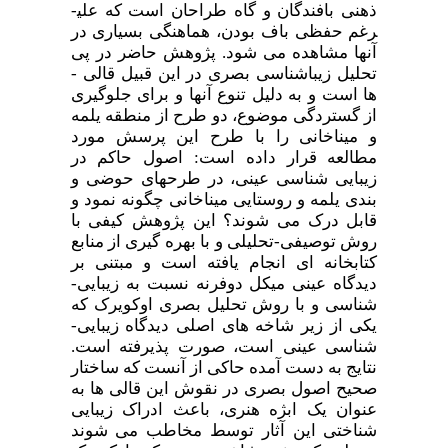
ذهنی بافندگان و گاه طراحان است که علی­
رغم حفظی­ باف بودن، هماهنگی بسیاری در
آنها مشاهده­ می ­شود. پژوهش حاضر در پی
تحلیل زیبا­شناسی بصری در این قبیل ­قالی ­
ها ­­است و به دلیل تنوع آن­ها و برای جلوگیری
از گستردگی موضوع، دو طرح از منطقه یلمه
و میناخانی را با طرح این پرسش مورد
مطالعه قرار داده است: اصول حاکم در
زیبایی­ شناسی عینی، در طرح­های حوضی و
بندی یلمه و روستایی میناخانی چگونه نمود و
قابل درک می­ شوند؟ این پژوهش کیفی با
روش توصیفی-تحلیلی و با بهره­ گیری از منابع
کتابخانه ­ای انجام یافته است و مبتنی بر
دیدگاه عینی میکل دوفرنه نسبت به زیبایی­
شناسی و با روش تحلیل بصری اوکویرک که
یکی از زیر شاخه­ های اصلی دیدگاه زیبایی­
شناسی عینی است، صورت پذیرفته است.
نتایج به دست آمده حاکی از آنست که ساختار
صحیح اصول بصری در نقوش این قالی­ ها به
عنوان یک ابژه هنری، باعث ادراک زیبایی
شناختی این آثار توسط مخاطب می­ شوند