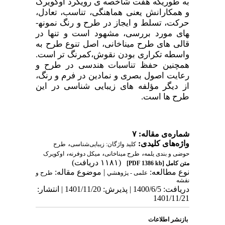
به­ طوری­­که هفت شاخصه­ ی رویکرد اوکویرک
و همکارانش یعنی هماهنگی، تناسب، تعادل،
حرکت، تسلط و ایجاز در طرح و رنگ نمونه­
های مورد بررسی، مشهود است و تنها در
قالی ­های طرح میناخانی، اصل تنوع طرح به
واسطه تکراری­ بودن نقوش،کمرنگ تر است.
همچنین حفظ تناسبات هندسی در طرح و
رعایت اصول بصری و نمادین در فرم و رنگ،
از دیگر مؤلفه­ های زیبایی­ شناسی در این
طرح ­ها­ است.
شماره‌ی مقاله: ۷
واژه‌های کلیدی:
،
کلید واژگان: زیبایی‌شناسی
طرح‌
،
،
،
حوضی و بندی یلمه
طرح میناخانی
میکل دوفرنه
اوکویرک
(۱۱۸۱ دریافت)
متن کامل
[PDF 1386 kb]
نوع مطالعه:
| موضوع مقاله:
علمی - پژوهشي
طرح و
نقشه
دریافت: 1400/6/5 | پذیرش: 1401/11/20 | انتشار:
1401/11/21
بازنشر اطلاعات