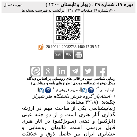
دوره ۱۷، شماره ۳۹ - ( بهار و تابستان ۱۴۰۰ )
دوره ۱۷سال
|
۱۴۰۰شماره ۳۹ صفحات ۱۴۷-۱۳۱
برگشت به فهرست نسخه ها
‎ 20.1001.1.20082738.1400.17.39.5.7
زیبایی شناسی عینی در قالی های روستایی بر اساس دیدگاه
میکل دوفرنه (مطالعه موردی: طرح های یلمه و میناخانی)
۱
۱
*
،
الهه ایمانی
مریم فروغی نیا
۱- استادیار گروه فرش دانشگاه هنر شیراز
چکیده:
(۳۲۱۸ مشاهده)
زیبایی­شناسی یکی از مباحث مهم در ارزش­
گذاری آثار هنری است و از دو جنبه عینی
(ابژکتیو) و ذهنی (سوبژکتیو) در آثار هنری
قابل بررسی است. قالی­های روستایی و
عشایری ایران نیز حاصل ذوق و خلاقیّت