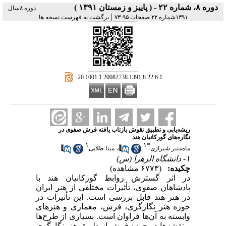
دوره ۸، شماره ۲۲ - ( پاییز و زمستان ۱۳۹۱ )
دوره ۸سال
|
۱۳۹۱شماره ۲۲ صفحات ۹۵-۷۳
برگشت به فهرست نسخه ها
‎ 20.1001.1.20082738.1391.8.22.6.1
ریشه‌یابی و تطبیق نقوش بازتاب یافته فرش صفوی در
نگاره‌های گورکانیان هند
۱
۱
*
،
ماه‌منیر شیرازی
مینا طلایی
۱- دانشگاه الزهرا (س)
چکیده:
(۶۷۷۳ مشاهده)
در اثر گسترش روابط گورکانیان هند با
پادشاهان صفوی، تأثیرات مختلفی از هنر ایران
در هنر هند قابل بررسی است. این تأثیرات در
حوزه هنر نگارگری، فرش، معماری و هنرهای
وابسته به آن‌ها فراوان است. بسیاری از طرح‌ها
و نقشه‌ها در حوزه فرش از طریق هنر نگارگری